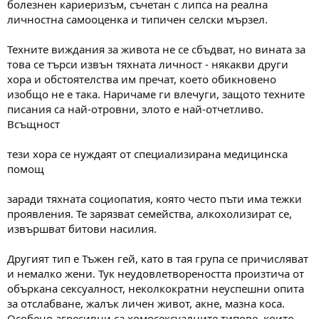
болезнен кариеризъм, съчетан с липса на реална
личностна самооценка и типичен селски мързел.
Техните виждания за живота не се сбъдват, но вината за
това се търси извън тяхната личност - някакви други
хора и обстоятелства им пречат, което обикновено
изобщо не е така. Наричаме ги влечуги, защото техните
писания са най-отровни, злото е най-отчетливо.
Всъщност
тези хора се нуждаят от специализирана медицинска
помощ
заради тяхната социопатия, която често пъти има тежки
проявления. Те зарязват семейства, алкохолизират се,
извършват битови насилия.
Другият тип е Тъжен гей, като в тая група се причисляват
и немалко жени. Тук неудовлетвореността произтича от
объркана сексуалност, неколкократни неуспешни опита
за отслабване, жалък личен живот, акне, мазна коса.
Особено агресивни са хомосексуалните типове, които