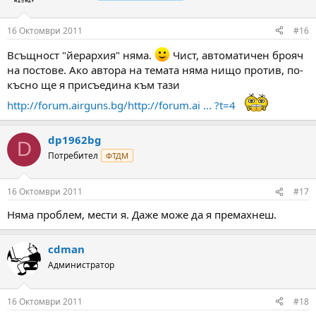
16 Октомври 2011
#16
Всъщност "йерархия" няма.
Чист, автоматичен брояч
на постове. Ако автора на темата няма нищо против, по-
късно ще я присъедина към тази
http://forum.airguns.bg/http://forum.ai ... ?t=4
dp1962bg
D
Потребител
ФТДМ
16 Октомври 2011
#17
Няма проблем, мести я. Даже може да я премахнеш.
cdman
Администратор
16 Октомври 2011
#18