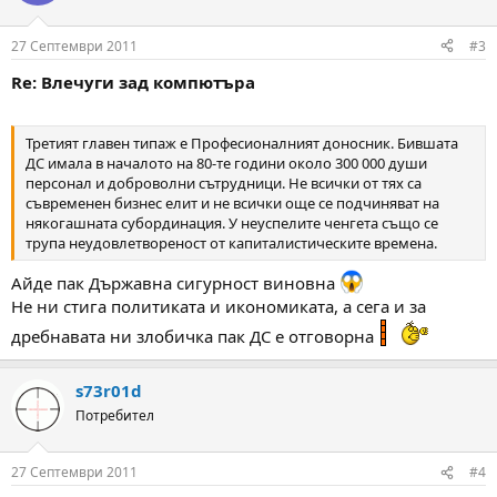
27 Септември 2011
#3
Re: Влечуги зад компютъра
Третият главен типаж е Професионалният доносник. Бившата
ДС имала в началото на 80-те години около 300 000 души
персонал и доброволни сътрудници. Не всички от тях са
съвременен бизнес елит и не всички още се подчиняват на
някогашната субординация. У неуспелите ченгета също се
трупа неудовлетвореност от капиталистическите времена.
Айде пак Държавна сигурност виновна
Не ни стига политиката и икономиката, а сега и за
дребнавата ни злобичка пак ДС е отговорна
s73r01d
Потребител
27 Септември 2011
#4