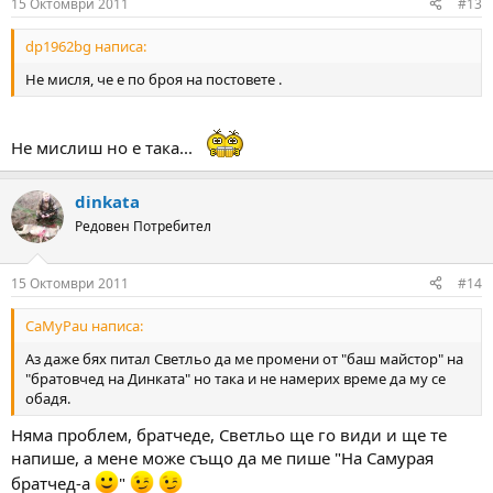
15 Октомври 2011
#13
dp1962bg написа:
Не мисля, че е по броя на постовете .
Не мислиш но е така...
dinkata
Редовен Потребител
15 Октомври 2011
#14
CaMyPau написа:
Аз даже бях питал Светльо да ме промени от "баш майстор" на
"братовчед на Динката" но така и не намерих време да му се
обадя.
Няма проблем, братчеде, Светльо ще го види и ще те
напише, а мене може също да ме пише "На Самурая
братчед-а
"