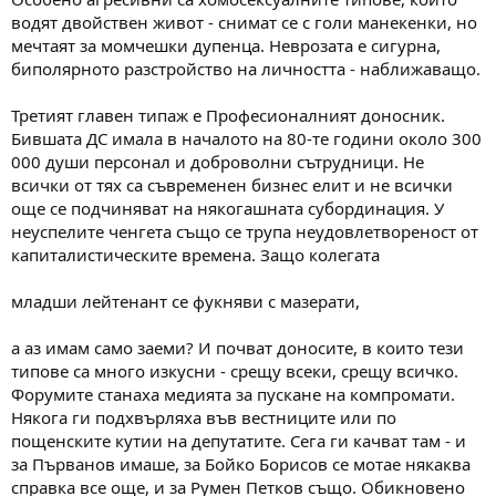
водят двойствен живот - снимат се с голи манекенки, но
мечтаят за момчешки дупенца. Неврозата е сигурна,
биполярното разстройство на личността - наближаващо.
Третият главен типаж е Професионалният доносник.
Бившата ДС имала в началото на 80-те години около 300
000 души персонал и доброволни сътрудници. Не
всички от тях са съвременен бизнес елит и не всички
още се подчиняват на някогашната субординация. У
неуспелите ченгета също се трупа неудовлетвореност от
капиталистическите времена. Защо колегата
младши лейтенант се фукняви с мазерати,
а аз имам само заеми? И почват доносите, в които тези
типове са много изкусни - срещу всеки, срещу всичко.
Форумите станаха медията за пускане на компромати.
Някога ги подхвърляха във вестниците или по
пощенските кутии на депутатите. Сега ги качват там - и
за Първанов имаше, за Бойко Борисов се мотае някаква
справка все още, и за Румен Петков също. Обикновено