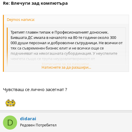
Re: Влечуги зад компютъра
Dejmos написа:
Третият главен типаж е Професионалният доносник.
Бившата ДС имала в началото на 80-те години около 300
000 души персонал и доброволни сътрудници. Не всички от
тях са съвременен бизнес елит и не всички още се
подчиняват на някогашната субординация. У неуспелите
ченгета също се трупа неудовлетвореност от
капиталистическите времена.
Натиснете за да разшири...
Натиснете за да разшири...
Айде пак Държавна сигурност виновна
Не ни стига политиката и икономиката, а сега и за дребнавата
ни злобичка пак ДС е отговорна
Чувстваш се лично засегнат ?
didarai
D
Редовен Потребител