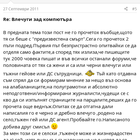
27 Септември 2011
#5
Re: Влечуги зад компютъра
В предната тема този пост не го прочетох въобще,щото
тя си беше с "предизвестена смърт".Сега го прочетох 2
пъти подред.Първия път безпристрастно опитвайки се да
отделя само фактите,а според тях излиза,че пишещите
тук 2000 човека пишат и във всички останали форуми,че
половината от тях са жени и са или черни влечуги или
тъжни гейове или ДС сътрудници.
Тъй като отдавна
съм спрял да си формирам мнение за нещо въз основа
на алабаланиците,на полуграмотни и абсолютно
неподготвени/информирани журналисти,чудещи се с
кво да си изпълнят страниците на парцалите,реших да го
прочета още веднъж.Опитах се да отгатна дали
написалия го е черно и дребно влечуго ,родено на
село,тъжен гей или ДС агент.Пробвайте го.Написаното
добива друг смисъл
За мен този си е селски ,тъжен(е може и жизнерадостен
да е) гей ,изпълнен със съжаление,че не е успял да се