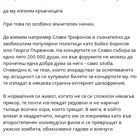
да му изпием кръвчицата
При това по особено мъчителен начин.
Да вземем например Слави Трифонов и съзнателно да
заобиколим популярни политици като Бойко Борисов
или Георги Първанов. На концертите си Слави събира за
едно лято 200 000 души, но във форумите не можеш да
прочетеш една добра дума за него - само злоба.
Очевидно е, че тези, които злорадстват за ослепяването
му, всъщност са си купували билети за концертите му. Но
те изпадат в някаква странна интернет шизофрения.
В нормалния си живот, когато не са си сложили някакъв
прякор, те почти изглеждат редовни и не наричат
тъпаци всички хора, които срещат. В мига, в който
влязат в квадратчето, лицето им се изкривява като във
второстепенен холивудски филм и се превръщат в
ужасни зомбита, обикновени гадове и влечуги.