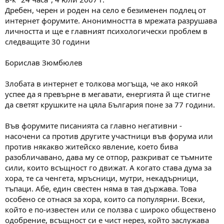
а
а
Дребен, черен и роден на село е безименен подлец от
т
интернет форумите. Анонимността в мрежата разрушава
а
личността и ще е главният психологически проблем в
следващите 30 години
Борислав Зюмбюлев
Злобата в интернет е толкова могъща, че ако някой
успее да я превърне в мегавати, енергията й ще стигне
да светят крушките на цяла България поне за 77 години.
Във форумите писанията са главно негативни -
насочени са против другите участници във форума или
против някакво житейско явление, което бива
разобличавано, дава му се отпор, разкриват се тъмните
сили, които всъщност го движат. А когато става дума за
хора, те са ченгета, мръсници, мутри, некадърници,
тъпаци. Абе, един свестен няма в тая държава. Това
особено се отнася за хора, които са популярни. Всеки,
който е по-известен или се ползва с широко обществено
одобрение, всъщност си е чист нерез, който заслужава