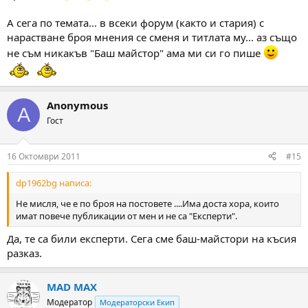
А сега по темата... в всеки форум (както и стария) с
нарастване броя мнения се сменя и титлата му... аз също
не съм никакъв "Баш майстор" ама ми си го пише
Anonymous
A
Гост
16 Октомври 2011
#15
dp1962bg написа:
Не мисля, че е по броя на постовете ....Има доста хора, които
имат повече публикации от мен и не са "Експерти".
Да, те са били експерти. Сега сме баш-майстори на късия
разказ.
MAD MAX
Модератор
Модераторски Екип