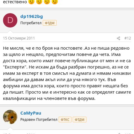
естествено
dp1962bg
D
Потребител
ФТДМ
15 Октомври 2011
#12
Не мисля, че е по броя на постовете .Аз не пиша редовно
за щяло и нещяло, предпочитам повече да чета. Има
доста хора, които имат повече публикации от мен и не са
"Експерти". Не искам да бъда разбран погрешно, аз не се
имам за експерт в тоя смисъл на думата и нямам никакви
амбиции да давам акъл или да уча някого тук. Във
форума има доста хора, които просто правят нещата без
да пишат. Просто ми е интересно как се определят самите
квалификации на членовете във форума.
CaMyPau
Редовен Потребител
ФТКС
ФТДМ