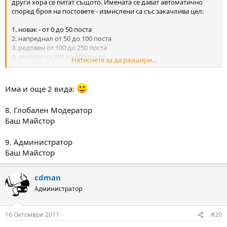
други хора се питат същото. Имената се дават автоматично
според броя на постовете - измислени са със закачлива цел:
1. новак - от 0 до 50 поста
2. напреднал от 50 до 100 поста
3. редовен от 100 до 250 поста
4. експерт от 250 до 500 поста
Натиснете за да разшири...
5. кандидат airgunner от 500 до 750 поста
6. старши airgunner - от 750 до 1000 поста
7. Баш Майстор - от 1000 поста нагоре
Има и още 2 вида:
8. Глобален Модератор
Баш Майстор
9. Администратор
Баш Майстор
cdman
Администратор
16 Октомври 2011
#20