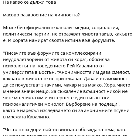
На какво се дължи това
масово раздвоение на личността?
Може би официалните канали -медии, социология,
политически партии, не отразяват живота такъв, какъвто
е. И хората намират своята истина във форумите.
"Писачите във форумите са комплексирани,
неудовлетворени от живота си хора", обяснява
психологът на поведението Рей Кавалино от
университета в Бостън. "Анонимността им дава смелост,
каквато в живота те не притежават. Дава и възможност
да се почувстват значими, макар и за малко. Хора, чието
мнение значи нещо. За съжаление всъщност никой не
чете мненията им и интернет е един гигантски
психоаналитичен монолог. Бърборене на подлеци",
както е нарекъл изследването си за анонимните псувни
в мрежата Кавалино.
"Често пъти дори най-невинната обсъждана тема, като
например отглеждането на репички или кърменето, се