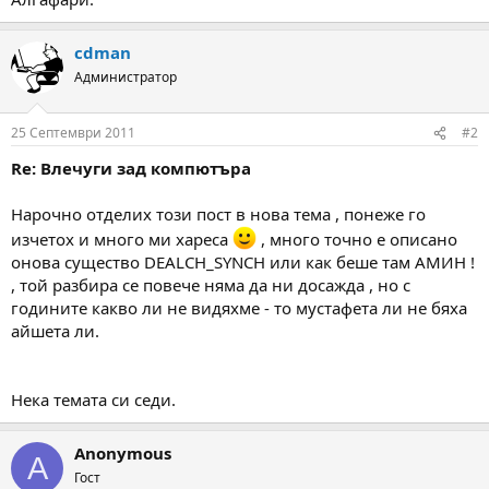
cdman
Администратор
25 Септември 2011
#2
Re: Влечуги зад компютъра
Нарочно отделих този пост в нова тема , понеже го
изчетох и много ми хареса
, много точно е описано
онова существо DEALCH_SYNCH или как беше там АМИН !
, той разбира се повече няма да ни досажда , но с
годините какво ли не видяхме - то мустафета ли не бяха
айшета ли.
Нека темата си седи.
Anonymous
A
Гост