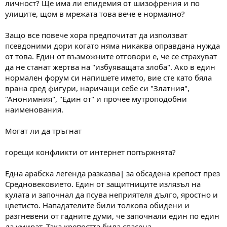
личност? Ще има ли епидемия от шизофрения и по
улиците, щом в мрежата това вече е нормално?
Защо все повече хора предпочитат да използват
псевдоними дори когато няма никаква оправдана нужда
от това. Един от възможните отговори е, че се страхуват
да не станат жертва на "избуяващата злоба". Ако в един
нормален форум си напишете името, вие сте като бяла
врана сред фигури, наричащи себе си "Златния",
"Анонимния", "Един от" и прочее мутроподобни
наименования.
Могат ли да тръгнат
горещи конфликти от интернет попържнята?
Една арабска легенда разказва| за обсадена крепост през
Средновековието. Един от защитниците излязъл на
кулата и започнал да псува неприятеля дълго, яростно и
цветисто. Нападателите били толкова обидени и
разгневени от гадните думи, че започнали един по един
да умират. Така крепостта била спасена.