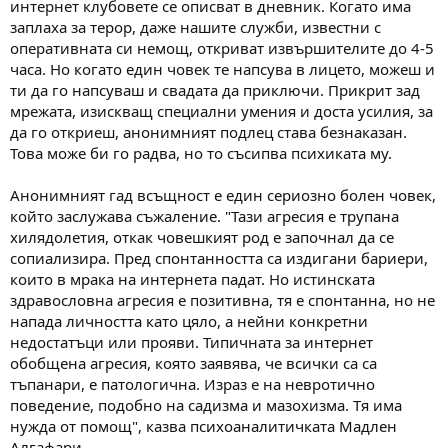
интернет клубовете се описват в дневник. Когато има
заплаха за терор, даже нашите служби, известни с
оперативната си немощ, откриват извършителите до 4-5
часа. Но когато един човек те напсува в лицето, можеш и
ти да го напсуваш и свадата да приключи. Прикрит зад
мрежата, изискващ специални умения и доста усилия, за
да го откриеш, анонимният подлец става безнаказан.
Това може би го радва, но то съсипва психиката му.
Анонимният гад всъщност е един сериозно болен човек,
който заслужава съжаление. "Тази агресия е трупана
хилядолетия, откак човешкият род е започнал да се
сопиализира. Пред спонтанността са издигани бариери,
които в мрака на интернета падат. Но истинската
здравословна агресия е позитивна, тя е спонтанна, но не
напада личността като цяло, а нейни конкретни
недостатъци или прояви. Типичната за интернет
обобщена агресия, която заявява, че всички са са
тъпанари, е патологична. Израз е на невротично
поведение, подобно на садизма и мазохизма. Тя има
нужда от помощ", казва психоаналитичката Мадлен
Алгафари.