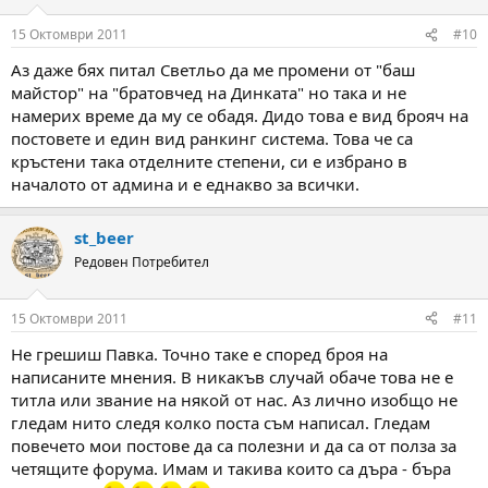
15 Октомври 2011
#10
Аз даже бях питал Светльо да ме промени от "баш
майстор" на "братовчед на Динката" но така и не
намерих време да му се обадя. Дидо това е вид брояч на
постовете и един вид ранкинг система. Това че са
кръстени така отделните степени, си е избрано в
началото от админа и е еднакво за всички.
st_beer
Редовен Потребител
15 Октомври 2011
#11
Не грешиш Павка. Точно таке е според броя на
написаните мнения. В никакъв случай обаче това не е
титла или звание на някой от нас. Аз лично изобщо не
гледам нито следя колко поста съм написал. Гледам
повечето мои постове да са полезни и да са от полза за
четящите форума. Имам и такива които са дъра - бъра