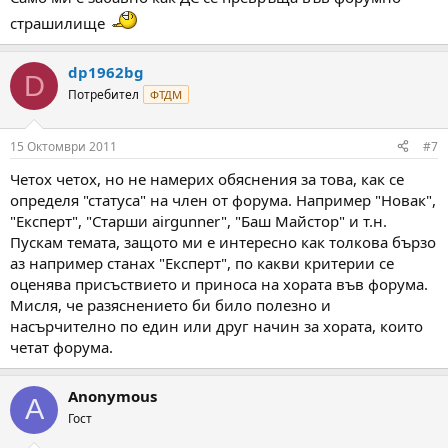
страшилище
dp1962bg
D
Потребител
ФТДМ
15 Октомври 2011
#7
Четох четох, но не намерих обяснения за това, как се
определя "статуса" на член от форума. Например "Новак",
"Експерт", "Старши airgunner", "Баш Майстор" и т.н.
Пускам темата, защото ми е интересно как толкова бързо
аз например станах "Експерт", по какви критерии се
оценява присъствието и приноса на хората във форума.
Мисля, че разяснението би било полезно и
насърчително по един или друг начин за хората, които
четат форума.
Anonymous
A
Гост