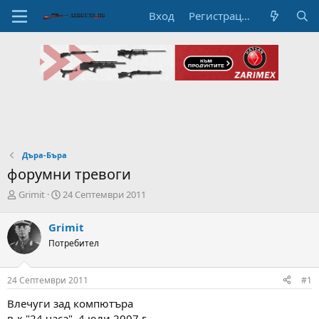
Вход
Регистрация
Дъра-Бъра
форумни тревоги
А
Н
Grimit
24 Септември 2011
в
а
т
ч
Grimit
о
а
Потребител
р
л
н
н
а
а
24 Септември 2011
#1
т
Д
е
а
Влечуги зад компютъра
м
т
в-к "24 часа", 4 юли 2007 г.