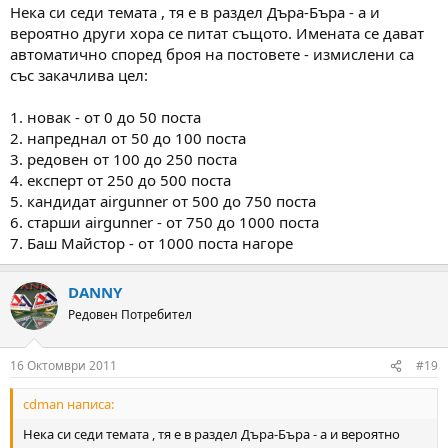
Нека си седи темата , тя е в раздел Дъра-Бъра - а и
вероятно други хора се питат същото. Имената се дават
автоматично според броя на постовете - измислени са
със закачлива цел:
1. новак - от 0 до 50 поста
2. напреднал от 50 до 100 поста
3. редовен от 100 до 250 поста
4. експерт от 250 до 500 поста
5. кандидат airgunner от 500 до 750 поста
6. старши airgunner - от 750 до 1000 поста
7. Баш Майстор - от 1000 поста нагоре
DANNY
Редовен Потребител
16 Октомври 2011
#19
cdman написа:
Нека си седи темата , тя е в раздел Дъра-Бъра - а и вероятно