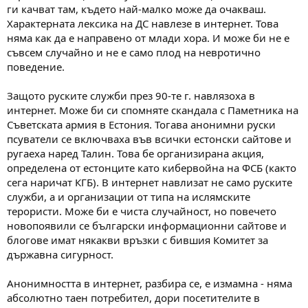
ги качват там, където най-малко може да очакваш.
Характерната лексика на ДС навлезе в интернет. Това
няма как да е направено от млади хора. И може би не е
съвсем случайно и не е само плод на невротично
поведение.
Защото руските служби през 90-те г. навлязоха в
интернет. Може би си спомняте скандала с Паметника на
Съветската армия в Естония. Тогава анонимни руски
псуватели се включваха във всички естонски сайтове и
ругаеха наред Талин. Това бе организирана акция,
определена от естонците като кибервойна на ФСБ (както
сега наричат КГБ). В интернет навлизат не само руските
служби, а и организации от типа на ислямските
терористи. Може би е чиста случайност, но повечето
новопоявили се български информационни сайтове и
блогове имат някакви връзки с бившия Комитет за
държавна сигурност.
Анонимността в интернет, разбира се, е измамна - няма
абсолютно таен потребител, дори посетителите в