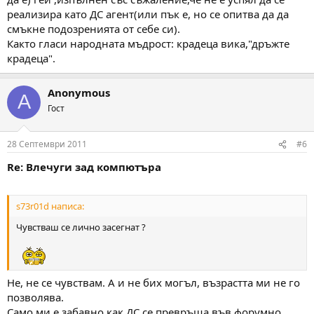
реализира като ДС агент(или пък е, но се опитва да да
смъкне подозренията от себе си).
Както гласи народната мъдрост: крадеца вика,"дръжте
крадеца".
Anonymous
A
Гост
28 Септември 2011
#6
Re: Влечуги зад компютъра
s73r01d написа:
Чувстваш се лично засегнат ?
Не, не се чувствам. А и не бих могъл, възрастта ми не го
позволява.
Само ми е забавно как ДС се превръща във форумно