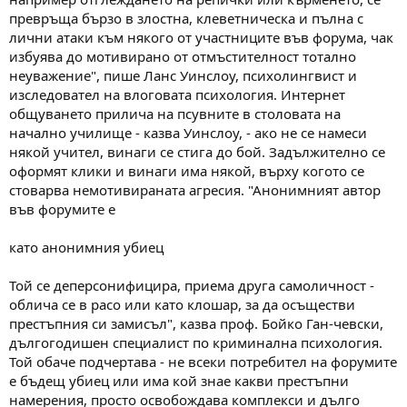
превръща бързо в злостна, клеветническа и пълна с
лични атаки към някого от участниците във форума, чак
избуява до мотивирано от отмъстителност тотално
неуважение", пише Ланс Уинслоу, психолингвист и
изследовател на влоговата психология. Интернет
общуването прилича на псувните в столовата на
начално училище - казва Уинслоу, - ако не се намеси
някой учител, винаги се стига до бой. Задължително се
оформят клики и винаги има някой, върху когото се
стоварва немотивираната агресия. "Анонимният автор
във форумите е
като анонимния убиец
Той се деперсонифицира, приема друга самоличност -
облича се в расо или като клошар, за да осъществи
престъпния си замисъл", казва проф. Бойко Ган-чевски,
дългогодишен специалист по криминална психология.
Той обаче подчертава - не всеки потребител на форумите
е бъдещ убиец или има кой знае какви престъпни
намерения, просто освобождава комплекси и дълго