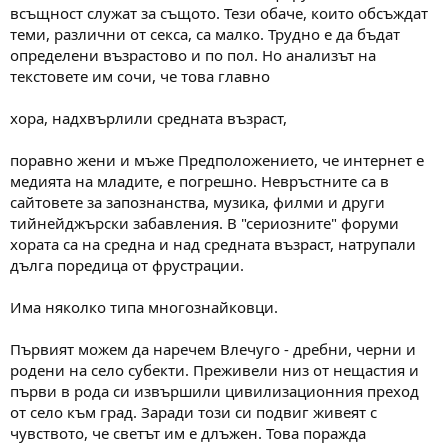
всъщност служат за същото. Тези обаче, които обсъждат
теми, различни от секса, са малко. Трудно е да бъдат
определени възрастово и по пол. Но анализът на
текстовете им сочи, че това главно
хора, надхвърлили средната възраст,
поравно жени и мъже Предположението, че интернет е
медията на младите, е погрешно. Невръстните са в
сайтовете за запознанства, музика, филми и други
тийнейджърски забавления. В "сериозните" форуми
хората са на средна и над средната възраст, натрупали
дълга поредица от фрустрации.
Има няколко типа многознайковци.
Първият можем да наречем Влечуго - дребни, черни и
родени на село субекти. Преживели низ от нещастия и
първи в рода си извършили цивилизационния преход
от село към град. Заради този си подвиг живеят с
чувството, че светът им е длъжен. Това поражда