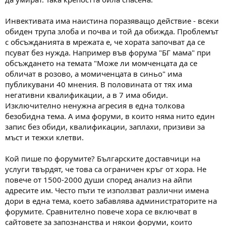
Инвективата има наистина поразяващо действие - всеки
обиден трупа злоба и почва и той да обижда. Проблемът
с обсъжданията в мрежата е, че хората започват да се
псуват без нужда. Например във форума "БГ мама" при
обсъждането на темата "Може ли момченцата да се
обличат в розово, а момиченцата в синьо" има
публикувани 40 мнения. В половината от тях има
негативни квалификации, а в 7 има обиди.
Изключително ненужна агресия в една толкова
безобидна тема. А има форуми, в които няма нито един
запис без обиди, квалификации, заплахи, призиви за
мъст и тежки клетви.
Кой пише по форумите? Българските доставчици на
услуги твърдят, че това са ограничен кръг от хора. Не
повече от 1500-2000 души според анализ на айпи
адресите им. Често пъти те използват различни имена
дори в една тема, което забавлява администраторите на
форумите. Сравнително повече хора се включват в
сайтовете за запознанства и някои форуми, които