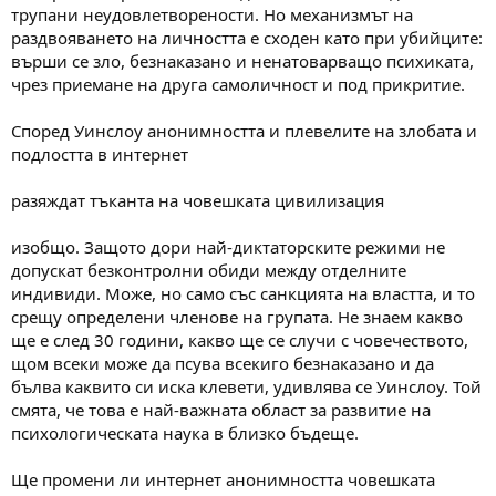
трупани неудовлетворености. Но механизмът на
раздвояването на личността е сходен като при убийците:
върши се зло, безнаказано и ненатоварващо психиката,
чрез приемане на друга самоличност и под прикритие.
Според Уинслоу анонимността и плевелите на злобата и
подлостта в интернет
разяждат тъканта на човешката цивилизация
изобщо. Защото дори най-диктаторските режими не
допускат безконтролни обиди между отделните
индивиди. Може, но само със санкцията на властта, и то
срещу определени членове на групата. Не знаем какво
ще е след 30 години, какво ще се случи с човечеството,
щом всеки може да псува всекиго безнаказано и да
бълва каквито си иска клевети, удивлява се Уинслоу. Той
смята, че това е най-важната област за развитие на
психологическата наука в близко бъдеще.
Ще промени ли интернет анонимността човешката