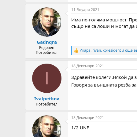
11 Януари 2021
Има по-голяма мощност. Прем
също не са лоши и могат да
Gadnqra
Редовен
Икара
,
rivan
,
xpresident
и още е
R
Потребител
e
a
18 Декември 2021
c
I
t
Здравейте колеги.Някой да з
i
o
Говоря за външната резба з
n
s
:
Ivalpetkov
Потребител
18 Декември 2021
1/2 UNF