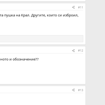
#11
а пушка на Крал. Другите, които си изброил,
#12
ното и обозначение??
#13