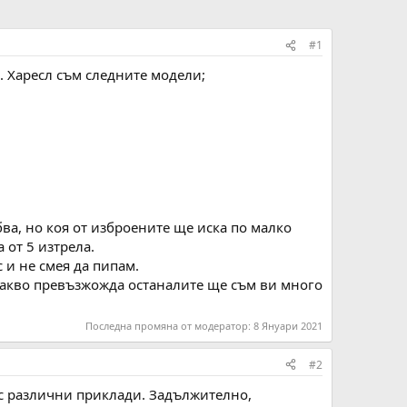
#1
. Харесл съм следните модели;
ябва, но коя от изброените ще иска по малко
 от 5 изтрела.
 и не смея да пипам.
с какво превъзжожда останалите ще съм ви много
Последна промяна от модератор:
8 Януари 2021
#2
, с различни приклади. Задължително,