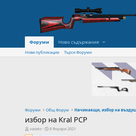
Форуми
Ново съдържание
Нови публикации
Търси Форуми
Форуми
Общ Форум
избор на Kral PCP
А
Н
vaseto
8 Януари 2021
в
а