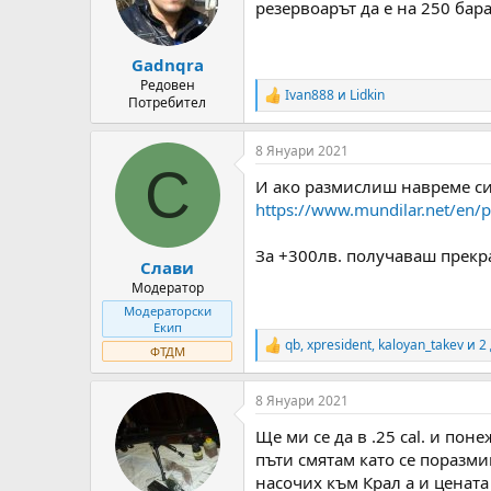
резервоарът да е на 250 бар
Gadnqra
Редовен
Ivan888
и
Lidkin
R
Потребител
e
a
8 Януари 2021
c
С
t
И ако размислиш навреме си 
i
o
https://www.mundilar.net/en/p
n
s
За +300лв. получаваш прекра
:
Слави
Модератор
Модераторски
Екип
qb
,
xpresident
,
kaloyan_takev
и 2
R
ФТДМ
e
a
8 Януари 2021
c
t
Ще ми се да в .25 cal. и пон
i
o
пъти смятам като се поразми
n
насочих към Крал а и цената 