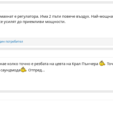
ахнат е регулатора. Има 2 пъти повече въздух. Най-мощнат
 се усилят до приемливи мощности.
дин потребител
нае колко точно е резбата на цевта на Крал Пънчера
Точ
а саундмода
Отпред...