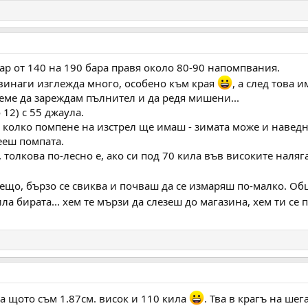
ар от 140 на 190 бара правя около 80-90 напомпвания.
 винаги изглежда много, особено към края
, а след това 
еме да зареждам пълнител и да редя мишени...
12) с 55 джаула.
о колко помпене на изстрел ще имаш - зимата може и наведн
ееш помпата.
 толкова по-лесно е, ако си под 70 кила във високите наляг
нещо, бързо се свиква и почваш да се измаряш по-малко. Общ
а бирата... хем те мързи да слезеш до магазина, хем ти се 
а щото съм 1.87см. висок и 110 кила
. Тва в крагъ на шег