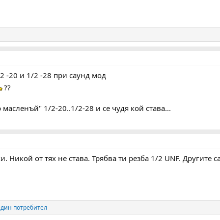
2 -20 и 1/2 -28 при саунд мод
??
р масленъй" 1/2-20..1/2-28 и се чудя кой става...
и. Никой от тях не става. Трябва ти резба 1/2 UNF. Другите с
дин потребител