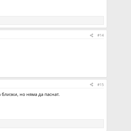
#14
#15
а близки, но няма да паснат.