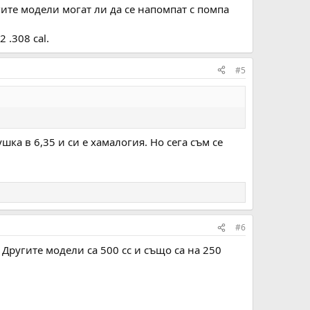
гите модели могат ли да се напомпат с помпа
 .308 cal.
#5
ка в 6,35 и си е хамалогия. Но сега съм се
#6
 Другите модели са 500 сс и също са на 250