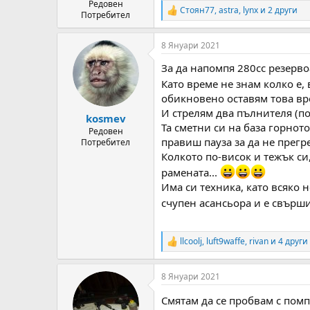
Редовен
Стоян77
,
astra
,
lynx
и 2 други
R
Потребител
e
a
8 Януари 2021
c
t
За да напомпя 280cc резерво
i
o
Като време не знам колко е,
n
обикновено оставям това вр
s
И стрелям два пълнителя (по 
:
kosmev
Та сметни си на база горнот
Редовен
правиш пауза за да не прегр
Потребител
Колкото по-висок и тежък си,
рамената...
Има си техника, като всяко 
счупен асансьора и е свършил
llcoolj
,
luft9waffe
,
rivan
и 4 други
R
e
a
8 Януари 2021
c
t
Смятам да се пробвам с помп
i