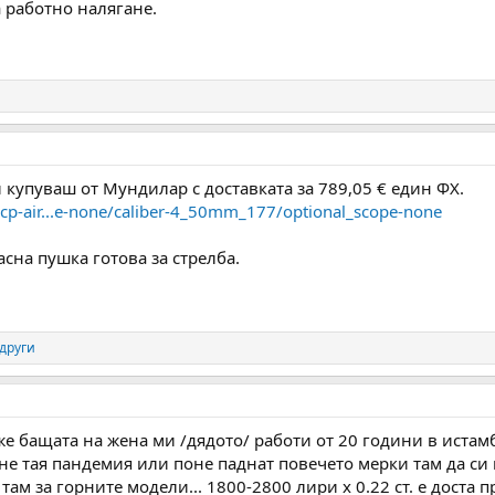
а работно налягане.
купуваш от Мундилар с доставката за 789,05 € един ФХ.
cp-air...e-none/caliber-4_50mm_177/optional_scope-none
сна пушка готова за стрелба.
 други
еже бащата на жена ми /дядото/ работи от 20 години в истам
не тая пандемия или поне паднат повечето мерки там да си в
там за горните модели... 1800-2800 лири х 0.22 ст. е доста 