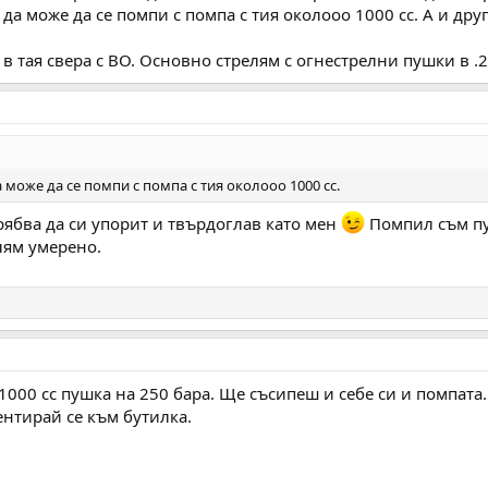
да може да се помпи с помпа с тия околооо 1000 сс. А и дру
в тая свера с ВО. Основно стрелям с огнестрелни пушки в .22
може да се помпи с помпа с тия околооо 1000 сс.
рябва да си упорит и твърдоглав като мен
Помпил съм пуш
елям умерено.
000 сс пушка на 250 бара. Ще съсипеш и себе си и помпата.
ентирай се към бутилка.