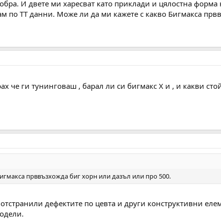
добра. И двете ми харесват като приклади и цялостна форма
м по ТТ данни. Може ли да ми кажете с какво Бигмакса прв
ах че ги тунинговаш , барал ли си бигмакс Х и , и какви сто
Бигмакса прввъзхожда биг хорн или дазъл или про 500.
а отстранили дефектите по цевта и други конструктивни еле
модели.