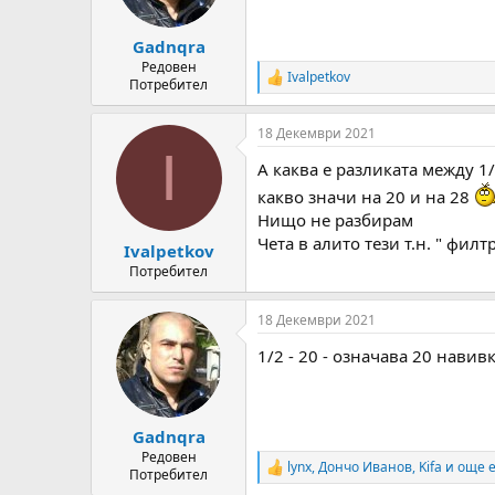
Gadnqra
Редовен
Ivalpetkov
R
Потребител
e
a
18 Декември 2021
c
I
t
А каква е разликата между 1/
i
o
какво значи на 20 и на 28
n
Нищо не разбирам
s
Чета в алито тези т.н. " филт
:
Ivalpetkov
Потребител
18 Декември 2021
1/2 - 20 - означава 20 навивк
Gadnqra
Редовен
lynx
,
Дончо Иванов
,
Kifa
и още е
R
Потребител
e