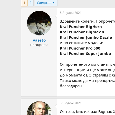
1
2
Следващ
т
ч
о
а
р
л
8 Януари 2021
н
н
Здравейте колеги. Попрочето
а
а
т
Д
Kral Puncher BigHorn
е
а
Kral Puncher Bigmax X
м
т
Kral Puncher Jumbo Dazzle
vaseto
а
а
и по евтините модели:
т
Новодошъл
Kral Puncher Pro 500
а
Kral Puncher Super Jumbo
От прочетеното ми стана ясно
интервенции и ще може още о
До момента с ВО стрелям с Х
Та ако може да ми препоръча
благодарен.
8 Януари 2021
От тези, бих избрал Bigmax 