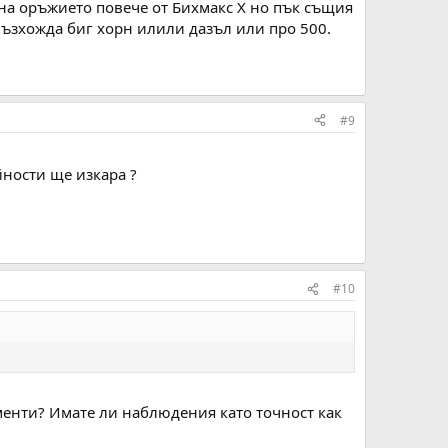
 на оръжието повече от Бихмакс Х но пък същия
възхожда биг хорн илили дазъл или про 500.
#9
йности ще изкара ?
#10
менти? Имате ли наблюдения като точност как