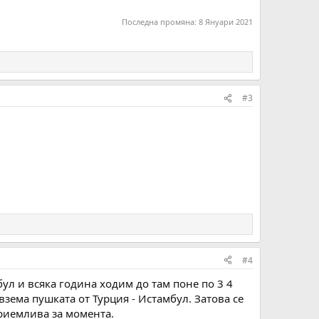
Последна промяна:
8 Януари 2021
#3
#4
бул и всяка година ходим до там поне по 3 4
зема пушката от Турция - Истамбул. Затова се
приемлива за момента.