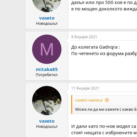
o
дазъл или про 500 коя е по 
n
е по мощен доколкото вижда
s
:
vaseto
Новодошъл
9 Януари 2021
M
До колегата Gadnqra :
По четенето из форума разбр
mitaka85
Потребител
11 Януари 2021
vaseto написа:
Може ли да ми кажете с какво 
vaseto
И дали като по-нов модел с
Новодошъл
стоят нещата с изброените 