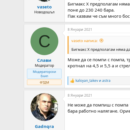
s
Бигмакс Х предполагам няма 
:
vaseto
поне до 230 240 бара.
Новодошъл
Пак казвам че съм много бос 
8 Януари 2021
С
vaseto написа:
Бигмакс Х предполагам няма да 
Може да се помпи с помпа, т
Слави
кротнал на 4,5 и 5,5 а и стр
Модератор
Модераторски
Екип
kaloyan_takev
и
astra
R
ФТДМ
e
a
8 Януари 2021
c
t
Не може да помпиш с помпа 1
i
o
бара работно налягане. Ори
n
s
:
Gadnqra