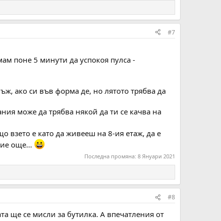
#7
имам поне 5 минути да успокоя пулса -
ъж, ако си във форма де, но лятото трябва да
ания може да трябва някой да ти се качва на
о взето е като да живееш на 8-ия етаж, да е
пие още...
Последна промяна:
8 Януари 2021
#8
ата ще се мисли за бутилка. А впечатления от