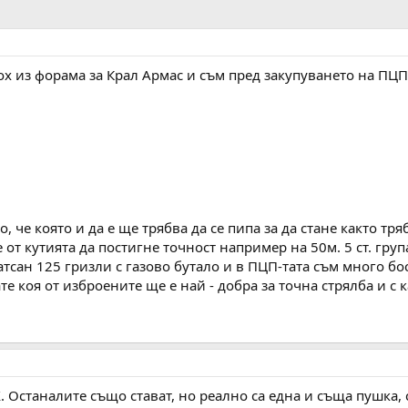
х из форама за Крал Армас и съм пред закупуването на ПЦП
, че която и да е ще трябва да се пипа за да стане както тр
т кутията да постигне точност например на 50м. 5 ст. група
атсан 125 гризли с газово бутало и в ПЦП-тата съм много бос
те коя от изброените ще е най - добра за точна стрялба и 
X. Останалите също стават, но реално са една и съща пушка