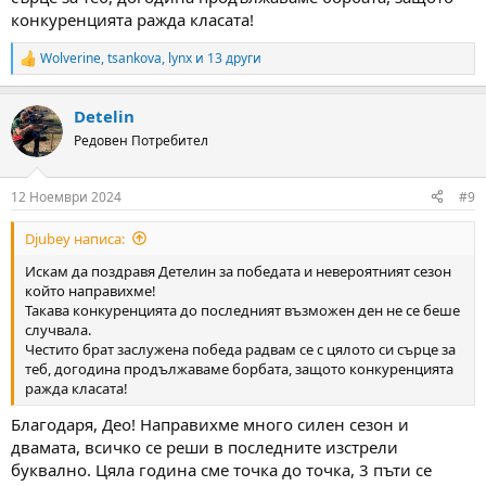
конкуренцията ражда класата!
Wolverine
,
tsankova
,
lynx
и 13 други
R
e
a
Detelin
c
t
Редовен Потребител
i
o
n
12 Ноември 2024
#9
s
:
Djubey написа:
Искам да поздравя Детелин за победата и невероятният сезон
който направихме!
Такава конкуренцията до последният възможен ден не се беше
случвала.
Честито брат заслужена победа радвам се с цялото си сърце за
теб, догодина продължаваме борбата, защото конкуренцията
ражда класата!
Благодаря, Део! Направихме много силен сезон и
двамата, всичко се реши в последните изстрели
буквално. Цяла година сме точка до точка, 3 пъти се