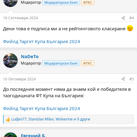
Модератор
Модераторски Екип
ФТКС
16 Септември 2024
#4
Дени това е подписа ми а не рейтинговото класиране
Фийлд Таргет Купа България 2024
NaDeTo
Модератор
Модераторски Екип
ФТКС
16 Октомври 2024
#5
До последния момент няма да знаем кой е победителя в
тазгодишната ФТ Купа на България:
Фийлд Таргет Купа България 2024
Ludjev77
,
Stanislav Milev
,
Wolverine
и 9 други
R
e
a
Евгений Б.
c