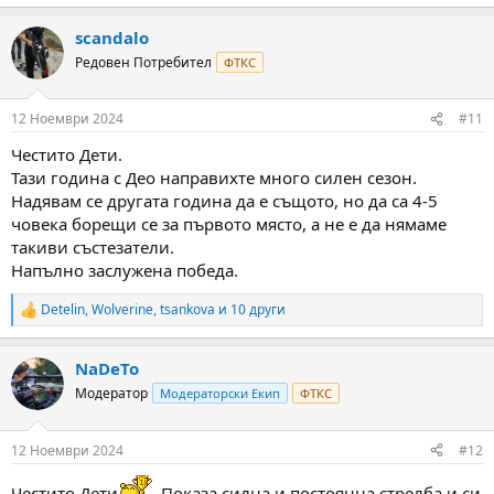
e
a
scandalo
c
t
Редовен Потребител
ФТКС
i
o
n
12 Ноември 2024
#11
s
:
Честито Дети.
Тази година с Део направихте много силен сезон.
Надявам се другата година да е същото, но да са 4-5
човека борещи се за първото място, а не е да нямаме
такиви състезатели.
Напълно заслужена победа.
Detelin
,
Wolverine
,
tsankova
и 10 други
R
e
a
NaDeTo
c
t
Модератор
Модераторски Екип
ФТКС
i
o
n
12 Ноември 2024
#12
s
:
Честито Дети
. Показа силна и постоянна стрелба и си