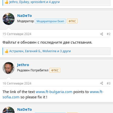
а
а
Jethro
,
Djubey
,
xpresident
и 4 други
R
т
e
а
a
NaDeTo
c
t
Модератор
Модераторски Екип
ФТКС
i
o
n
15 Септември 2024
#2
s
:
Файлът е обновен с последните две състезания.
Астрален
,
Евгений Б.
,
Wolverine
и 3 други
R
e
a
Jethro
c
t
Редовен Потребител
ФТКС
i
o
n
16 Септември 2024
#3
s
:
The link of the text
www.ft-bulgaria.com
points to
www.ft-
sofia.com
so please fix it !
NaDeTo