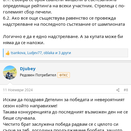
определящи рейтинга на всеки участник. Стрелеца с по-
големият сбор печели.
6.2. Ако все още съществува равенство се провежда
надстрелване на последното състезание от шампионата
Логично е да е едно надстрелване. А за купата може би
няма да се наложи.
tsankova
,
Ludjev77
,
oblaka
и 3 други
R
e
a
Djubey
c
t
Редовен Потребител
ФТКС
i
o
n
11 Ноември 2024
#8
s
:
Искам да поздравя Детелин за победата и невероятният
сезон който направихме!
Такава конкуренцията до последният възможен ден не се
беше случвала.
Честито брат заслужена победа радвам се с цялото си
сърце за теб, догодина продължаваме борбата, защото