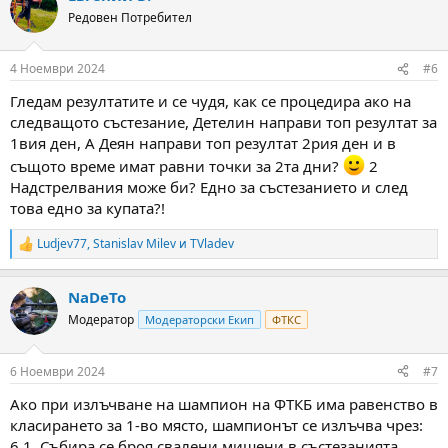
t
Редовен Потребител
i
o
n
4 Ноември 2024
#6
s
:
Гледам резултатите и се чудя, как се процедира ако на
следващото състезание, Детелин направи топ резултат за
1вия ден, А Деян направи топ резултат 2рия ден и в
същото време имат равни точки за 2та дни?
2
Надстрелвания може би? Едно за състезанието и след
това едно за купата?!
Ludjev77
,
Stanislav Milev
и
TVladev
R
e
a
NaDeTo
c
t
Модератор
Модераторски Екип
ФТКС
i
o
n
6 Ноември 2024
#7
s
:
Ако при излъчване на шампион на ФТКБ има равенство в
класирането за 1-во място, шампионът се излъчва чрез:
6.1. Събира се броя свалени мишени в състезанията