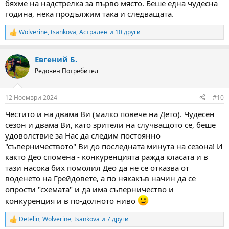
бяхме на надстрелка за първо място. Беше една чудесна
година, нека продължим така и следващата.
Wolverine
,
tsankova
,
Астрален
и 10 други
R
e
a
Евгений Б.
c
t
Редовен Потребител
i
o
n
12 Ноември 2024
#10
s
:
Честито и на двама Ви (малко повече на Дето). Чудесен
сезон и двама Ви, като зрители на случващото се, беше
удоволствие за Нас да следим постоянно
"съперничеството" Ви до последната минута на сезона! И
както Део спомена - конкуренцията ражда класата и в
тази насока бих помолил Део да не се отказва от
воденето на Грейдовете, а по някакъв начин да се
опрости "схемата" и да има съперничество и
конкуренция и в по-долното ниво
Detelin
,
Wolverine
,
tsankova
и 7 други
R