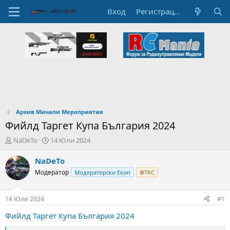
Вход
Регистрация
Архив Минали Мероприятия
Фийлд Таргет Купа България 2024
А
Н
NaDeTo
14 Юли 2024
в
а
т
ч
NaDeTo
о
а
Модератор
Модераторски Екип
ФТКС
р
л
н
н
а
а
14 Юли 2024
#1
т
Д
е
а
Фийлд Таргет Купа България 2024
м
т