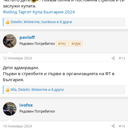
заслужи купата.
Фийлд Таргет Купа България 2024
Detelin
,
Wolverine
,
tsankova
и 8 други
R
e
a
pavloff
c
t
Редовен Потребител
ФТКС
ФТДМ
i
o
n
12 Ноември 2024
#13
s
:
Дети адмирации.
Първи в стрелбите и първи в организацията на ФТ в
България.
Kifa
,
Detelin
,
Wolverine
и 8 други
R
e
a
ivofox
c
t
Редовен Потребител
i
o
n
19 Ноември 2024
#14