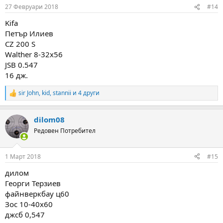
n
27 Февруари 2018
#14
s
:
Kifa
Петър Илиев
CZ 200 S
Walther 8-32x56
JSB 0.547
16 дж.
sir John
,
kid
,
stannii
и 4 други
R
e
a
dilom08
c
t
Редовен Потребител
i
o
n
1 Март 2018
#15
s
:
дилом
Георги Терзиев
файнверкбау ц60
Зос 10-40х60
джсб 0,547