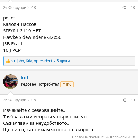
n
26 Февруари 2018
#8
s
:
pellet
Калоян Пасков
STEYR LG110 HFT
Hawke Sidewinder 8-32x56
JSB Exact
16 J PCP
sir John
,
Kifa
,
xpresident
и 5 други
R
e
a
kid
c
t
Редовен Потребител
ФТКС
i
o
n
26 Февруари 2018
#9
s
:
Изчакайте с резервацийте....
Трябва да им изпратим първо писмо...
Съжалявам за неудобството...
Ще пиша, като имам яснота по въпроса.
Последна промяна:
26 Февруари 2018