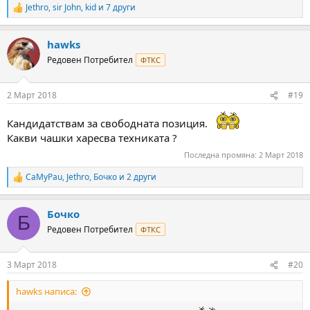
Jethro
,
sir John
,
kid
и 7 други
R
e
a
hawks
c
t
Редовен Потребител
ФТКС
i
o
n
2 Март 2018
#19
s
:
Кандидатствам за свободната позиция.
Какви чашки харесва техниката ?
Последна промяна:
2 Март 2018
CaMyPau
,
Jethro
,
Бочко
и 2 други
R
e
a
Бочко
c
Б
t
Редовен Потребител
ФТКС
i
o
n
3 Март 2018
#20
s
:
hawks написа: