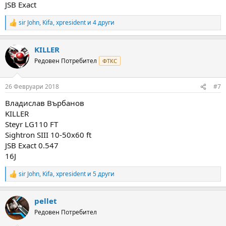
JSB Exact
sir John
,
Kifa
,
xpresident
и 4 други
R
e
a
KILLER
c
t
Редовен Потребител
ФТКС
i
o
n
26 Февруари 2018
#7
s
:
Владислав Върбанов
KILLER
Steyr LG110 FT
Sightron SIII 10-50x60 ft
JSB Exact 0.547
16J
sir John
,
Kifa
,
xpresident
и 5 други
R
e
a
pellet
c
t
Редовен Потребител
i
o