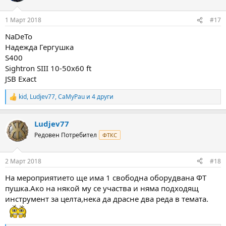
o
n
1 Март 2018
#17
s
:
NaDeTo
Надежда Гергушка
S400
Sightron SIII 10-50x60 ft
JSB Exact
kid
,
Ludjev77
,
CaMyPau
и 4 други
R
e
a
Ludjev77
c
t
Редовен Потребител
ФТКС
i
o
n
2 Март 2018
#18
s
:
На мероприятието ще има 1 свободна оборудвана ФТ
пушка.Aко на някой му се участва и няма подходящ
инструмент за целта,нека да драсне два реда в темата.