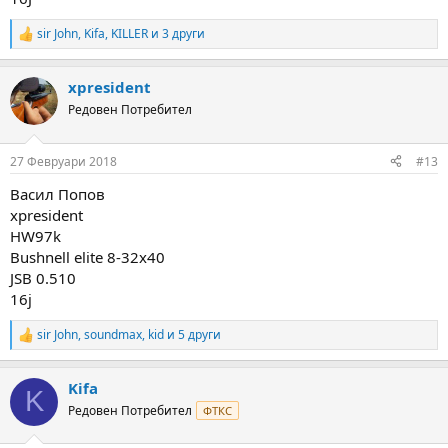
sir John
,
Kifa
,
KILLER
и 3 други
R
e
a
xpresident
c
t
Редовен Потребител
i
o
n
27 Февруари 2018
#13
s
:
Васил Попов
xpresident
HW97k
Bushnell elite 8-32x40
JSB 0.510
16j
sir John
,
soundmax
,
kid
и 5 други
R
e
a
Kifa
c
K
t
Редовен Потребител
ФТКС
i
o