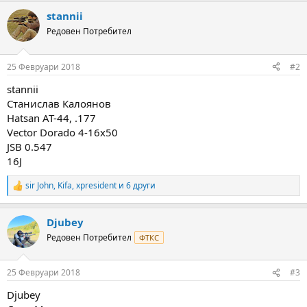
a
stannii
c
t
Редовен Потребител
i
o
n
25 Февруари 2018
#2
s
:
stannii
Станислав Калоянов
Hatsan AT-44, .177
Vector Dorado 4-16x50
JSB 0.547
16J
sir John
,
Kifa
,
xpresident
и 6 други
R
e
a
Djubey
c
t
Редовен Потребител
ФТКС
i
o
n
25 Февруари 2018
#3
s
:
Djubey