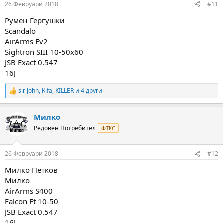
26 Февруари 2018
#11
s
:
Румен Гергушки
Scandalo
AirArms Ev2
Sightron SIII 10-50x60
JSB Exact 0.547
16J
sir John
,
Kifa
,
KILLER
и 4 други
R
e
a
Милко
c
t
Редовен Потребител
ФТКС
i
o
n
26 Февруари 2018
#12
s
:
Милко Петков
Милко
AirArms S400
Falcon Ft 10-50
JSB Exact 0.547
16J