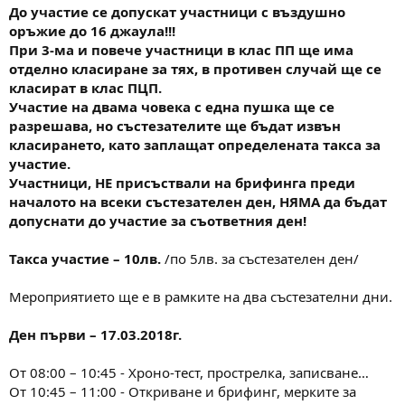
До участие се допускат участници с въздушно
оръжие до 16 джаула!!!
При 3-ма и повече участници в клас ПП ще има
отделно класиране за тях, в противен случай ще се
класират в клас ПЦП.
Участие на двама човекa с една пушка ще се
разрешава,
но състезателите ще бъдат извън
класирането,
като заплащат определената такса за
участие.
Участници, НЕ присъствали на брифинга преди
началото на всеки състезателен ден, НЯМА да бъдат
допуснати до участие за съответния ден!
Такса участие – 10лв.
/по 5лв. за състезателен ден/
Мероприятието ще е в рамките на два състезателни дни.
Ден първи – 17.03.2018г.
От 08:00 – 10:45 - Хроно-тест, прострелка, записване…
От 10:45 – 11:00 - Откриване и брифинг, мерките за