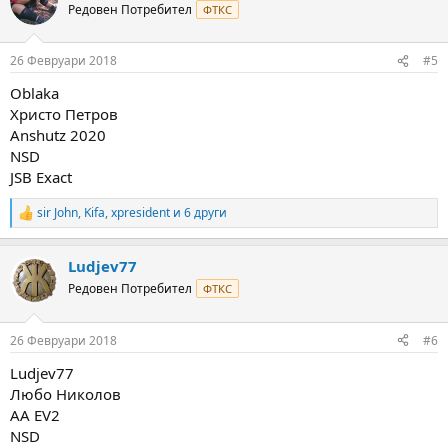
t
Редовен Потребител
ФТКС
i
o
n
26 Февруари 2018
#5
s
:
Oblaka
Христо Петров
Anshutz 2020
NSD
JSB Exact
sir John
,
Kifa
,
xpresident
и 6 други
R
e
a
Ludjev77
c
t
Редовен Потребител
ФТКС
i
o
n
26 Февруари 2018
#6
s
:
Ludjev77
Любо Николов
AA EV2
NSD