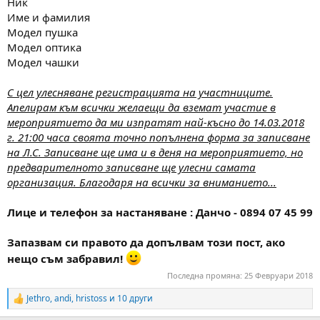
Ник
Име и фамилия
Модел пушка
Модел оптика
Модел чашки
С цел улесняване регистрацията на участниците.
Апелирам към всички желаещи да вземат участие в
мероприятието да ми изпратят най-късно до 14.03.2018
г. 21:00 часа своята точно попълнена форма за записване
на Л.С. Записване ще има и в деня на мероприятието, но
предварителното записване ще улесни самата
организация. Благодаря на всички за вниманието...
Лице и телефон за настаняване : Данчо - 0894 07 45 99
Запазвам си правото да допълвам този пост, ако
нещо съм забравил!
Последна промяна:
25 Февруари 2018
Jethro
,
andi
,
hristoss
и 10 други
R
e