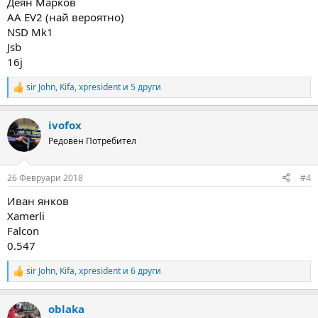
Деян Марков
АА EV2 (най вероятно)
NSD Mk1
Jsb
16j
sir John
,
Kifa
,
xpresident
и 5 други
R
e
a
ivofox
c
t
Редовен Потребител
i
o
n
26 Февруари 2018
#4
s
:
Иван янков
Xamerli
Falcon
0.547
sir John
,
Kifa
,
xpresident
и 6 други
R
e
a
oblaka
c