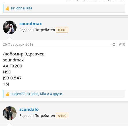
sir John
и
Kifa
R
e
a
soundmax
c
t
Редовен Потребител
ФТКС
i
o
n
26 Февруари 2018
#10
s
:
Любомир Здравчев
soundmax
AA TX200
NSD
JSB 0.547
16J
Ludjev77
,
sir John
,
Kifa
и 4 други
R
e
a
scandalo
c
t
Редовен Потребител
ФТКС
i
o
n