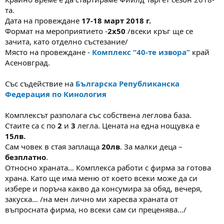
а
а
та.
т
Дата на провеждане
17-18 март 2018 г.
а
Формат на мероприятието -
2х50
/всеки кръг ще се
зачита, като отделно състезание/
Място на провеждане -
Комплекс “40-те извора”
край
Асеновград.
Със съдействие на
Българска Републиканска
Федерация по Кинология
Комплексът разполага със собствена леглова база.
Стаите са с по
2
и
3
легла. Цената на една нощувка е
15лв.
Сам човек в стая заплаща
20лв
. За малки деца –
безплатно
.
Относно храната… Комплекса работи с фирма за готова
храна. Като ще има меню от което всеки може да си
избере и поръча какво да консумира за обяд, вечеря,
закуска… /на мен лично ми харесва храната от
въпросната фирма, но всеки сам си преценява…/