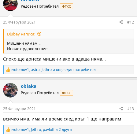
t
Редовен Потребител
ФТКС
i
o
n
25 Февруари 2021
#12
s
:
Djubey написа:
Мишени нямам ...
Иначе с удоволствие!
Споко,ще донеса мишени,ако в адаша няма...
ivotomov1
,
astra
,
Jethro
и още един потребител
R
e
a
oblaka
c
t
Редовен Потребител
ФТКС
i
o
n
25 Февруари 2021
#13
s
:
всичко има. има ли време след кръг 1 ще направим
ivotomov1
,
Jethro
,
pavloff
и 2 други
R
e