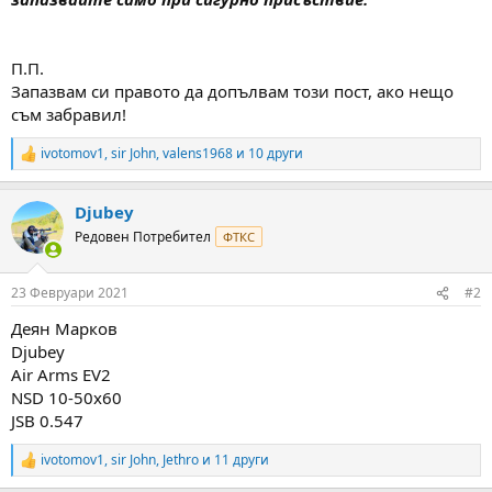
П.П.
Запазвам си правото да допълвам този пост, ако нещо
съм забравил!
ivotomov1
,
sir John
,
valens1968
и 10 други
R
e
a
Djubey
c
t
Редовен Потребител
ФТКС
i
o
n
23 Февруари 2021
#2
s
:
Деян Марков
Djubey
Air Arms EV2
NSD 10-50x60
JSB 0.547
ivotomov1
,
sir John
,
Jethro
и 11 други
R
e