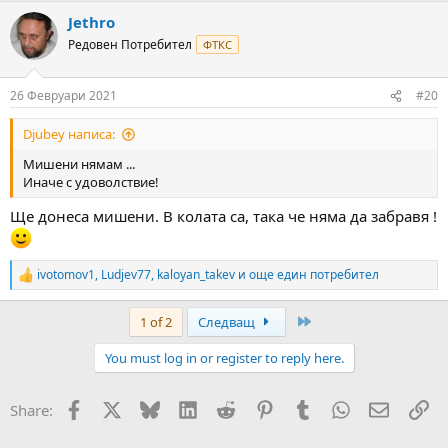
a
Jethro
c
t
Редовен Потребител
ФТКС
i
o
n
26 Февруари 2021
#20
s
:
Djubey написа:
Мишени нямам ...
Иначе с удоволствие!
Ще донеса мишени. В колата са, така че няма да забравя !
ivotomov1
,
Ludjev77
,
kaloyan_takev
и още един потребител
R
e
a
Last
1 of 2
Следващ
c
t
You must log in or register to reply here.
i
o
n
Facebook
X
Bluesky
LinkedIn
Reddit
Pinterest
Tumblr
WhatsApp
Email
Вм
Share:
s
: