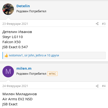
a
Detelin
c
t
Редовен Потребител
i
o
n
23 Февруари 2021
#3
s
:
Детелин Иванов
Steyr LG110
Falcon X50
JSB Exact 0.547
ivotomov1
,
sir John
,
Jethro
и 10 други
R
e
a
milen.m
c
M
t
Редовен Потребител
ФТКС
i
o
n
24 Февруари 2021
#4
s
:
Милен Миладинов
Air Arms EV2 NSD
JSB Exact