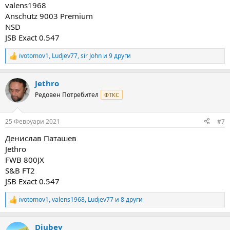
valens1968
Anschutz 9003 Premium
NSD
JSB Exact 0.547
ivotomov1
,
Ludjev77
,
sir John
и 9 други
R
e
a
Jethro
c
t
Редовен Потребител
ФТКС
i
o
n
25 Февруари 2021
#7
s
:
Денислав Паташев
Jethro
FWB 800JX
S&B FT2
JSB Exact 0.547
ivotomov1
,
valens1968
,
Ludjev77
и 8 други
R
e
a
Djubey
c