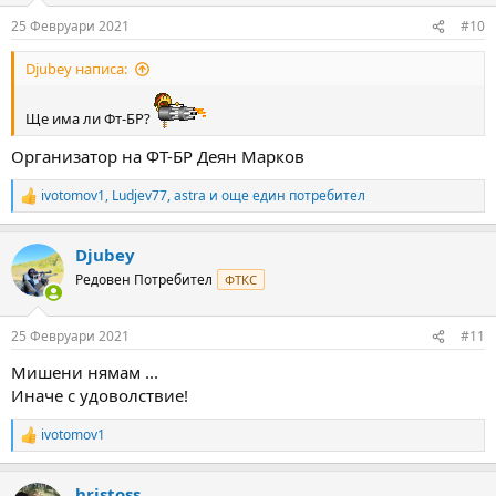
n
25 Февруари 2021
#10
s
:
Djubey написа:
Ще има ли Фт-БР?
Организатор на ФТ-БР Деян Марков
ivotomov1
,
Ludjev77
,
astra
и още един потребител
R
e
a
Djubey
c
t
Редовен Потребител
ФТКС
i
o
n
25 Февруари 2021
#11
s
:
Мишени нямам ...
Иначе с удоволствие!
ivotomov1
R
e
a
hristoss
c