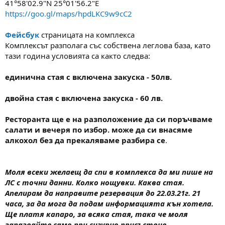
41°58'02.9"N 25°01'56.2"E
https://goo.gl/maps/hpdLKC9w9cC2
Фейсбук
страницата на комплекса
Комплексът разполага със собствена леглова база, като
тази година условията са както следва:
единична стая с включена закуска - 50лв.
двойна стая с включена закуска - 60 лв.
Ресторанта ще е на разположение да си поръчваме
салати и вечеря по избор. може да си внасяме
алкохол без да прекаляваме разбира се
.
Моля всеки желаещ да спи в комплекса да ми пише на
ЛС с точни данни. Колко нощувки. Каква стая.
Апелирам да направите резервация до 22.03.21г. 21
часа, за да мога да подам информацията кън хотела.
Ще платя капаро, за всяка стая, така че моля
запазвайте само при сигурно присъствие.