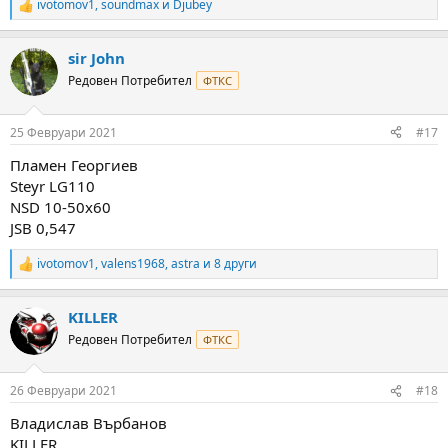
ivotomov1
,
soundmax
и
Djubey
R
e
a
sir John
c
t
Редовен Потребител
ФТКС
i
o
n
25 Февруари 2021
#17
s
:
Пламен Георгиев
Steyr LG110
NSD 10-50x60
JSB 0,547
ivotomov1
,
valens1968
,
astra
и 8 други
R
e
a
KILLER
c
t
Редовен Потребител
ФТКС
i
o
n
26 Февруари 2021
#18
s
:
Владислав Върбанов
KILLER