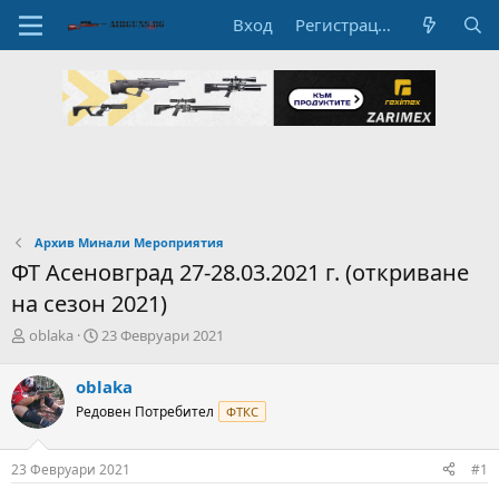
Вход
Регистрация
Архив Минали Мероприятия
ФТ Асеновград 27-28.03.2021 г. (откриване
на сезон 2021)
А
Н
oblaka
23 Февруари 2021
в
а
т
ч
oblaka
о
а
Редовен Потребител
ФТКС
р
л
н
н
а
а
23 Февруари 2021
#1
т
Д
е
а