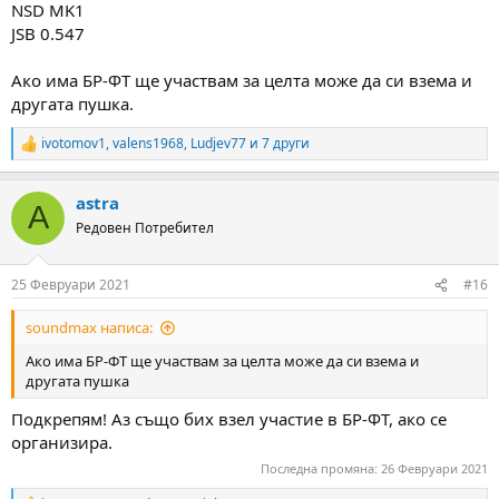
NSD MK1
JSB 0.547
Ако има БР-ФТ ще участвам за целта може да си взема и
другата пушка.
ivotomov1
,
valens1968
,
Ludjev77
и 7 други
R
e
a
astra
c
A
t
Редовен Потребител
i
o
n
25 Февруари 2021
#16
s
:
soundmax написа:
Ако има БР-ФТ ще участвам за целта може да си взема и
другата пушка
Подкрепям! Аз също бих взел участие в БР-ФТ, ако се
организира.
Последна промяна:
26 Февруари 2021