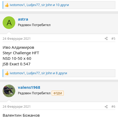
ivotomov1
,
Ludjev77
,
sir John
и 10 други
R
e
a
astra
c
A
t
Редовен Потребител
i
o
n
24 Февруари 2021
#5
s
:
Иво Алдимиров
Steyr Challenge HFT
NSD 10-50 x 60
JSB Exact 0.547
ivotomov1
,
Ludjev77
,
sir John
и 8 други
R
e
a
valens1968
c
t
Редовен Потребител
ФТДМ
i
o
n
24 Февруари 2021
#6
s
:
Валентин Божанов