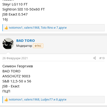
Steyr LG110 FT
Sightron SIII 10-50x60 FT
JSB Exact 0.547
16J
ivotomov1
,
valens1968
,
Toto Rino
и 7 други
R
e
a
BAD TORO
c
t
Модератор
ФТКС
i
o
n
26 Февруари 2021
#19
s
:
Симеон Георгиев
BAD TORO
ANSCHÜTZ 9003
S&B 12,5-50 x 56
JSB - Exact
ПЦП
ivotomov1
,
valens1968
,
Ludjev77
и 8 други
R
e