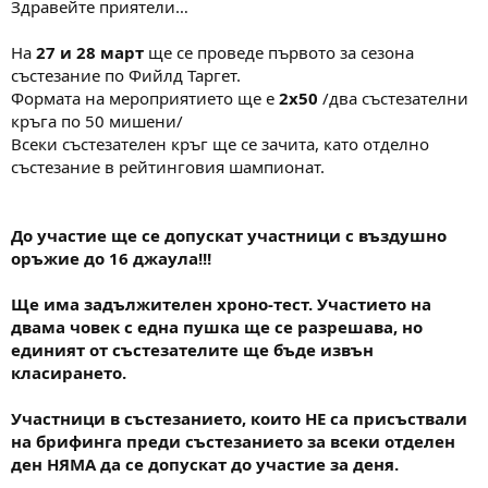
Здравейте приятели…
м
т
а
а
На
27 и 28 март
ще се проведе първото за сезона
т
състезание по Фийлд Таргет.
а
Формата на мероприятието ще е
2х50
/два състезателни
кръга по 50 мишени/
Всеки състезателен кръг ще се зачита, като отделно
състезание в рейтинговия шампионат.
До участие ще се допускат участници с въздушнo
оръжие до 16 джаула!!!
Ще има задължителен хроно-тест. Участието на
двама човек с една пушка ще се разрешава, но
единият от състезателите ще бъде извън
класирането.
Участници в състезанието, които НЕ са присъствали
на брифинга преди състезанието за всеки отделен
ден НЯМА да се допускат до участие за деня.