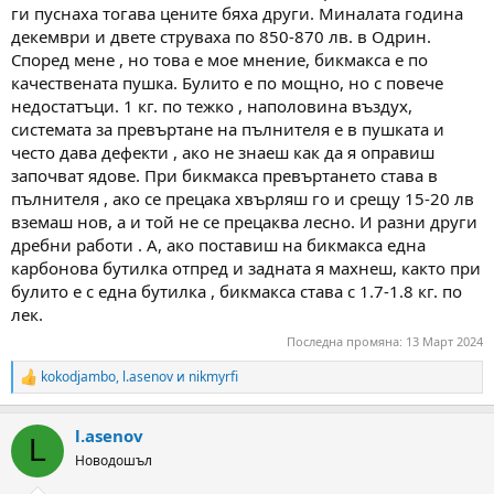
ги пуснаха тогава цените бяха други. Миналата година
декември и двете струваха по 850-870 лв. в Одрин.
Според мене , но това е мое мнение, бикмакса е по
качествената пушка. Булито е по мощно, но с повече
недостатъци. 1 кг. по тежко , наполовина въздух,
системата за превъртане на пълнителя е в пушката и
често дава дефекти , ако не знаеш как да я оправиш
започват ядове. При бикмакса превъртането става в
пълнителя , ако се прецака хвърляш го и срещу 15-20 лв
вземаш нов, а и той не се прецаква лесно. И разни други
дребни работи . А, ако поставиш на бикмакса една
карбонова бутилка отпред и задната я махнеш, както при
булито е с една бутилка , бикмакса става с 1.7-1.8 кг. по
лек.
Последна промяна:
13 Март 2024
kokodjambo
,
l.asenov
и
nikmyrfi
R
e
a
l.asenov
c
L
t
Новодошъл
i
o