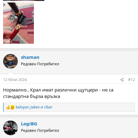
shaman
Редовен Потребител
12 Юни 2024
#12
Нормално.. Крал имат различни щутцери - не са
стандартна бърза връзка
kaloyan_takev
и
ribar
R
e
a
LogiBG
c
t
Редовен Потребител
i