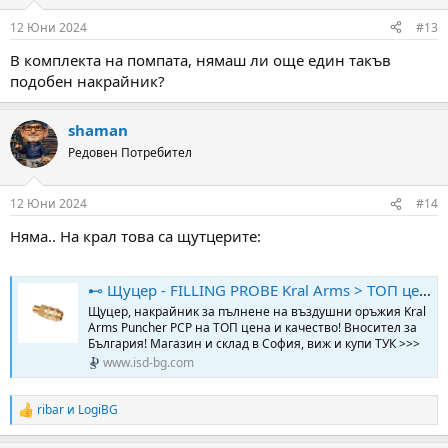
o
n
12 Юни 2024
#13
s
:
В комплекта на помпата, нямаш ли още един такъв
подобен накрайник?
shaman
Редовен Потребител
12 Юни 2024
#14
Няма.. На крал това са щутцерите:
⊷ Щуцер - FILLING PROBE Kral Arms > ТОП цена
Щуцер, накрайник за пълнене на въздушни оръжия Kral
Arms Puncher PCP на ТОП цена и качество! Вносител за
България! Магазин и склад в София, виж и купи ТУК >>>
www.isd-bg.com
ribar
и
LogiBG
R
e