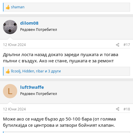
shaman
R
e
a
dilom08
c
t
Редовен Потребител
i
o
n
12 Юни 2024
#17
s
:
Дръпни лоста назад докато зареди пушката и тогава
пълни с въздух. Ако не стане, пушката е за ремонт
llcoolj
,
Hidden
,
ribar
и 3 други
R
e
a
luft9waffe
c
L
t
Редовен Потребител
i
o
n
12 Юни 2024
#18
s
:
Може ако се надуе бързо до 50-100 бара (от голяма
бутилка)да се центрова и затвори бойният клапан.