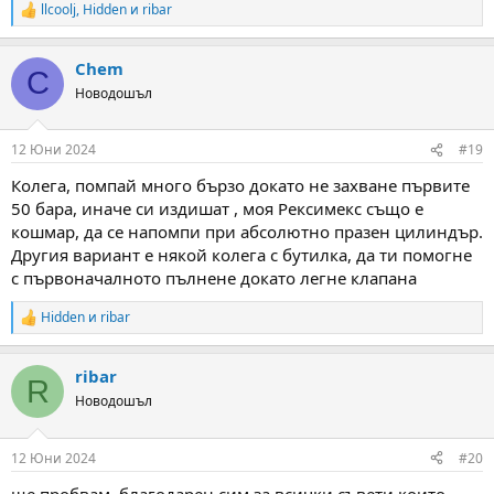
llcoolj
,
Hidden
и
ribar
R
e
a
Chem
c
C
t
Новодошъл
i
o
n
12 Юни 2024
#19
s
:
Колега, помпай много бързо докато не захване първите
50 бара, иначе си издишат , моя Рексимекс също е
кошмар, да се напомпи при абсолютно празен цилиндър.
Другия вариант е някой колега с бутилка, да ти помогне
с първоначалното пълнене докато легне клапана
Hidden
и
ribar
R
e
a
ribar
c
R
t
Новодошъл
i
o
n
12 Юни 2024
#20
s
:
ще пробвам. благодарен сим за всички съвети които