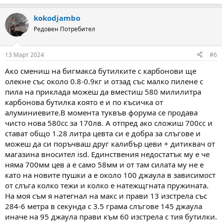
e
a
kokodjambo
c
t
Редовен Потребител
i
o
n
13 Март 2024
#6
s
:
Ако смениш на бигмакса бутилките с карбонови ще
олекне със около 0.8-0.9кг и отзад със малко пилене с
пила на приклада можеш да вместиш 580 милилитра
карбонова бутилка която е и по късичка от
алуминиевите.В момента туквъв форума се продава
чисто нова 580cc за 170лв. А отпред ако сложиш 700cc и
стават общо 1.28 литра цевта си е добра за слъгове и
можеш да си поръчваш друг калибър цеви + дитиквач от
магазина вносител isd. Единствения недостатък му е че
няма 700мм цев а е само 58мм и от там силата му не е
като на новите пушки а е около 100 джаула в зависимост
от слъга колко тежи и колко е натежщгната пружината.
На моя съм я натегнал на макс и прави 13 изстрела със
284-6 метра в секунда с 3.5 грама слъгове 145 джаула
иначе на 95 джаула прави към 60 изстрела с тия бутилки.