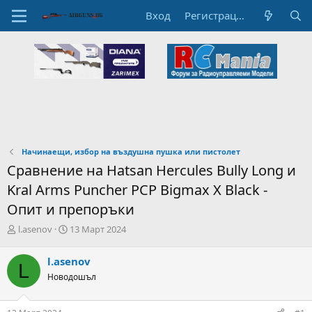
Вход
Регистрация
Начинаещи, избор на въздушна пушка или пистолет
Сравнение на Hatsan Hercules Bully Long и
Kral Arms Puncher PCP Bigmax X Black -
Опит и препоръки
А
Н
l.asenov
13 Март 2024
в
а
т
ч
l.asenov
L
о
а
Новодошъл
р
л
н
н
а
а