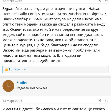
13 Март 2024
#1
т
Д
е
а
Здравейте, разглеждам две въздушни пушки - Hatsan
м
т
Hercules Bully Long 6.35 и Kral Arms Puncher PCP Bigmax X
а
а
Black калибър 6.35мм. Интересува ме дали някой има
т
опит с тези модели и може да сподели разликите между
а
тях. Освен това, ако някой има предложение за друг
модел, който е подобен и е в същия ценови диапазон,
моля, споделете. Също така, ако някой е запознат с
цените в Турция, ще бъда благодарен да ги сподели.
Важно ми е да разбера и за възможни проблеми или
недостатъци на тези модели. Благодаря ви
предварително за съдействието!
kokodjambo
R
e
a
Чоби
c
Ч
t
Редовен Потребител
i
o
n
13 Март 2024
#2
s
:
Имам ги и двете , бикмакса ми е от първите още когато