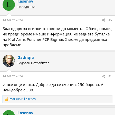
l.asenov
c
L
t
Новодошъл
i
o
n
14 Март 2024
#7
s
:
Благодаря за всички отговори до момента. Обаче, помня,
че преди време имаше информация, че задната бутилка
на Kral Arms Puncher PCP Bigmax X може да предизвика
проблеми.
Gadnqra
Редовен Потребител
14 Март 2024
#8
И все още е така. Добре е да се смени с 250 барова. А
най-добре с 300.
markup
и
l.asenov
R
e
a
l.asenov
c