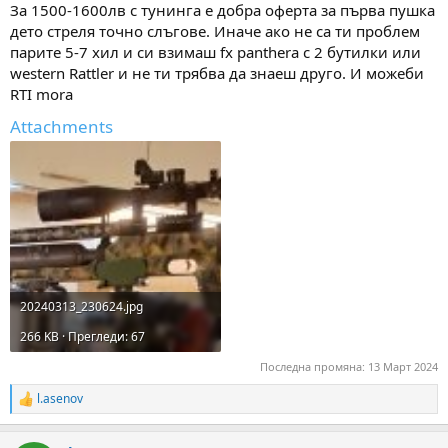
За 1500-1600лв с тунинга е добра оферта за първа пушка
дето стреля точно слъгове. Иначе ако не са ти проблем
парите 5-7 хил и си взимаш fx panthera с 2 бутилки или
western Rattler и не ти трябва да знаеш друго. И можеби
RTI mora
Attachments
20240313_230624.jpg
266 KB · Прегледи: 67
Последна промяна:
13 Март 2024
l.asenov
R
e
a