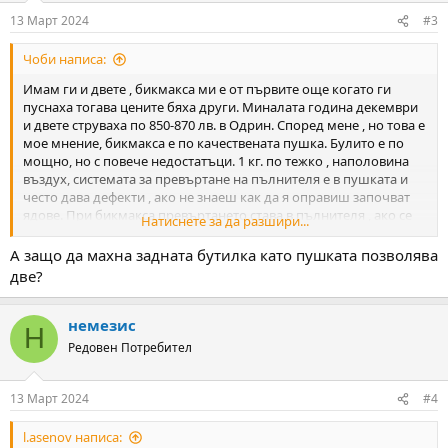
n
13 Март 2024
#3
s
:
Чоби написа:
Имам ги и двете , бикмакса ми е от първите още когато ги
пуснаха тогава цените бяха други. Миналата година декември
и двете струваха по 850-870 лв. в Одрин. Според мене , но това е
мое мнение, бикмакса е по качествената пушка. Булито е по
мощно, но с повече недостатъци. 1 кг. по тежко , наполовина
въздух, системата за превъртане на пълнителя е в пушката и
често дава дефекти , ако не знаеш как да я оправиш започват
ядове. При бикмакса превъртането става в пълнителя , ако се
Натиснете за да разшири...
прецака хвърляш го и срещу 15-20 лв вземаш нов, а и той не се
прецаква лесно. И разни други дребни работи . А, ако поставиш
А защо да махна задната бутилка като пушката позволява
на бикмакса една карбонова бутилка отпред и задната я
две?
махнеш, както при булито е с една бутилка става с 1.7-1.8 кг. по
леко.
немезис
Н
Редовен Потребител
13 Март 2024
#4
l.asenov написа: