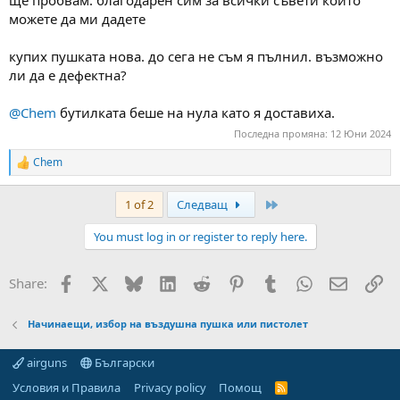
можете да ми дадете
купих пушката нова. до сега не съм я пълнил. възможно
ли да е дефектна?
@Chem
бутилката беше на нула като я доставиха.
Последна промяна:
12 Юни 2024
Chem
R
e
a
Last
1 of 2
Следващ
c
t
You must log in or register to reply here.
i
o
n
Facebook
X
Bluesky
LinkedIn
Reddit
Pinterest
Tumblr
WhatsApp
Email
Вм
Share:
s
:
Начинаещи, избор на въздушна пушка или пистолет
airguns
Български
Условия и Правила
Privacy policy
Помощ
R
S