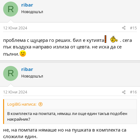
a
ribar
c
R
t
Новодошъл
i
o
n
12 Юни 2024
#15
s
:
проблема с щуцера го реших. бил е кутията
. сега
пък въздуха направо излиза от цевта. не иска да се
пълни.
ribar
R
Новодошъл
12 Юни 2024
#16
LogiBG написа:
В комплекта на помпата, нямаш ли още един такъв подобен
накрайник?
не, на помпата нямаше но на пушката в комплекта са
сложили един.