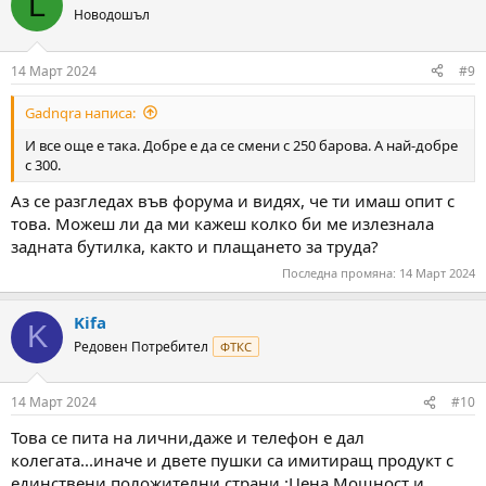
L
t
Новодошъл
i
o
n
14 Март 2024
#9
s
:
Gadnqra написа:
И все още е така. Добре е да се смени с 250 барова. А най-добре
с 300.
Аз се разгледах във форума и видях, че ти имаш опит с
това. Можеш ли да ми кажеш колко би ме излезнала
задната бутилка, както и плащането за труда?
Последна промяна:
14 Март 2024
Kifa
K
Редовен Потребител
ФТКС
14 Март 2024
#10
Това се пита на лични,даже и телефон е дал
колегата...иначе и двете пушки са имитиращ продукт с
единствени положителни страни :Цена,Мощност и