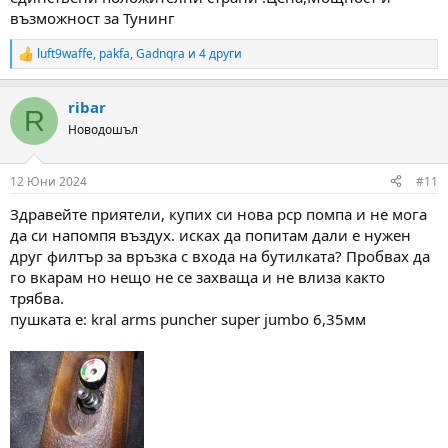
възможност за Тунинг
luft9waffe
,
pakfa
,
Gadnqra
и 4 други
R
e
a
ribar
c
R
t
Новодошъл
i
o
n
12 Юни 2024
#11
s
:
Здравейте приятели, купих си нова pcp помпа и не мога
да си напомпя въздух. исках да попитам дали е нужен
друг филтър за връзка с входа на бутилката? Пробвах да
го вкарам но нещо не се захваща и не влиза както
трябва.
пушката е: kral arms puncher super jumbo 6,35мм