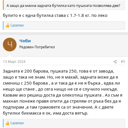
А защо да махна задната бутилка като пушката позволява две?
булито е с една бутилка става с 1.7-1.8 кг. по леко
l.asenov
R
e
a
Чоби
c
Ч
t
Редовен Потребител
i
o
n
13 Март 2024
#5
s
:
Задната е 200 барова, пушката 250, това е от завода,
защо е така не знам. Но, не я махай, задната може да я
смениш с 250 барова , а и така да е не я бърка , едва ли
нещо ще стане , до сега нищо не се е случило никъде.
Казвам ако решиш доста да олекотиш пушката . Аз съм я
махнал понеже правя опити да стрелям от ръка без да я
подпирам ,а там грамовете са от значение. А с двете
бутилки бикмакса е ок, има доста вятър.
l.asenov
R