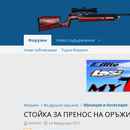
Форуми
Ново съдържание
Нови публикации
Търси Форуми
Форуми
Въздушно оръжие
Муниции и Аксесоари
СТОЙКА ЗА ПРЕНОС НА ОРЪЖ
А
Н
DANNY
14 Февруари 2011
в
а