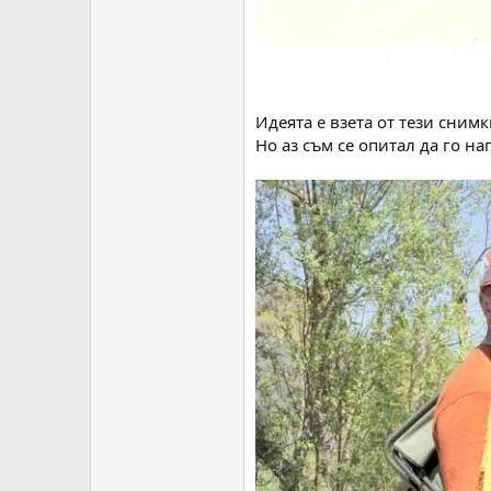
Идеята е взета от тези снимк
Но аз съм се опитал да го на