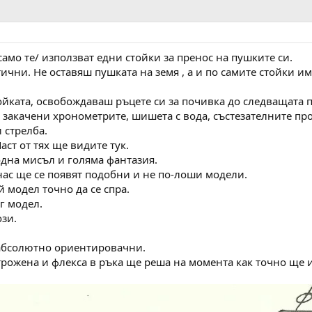
само те/ използват едни стойки за пренос на пушките си.
тични. Не оставяш пушката на земя , а и по самите стойки и
йката, освобождаваш ръцете си за почивка до следващата п
 закачени хронометрите, шишета с вода, състезателните пр
 стрелба.
аст от тях ще видите тук.
одна мисъл и голяма фантазия.
 нас ще се появят подобни и не по-лоши модели.
й модел точно да се спра.
г модел.
ози.
 абсолютно ориентировачни.
трожена и флекса в ръка ще реша на момента как точно ще 