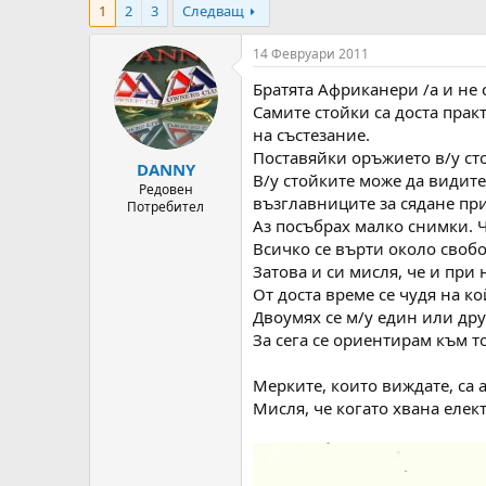
1
2
3
Следващ
т
ч
о
а
р
л
14 Февруари 2011
н
н
Братята Африканери /а и не 
а
а
т
Д
Самите стойки са доста прак
е
а
на състезание.
м
т
Поставяйки оръжието в/у сто
DANNY
а
а
В/у стойките може да видите
т
Редовен
възглавниците за сядане при
Потребител
а
Аз посъбрах малко снимки. Ч
Всичко се върти около своб
Затова и си мисля, че и при
От доста време се чудя на ко
Двоумях се м/у един или дру
За сега се ориентирам към т
Мерките, които виждате, са
Мисля, че когато хвана елек