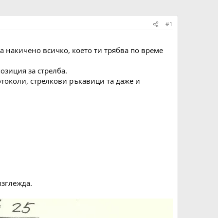
#1
ма накичено всичко, което ти трябва по време
озиция за стрелба.
отоколи, стрелкови ръкавици та даже и
изглежда.