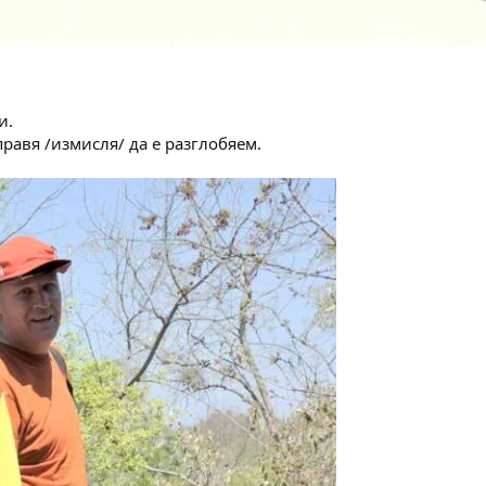
и.
правя /измисля/ да е разглобяем.