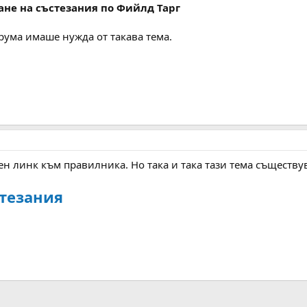
ане на състезания по Фийлд Тарг
рума имаше нужда от такава тема.
н линк към правилника. Но така и така тази тема съществу
тезания