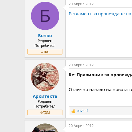
т
ч
20 Април 2012
о
а
Б
Регламент за провеждане на
р
л
н
н
а
а
т
Д
Бочко
е
а
м
т
Редовен
Потребител
а
а
т
ФТКС
а
20 Април 2012
Re: Правилник за провежд
Отлично начало на новата т
Архитекта
Редовен
Потребител
pavloff
R
ФТДМ
e
a
20 Април 2012
c
t