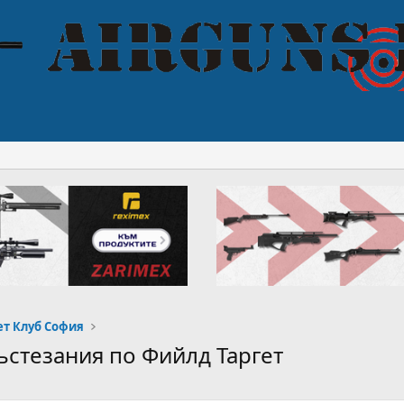
ет Клуб София
ъстезания по Фийлд Таргет