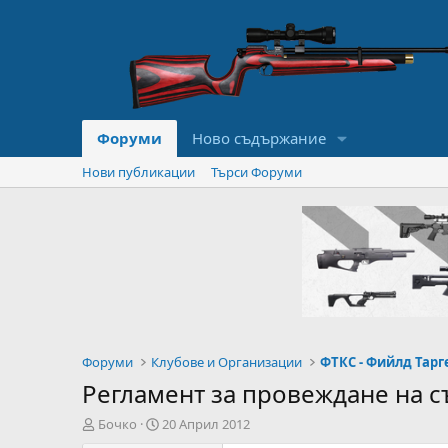
Форуми
Ново съдържание
Нови публикации
Търси Форуми
Форуми
Клубове и Организации
ФТКС - Фийлд Тарг
Регламент за провеждане на с
А
Н
Бочко
20 Април 2012
в
а