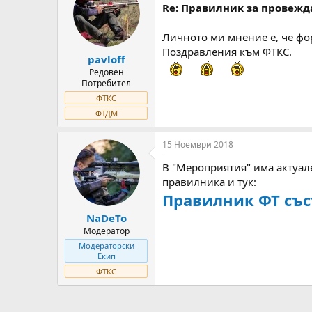
Re: Правилник за провежд
i
o
n
Личното ми мнение е, че фо
s
Поздравления към ФТКС.
:
pavloff
Редовен
Потребител
ФТКС
ФТДМ
15 Ноември 2018
В "Мероприятия" има актуале
правилника и тук:
Правилник ФТ със
NaDeTo
Модератор
Модераторски
Екип
ФТКС