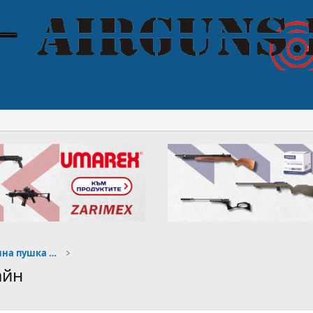
Начинаещи, избор на въздушна пушка или пистолет
айн