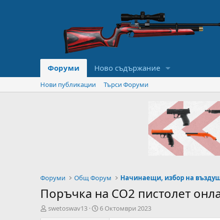
Форуми
Ново съдържание
Нови публикации
Търси Форуми
Форуми
Общ Форум
Поръчка на CO2 пистолет онл
А
Н
swetoswav13
6 Октомври 2023
в
а