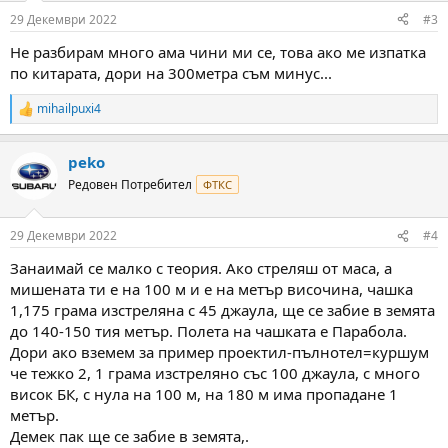
n
29 Декември 2022
#3
s
:
Не разбирам много ама чини ми се, това ако ме изпатка
по китарата, дори на 300метра съм минус...
mihailpuxi4
R
e
a
peko
c
t
Редовен Потребител
ФТКС
i
o
n
29 Декември 2022
#4
s
:
Занаимай се малко с теория. Ако стреляш от маса, а
мишената ти е на 100 м и е на метър височина, чашка
1,175 грама изстреляна с 45 джаула, ще се забие в земята
до 140-150 тия метър. Полета на чашката е Парабола.
Дори ако вземем за пример проектил-пълнотел=куршум
че тежко 2, 1 грама изстреляно със 100 джаула, с много
висок БК, с нула на 100 м, на 180 м има пропадане 1
метър.
Демек пак ще се забие в земята,.