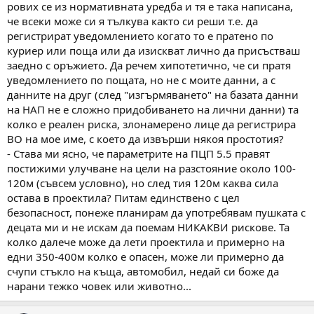
рових се из нормативната уредба и тя е така написана,
че всеки може си я тълкува както си реши т.е. да
регистрират уведомлението когато то е пратено по
куриер или поща или да изискват лично да присъстваш
заедно с оръжието. Да речем хипотетично, че си пратя
уведомлението по пощата, но не с моите данни, а с
данните на друг (след "изгърмяването" на базата данни
на НАП не е сложно придобиването на лични данни) та
колко е реален риска, злонамерено лице да регистрира
ВО на мое име, с което да извърши някоя простотия?
- Става ми ясно, че параметрите на ПЦП 5.5 правят
постижими улучване на цели на разстояние около 100-
120м (съвсем условно), но след тия 120м каква сила
остава в проектила? Питам единствено с цел
безопасност, понеже планирам да употребявам пушката с
децата ми и не искам да поемам НИКАКВИ рискове. Та
колко далече може да лети проектила и примерно на
едни 350-400м колко е опасен, може ли примерно да
счупи стъкло на къща, автомобил, недай си боже да
нарани тежко човек или животно...