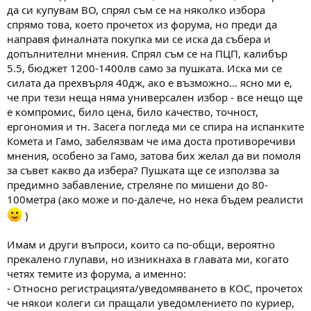
а
а
да си купувам ВО, спрял съм се на няколко избора
т
спрямо това, което прочетох из форума, но преди да
а
направя финалната покупка ми се иска да събера и
допълнителни мнения. Спрял съм се на ПЦП, калибър
5.5, бюджет 1200-1400лв само за пушката. Иска ми се
силата да прехвърля 40дж, ако е възможно... ясно ми е,
че при тези неща няма универсален избор - все нещо ще
е компромис, било цена, било качество, точност,
ергономия и тн. Засега погледа ми се спира на испанките
Комета и Гамо, забелязвам че има доста противоречиви
мнения, особено за Гамо, затова бих желал да ви помоля
за съвет какво да избера? Пушката ще се използва за
предимно забавление, стреляне по мишени до 80-
100метра (ако може и по-далече, но нека бъдем реалисти
)
Имам и други въпроси, които са по-общи, вероятно
прекалено глупави, но изникнаха в главата ми, когато
четях темите из форума, а именно:
- Относно регистрацията/уведомяването в КОС, прочетох
че някои колеги си пращали уведомлението по куриер,