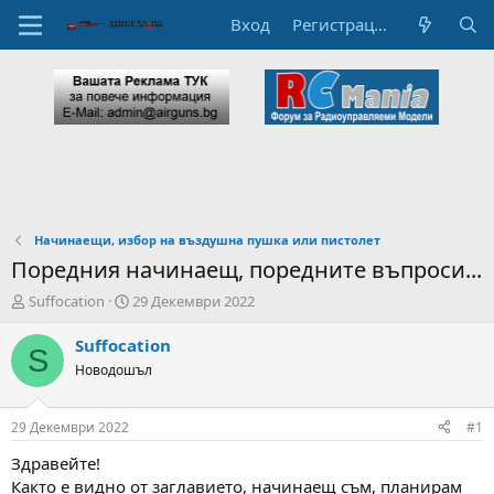
Вход
Регистрация
Начинаещи, избор на въздушна пушка или пистолет
Поредния начинаещ, поредните въпроси...
А
Н
Suffocation
29 Декември 2022
в
а
т
ч
Suffocation
S
о
а
Новодошъл
р
л
н
н
а
а
29 Декември 2022
#1
т
Д
е
а
Здравейте!
м
т
Както е видно от заглавието, начинаещ съм, планирам