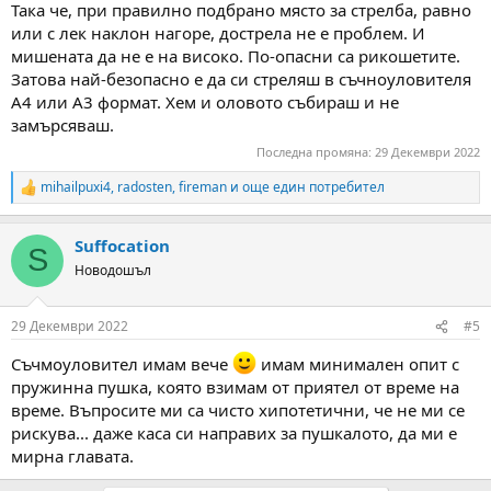
Така че, при правилно подбрано място за стрелба, равно
или с лек наклон нагоре, дострела не е проблем. И
мишената да не е на високо. По-опасни са рикошетите.
Затова най-безопасно е да си стреляш в съчноуловителя
А4 или А3 формат. Хем и оловото събираш и не
замърсяваш.
Последна промяна:
29 Декември 2022
mihailpuxi4
,
radosten
,
fireman
и още един потребител
R
e
a
Suffocation
c
S
t
Новодошъл
i
o
n
29 Декември 2022
#5
s
:
Съчмоуловител имам вече
имам минимален опит с
пружинна пушка, която взимам от приятел от време на
време. Въпросите ми са чисто хипотетични, че не ми се
рискува... даже каса си направих за пушкалото, да ми е
мирна главата.