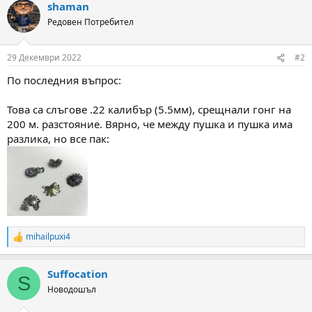
shaman
Редовен Потребител
29 Декември 2022
#2
По последния въпрос:
Това са слъгове .22 калибър (5.5мм), срещнали гонг на
200 м. разстояние. Вярно, че между пушка и пушка има
разлика, но все пак:
mihailpuxi4
R
e
a
Suffocation
c
S
t
Новодошъл
i
o