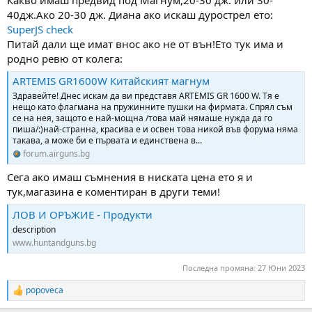
40дж.Ако 20-30 дж. Диана ако искаш дурострел ето:
SuperJS check
Питай дали ще имат внос ако не от вън!Ето тук има и
родно ревю от колега:
ARTEMIS GR1600W Китайският магнум
Здравейте! Днес искам да ви представя ARTEMIS GR 1600 W. Тя е
нещо като флагмана на пружинните пушки на фирмата. Спрял съм
се на нея, защото е най-мощна /това май нямаше нужда да го
пиша/:)най-странна, красива е и освен това никой във форума няма
такава, а може би е първата и единствена в...
forum.airguns.bg
Сега ако имаш съмнения в ниската цена ето я и
тук,магазина е коментиран в други теми!
ЛОВ И ОРЪЖИЕ - Продукти
description
www.huntandguns.bg
Последна промяна:
27 Юни 2023
popoveca
R
e