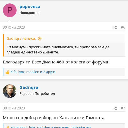
a
popoveca
c
P
t
Новодошъл
i
o
n
30 Юни 2023
#6
s
:
Gadnqra написа:
От магнум - пружинната пневматика, ти препоръчвам да
гледаш единствено Дианите.
Благодаря ти Взех Диана 460 от колега от форума
Kifa
,
lynx
,
mobilen
и 2 други
R
e
a
Gadnqra
c
t
Редовен Потребител
i
o
n
30 Юни 2023
#7
s
:
Много по-добър избор, от Хатсаните и Гамотата.
xpresident
,
lynx
,
mobilen
и още един потребител