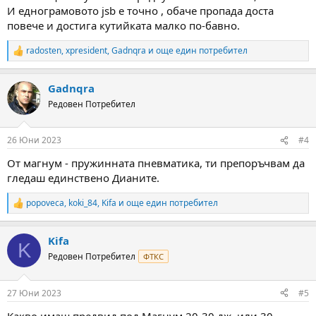
И еднограмовото jsb е точно , обаче пропада доста
повече и достига кутийката малко по-бавно.
radosten
,
xpresident
,
Gadnqra
и още един потребител
R
e
a
Gadnqra
c
t
Редовен Потребител
i
o
n
26 Юни 2023
#4
s
:
От магнум - пружинната пневматика, ти препоръчвам да
гледаш единствено Дианите.
popoveca
,
koki_84
,
Kifa
и още един потребител
R
e
a
Kifa
c
K
t
Редовен Потребител
ФТКС
i
o
n
27 Юни 2023
#5
s
:
Какво имаш предвид под Магнум,20-30 дж. или 30-