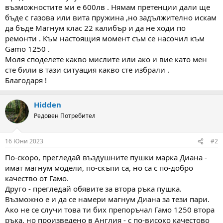
а
а
възможностите ми е 600лв . Нямам претенции дали ще
т
бъде с газова или вита пружина ,но задължително искам
а
да бъде Магнум клас 22 калибър и да не ходи по
ремонти . Към настоящия момент съм се насочил към
Gamo 1250 .
Моля споделете какво мислите или ако и вие като мен
сте били в тази ситуация какво сте избрали .
Благодаря !
Hidden
Редовен Потребител
16 Юни 2023
#2
По-скоро, прегледай въздушните пушки марка Диана -
имат магнум модели, по-скъпи са, но са с по-добро
качество от Гамо.
Друго - прегледай обявите за втора ръка пушка.
Възможно е и да се намери магнум Диана за тези пари.
Ако не се случи това ти бих препоръчал Гамо 1250 втора
ръка, но произведено в Англия - с по-високо качестово