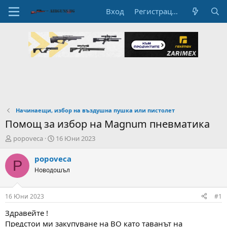
Вход
Регистрация
Начинаещи, избор на въздушна пушка или пистолет
Помощ за избор на Magnum пневматика
А
Н
popoveca
16 Юни 2023
в
а
т
ч
popoveca
P
о
а
Новодошъл
р
л
н
н
а
а
16 Юни 2023
#1
т
Д
е
а
Здравейте !
м
т
Предстои ми закупуване на ВО като таванът на