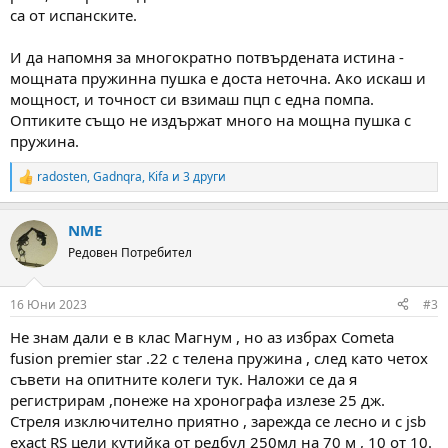
са от испанските.
И да напомня за многократно потвърдената истина -
мощната пружинна пушка е доста неточна. Ако искаш и
мощност, и точност си взимаш пцп с една помпа.
Оптиките също не издържат много на мощна пушка с
пружина.
radosten
,
Gadnqra
,
Kifa
и 3 други
R
e
a
NME
c
t
Редовен Потребител
i
o
n
16 Юни 2023
#3
s
:
Не знам дали е в клас Магнум , но аз избрах Cometa
fusion premier star .22 с телена пружина , след като четох
съвети на опитните колеги тук. Наложи се да я
регистрирам ,понеже на хронографа излезе 25 дж.
Стреля изключително приятно , зарежда се лесно и с jsb
exact RS цели кутийка от редбул 250мл на 70 м , 10 от 10.