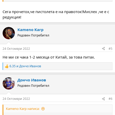
Сега прочетох,че пистолета е на правоток!Мислех ,че е с
редукция!
Kameno Karp
Редовен Потребител
24 Октомври 2022
#5
Не ми се чака 1-2 месеца от Китай, за това питах.
6.35
и
Дончо Иванов
R
e
a
Дончо Иванов
c
t
Редовен Потребител
i
o
n
24 Октомври 2022
#6
s
:
Kameno Karp написа: