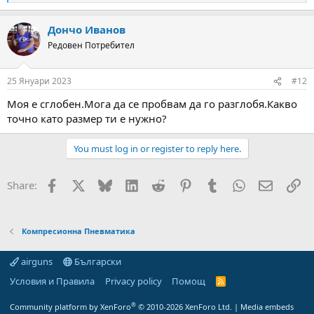
e
a
Дончо Иванов
c
t
Редовен Потребител
i
o
n
25 Януари 2023
#12
s
:
Моя е сглобен.Мога да се пробвам да го разглобя.Какво
точно като размер ти е нужно?
You must log in or register to reply here.
Facebook
X
Bluesky
LinkedIn
Reddit
Pinterest
Tumblr
WhatsApp
Email
Вм
Share:
Компресионна Пневматика
airguns
Български
Условия и Правила
Privacy policy
Помощ
R
S
S
®
Community platform by XenForo
© 2010-2026 XenForo Ltd.
|
Media embeds