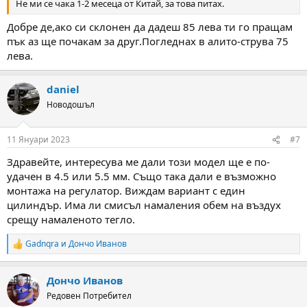
Не ми се чака 1-2 месеца от Китай, за това питах.
Добре де,ако си склонен да дадеш 85 лева ти го пращам
пък аз ще почакам за друг.Погледнах в алито-струва 75
лева.
daniel
Новодошъл
11 Януари 2023
#7
Здравейте, интересува ме дали този модел ще е по-
удачен в 4.5 или 5.5 мм. Също така дали е възможно
монтажа на регулатор. Виждам вариант с един
цилиндър. Има ли смисъл намаления обем на въздух
срещу намаленото тегло.
Gadnqra
и
Дончо Иванов
R
e
a
Дончо Иванов
c
t
Редовен Потребител
i