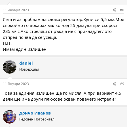
o
n
11 Януари 2023
#8
s
:
Сега и аз пробвам да сложа регулатор.Купи си 5,5 мм.Моя
спокойно го докарах малко над 25 джаула при скорост
235 м/ с.Ако стреляш от ръка,а не с приклад,теглото
отпред почва да се усеща.
П.П .
Имам един излишен!
daniel
Новодошъл
11 Януари 2023
#9
Това за единия излишен ще го мисля. А при вариант 4.5
дали ще има други плюсове освен повечето истрели?
Дончо Иванов
Редовен Потребител