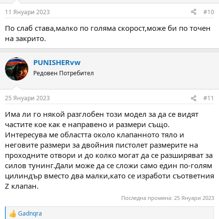
11 Януари 2023
#10
По слаб става,малко по голяма скорост,може би по точен
на закрито.
PUNISHERvw
Редовен Потребител
25 Януари 2023
#11
Има ли го някой разглобен този модел за да се видят
частите кое как е направено и размери също.
Интересува ме областта около клапанното тяло и
неговите размери за двойния пистолет размерите на
проходните отвори и до колко могат да се разширяват за
силов тунинг.Дали може да се сложи само един по-голям
цилиндър вместо два малки,като се изработи съответния
Z клапан.
Последна промяна:
25 Януари 2023
Gadnqra
R