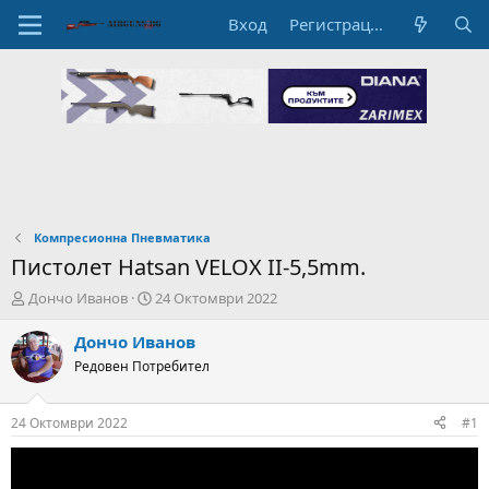
Вход
Регистрация
Компресионна Пневматика
Пистолет Hatsan VELOX II-5,5mm.
А
Н
Дончо Иванов
24 Октомври 2022
в
а
т
ч
Дончо Иванов
о
а
Редовен Потребител
р
л
н
н
а
а
24 Октомври 2022
#1
т
Д
е
а
м
т