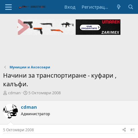
Вход
Регистрация
Муниции и Аксесоари
Начини за транспортиране - куфари ,
калъфи.
А
Н
cdman
5 Октомври 2008
в
а
т
ч
cdman
о
а
Администратор
р
л
н
н
а
а
5 Октомври 2008
#1
т
Д
е
а