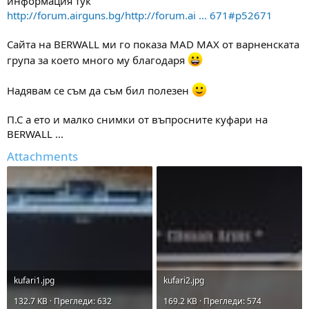
информация тук
http://forum.airguns.bg/http://forum.ai ... 671#p52671
Сайта на BERWALL ми го показа MAD MAX от варненската
група за което много му благодаря
Надявам се съм да съм бил полезен
П.С а ето и малко снимки от въпросните куфари на
BERWALL ...
Attachments
kufari1.jpg
kufari2.jpg
132.7 KB · Прегледи: 632
169.2 KB · Прегледи: 574