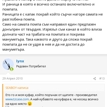
И раница в която е всичко останало включително и
помпата.
Раницата е с капак покрай който сърчи нагоре самата не
разглобена помпа.
Само на самата помпа съм направил един предпазен
донъпрен от твърдия. Изрязъл съм канал в който влиза
долната част на трабата на помпата и покрива
мануметъра. Така каквото и друго да сложа покрай
помпата да не се удря в нея и да не достига до
мануметъра.
lynx
Редовен Потребител
29 Април 2010
#13
SEABOY написа:
Ето го и моя куфар, който поръчах от щатите - производител
www.tzcase.com
. А най-хубавото на куфара е, че носиш всичко
на едно място