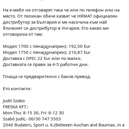
На е-мейл не отговарят така че или по телефон или на
място. От пеликан обаче казват че НЯМАТ официален
дистрибутор за България и ме насочиха към най
близкият си дистрибутор в Унгария. Ето какво ми
отговориха от там:
Модел 1700 с пяна(дунапрен): 192,50 Eur
Модел 1750 с пяна(дунапрен): 216,87 Eur
Доставка с DPD: 22 Eur или по малко.
Доставката се прави за 4-5 работни дни.
Плаща се предварително с баков превод.
Ето контакти:
Judit Szabo
FRESKA KFT.:
Mon-Thu: 8-15 30, Fri: 8-12 30
Szabó Judit,- 06/30 747 5503
2040 Budaörs, Sport u. 6.(Between Auchan and Baumax, in a