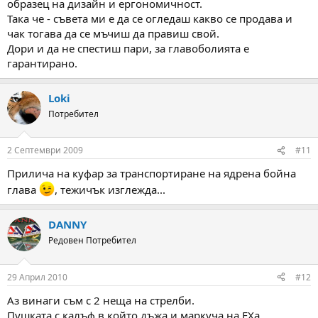
образец на дизайн и ергономичност.
Така че - съвета ми е да се огледаш какво се продава и
чак тогава да се мъчиш да правиш свой.
Дори и да не спестиш пари, за главоболията е
гарантирано.
Loki
Потребител
2 Септември 2009
#11
Прилича на куфар за транспортиране на ядрена бойна
глава
, тежичък изглежда...
DANNY
Редовен Потребител
29 Април 2010
#12
Аз винаги съм с 2 неща на стрелби.
Пушката с калъф в който дъжа и маркуча на FXа.