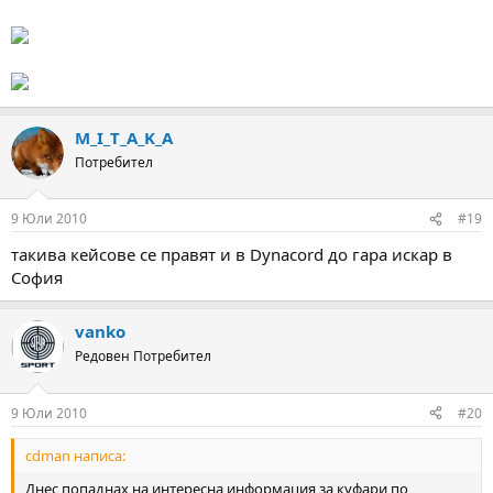
M_I_T_A_K_A
Потребител
9 Юли 2010
#19
такива кейсове се правят и в Dynacord до гара искар в
София
vanko
Редовен Потребител
9 Юли 2010
#20
cdman написа:
Днес попаднах на интересна информация за куфари по