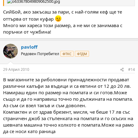
СийБой, ако закъсаш за пари, с най-голям кеф ще те
оттърва от този куфар
Много ми хареса този размер, а не ми се занимава с
поръчки от чужбина!
pavloff
Редовен Потребител
ФТКС
ФТДМ
29 Април 2010
#14
В магазините за риболовни принадлежности продават
различни калъфи за въдици и са евтини от 12 до 20 лв.
Намираш един по размер на помпата и си готов.Може
също и да го направиш точно по дължината на помпата.
Аз съм си взел такъв и съм доволен.
Компактен и от здрав брезент, мисля, че беше 17 лв със
страничен джоб за стъпенката на помпата и го скъсих на
шевната машина точно колкото е помпата.Може на рамо
да се носи като раница