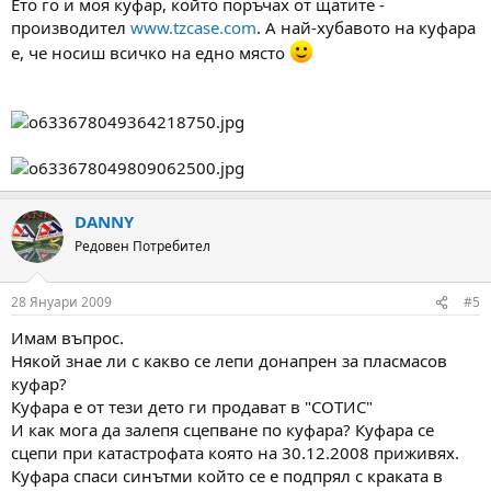
Ето го и моя куфар, който поръчах от щатите -
производител
www.tzcase.com
. А най-хубавото на куфара
е, че носиш всичко на едно място
DANNY
Редовен Потребител
28 Януари 2009
#5
Имам въпрос.
Някой знае ли с какво се лепи донапрен за пласмасов
куфар?
Куфара е от тези дето ги продават в "СОТИС"
И как мога да залепя сцепване по куфара? Куфара се
сцепи при катастрофата която на 30.12.2008 приживях.
Куфара спаси синътми който се е подпрял с краката в