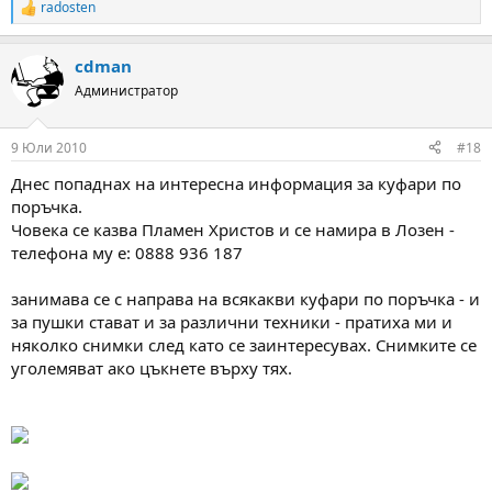
radosten
R
e
a
cdman
c
t
Администратор
i
o
n
9 Юли 2010
#18
s
:
Днес попаднах на интересна информация за куфари по
поръчка.
Човека се казва Пламен Христов и се намира в Лозен -
телефона му е: 0888 936 187
занимава се с направа на всякакви куфари по поръчка - и
за пушки стават и за различни техники - пратиха ми и
няколко снимки след като се заинтересувах. Снимките се
уголемяват ако цъкнете върху тях.