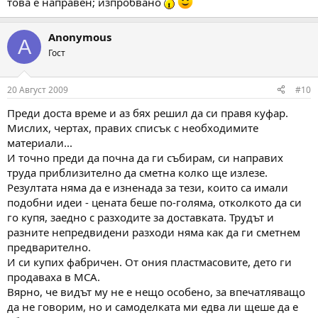
това е направен; изпробвано
Anonymous
A
Гост
20 Август 2009
#10
Преди доста време и аз бях решил да си правя куфар.
Мислих, чертах, правих списък с необходимите
материали...
И точно преди да почна да ги събирам, си направих
труда приблизително да сметна колко ще излезе.
Резултата няма да е изненада за тези, които са имали
подобни идеи - цената беше по-голяма, отколкото да си
го купя, заедно с разходите за доставката. Трудът и
разните непредвидени разходи няма как да ги сметнем
предварително.
И си купих фабричен. От ония пластмасовите, дето ги
продаваха в МСА.
Вярно, че видът му не е нещо особено, за впечатляващо
да не говорим, но и самоделката ми едва ли щеше да е