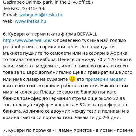
Gazimpex-Dalmex park, in the 214.-office.)
Tel/Fax: 23/415-206
E-mail:
szabojudit@freska.hu
Web:
www.freska.hu
6. Куфари от германската фирма BERWALL -
http://www.berwall.de/
Определено тук има най голямо
разнообразие на прилични цени . Ако няма да си
мъкнете пушките по самолети или на сафари в Африка
то тогава това е избора. Цените са между 70 и 120 Евро в
зависимост от моделите , имат в няколко цвята и освен
това за 10 Евро допълнително ще ви гравират ваше лого
или име с лазер на куфарите
ето
примерни модели
които биха ни свършили работа за пушки. Някои от тях
имат и колелца. Плаща се само по банков път като
банков трансфер до Германия струва още около 32 лв
тоест плащате куфар + доставка + 32лв за транфер-а на
банката. Аз лично се двоумих между тези и пеликан и в
крайна сметка си поръчах тези. Чакам ги до 2-3 дни.
7. Куфари по поръчка - Пламен Христов - в лозен - повече