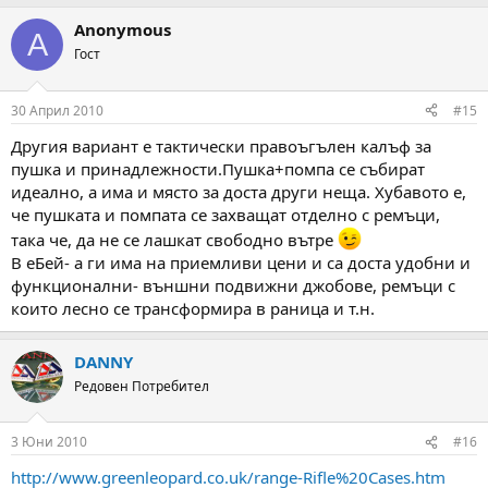
Anonymous
A
Гост
30 Април 2010
#15
Другия вариант е тактически правоъгълен калъф за
пушка и принадлежности.Пушка+помпа се събират
идеално, а има и място за доста други неща. Хубавото е,
че пушката и помпата се захващат отделно с ремъци,
така че, да не се лашкат свободно вътре
В еБей- а ги има на приемливи цени и са доста удобни и
функционални- външни подвижни джобове, ремъци с
които лесно се трансформира в раница и т.н.
DANNY
Редовен Потребител
3 Юни 2010
#16
http://www.greenleopard.co.uk/range-Rifle%20Cases.htm