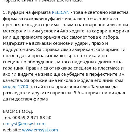
5. Куфари на фирмата
PELICAN
- това е световно известна
фирма за всякакви куфари - използват се основно за
пренасяне където ще има голямо натоварване или лоши
метеоролигничи условия Ако ходите на сафари в Африка
или ще пренасяте оръжия със самолет това е избора.
Издържат на всякакви сериозни удари , прахо и
водоусточиви. За справка само американската армия ги
ползва да си пренася компютърна техника и по
специално оборудване - много надеждни с доживотна
гаранция. Правни са от някаква специална пластмаса и
ако ги видите на живо ще се убедите в перфектните им
качества. За оръжие има няколко модела ето линк към
модел 1700
на сайта на производителя. Там може да
разгледате и другите варианти. В българия съм виждал
да ги доставя фирма
ЕМСИСТ ООД.
тел. 00359 2 971 83 50
emsyst@emsyst.com
web site:
www.emsyst.com