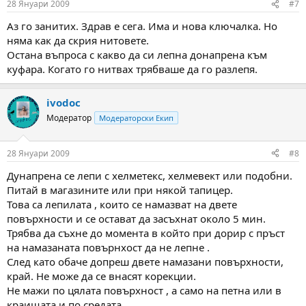
28 Януари 2009
#7
Аз го занитих. Здрав е сега. Има и нова ключалка. Но
няма как да скрия нитовете.
Остана въпроса с какво да си лепна донапрена към
куфара. Когато го нитвах трябваше да го разлепя.
ivodoc
Модератор
Модераторски Екип
28 Януари 2009
#8
Дунапрена се лепи с хелметекс, хелмевект или подобни.
Питай в магазините или при някой тапицер.
Това са лепилата , които се намазват на двете
повърхности и се остават да засъхнат около 5 мин.
Трябва да съхне до момента в който при дорир с пръст
на намазаната повърнхост да не лепне .
След като обаче допреш двете намазани повърхности,
край. Не може да се внасят корекции.
Не мажи по цялата повърхност , а само на петна или в
краищата и по средата.