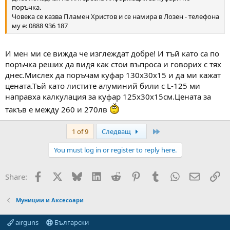
поръчка.
Човека се казва Пламен Христов и се намира в Лозен - телефона
му е: 0888 936 187
И мен ми се вижда че изглеждат добре! И тъй като са по
поръчка реших да видя как стои въпроса и говорих с тях
днес.Мислех да поръчам куфар 130x30x15 и да ми кажат
цената.Тъй като листите алуминий били с L-125 ми
направха калкулация за куфар 125x30x15см.Цената за
такъв е между 260 и 270лв
Last
1 of 9
Следващ
You must log in or register to reply here.
Facebook
X
Bluesky
LinkedIn
Reddit
Pinterest
Tumblr
WhatsApp
Email
Вм
Share:
Муниции и Аксесоари
airguns
Български