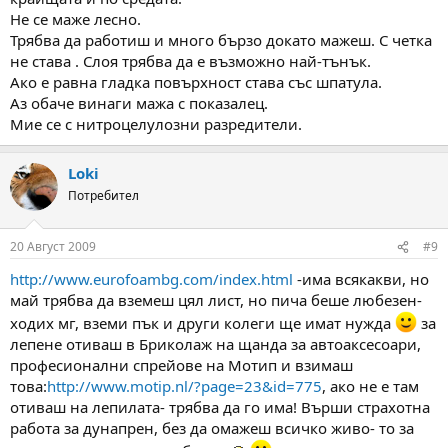
Не се маже лесно.
Трябва да работиш и много бързо докато мажеш. С четка
не става . Слоя трябва да е възможно най-тънък.
Ако е равна гладка повърхност става със шпатула.
Аз обаче винаги мажа с показалец.
Мие се с нитроцелулозни разредители.
Loki
Потребител
20 Август 2009
#9
http://www.eurofoambg.com/index.html
-има всякакви, но
май трябва да вземеш цял лист, но пича беше любезен-
ходих мг, вземи пък и други колеги ще имат нужда
за
лепене отиваш в Бриколаж на щанда за автоаксесоари,
професионални спрейове на Мотип и взимаш
това:
http://www.motip.nl/?page=23&id=775
, ако не е там
отиваш на лепилата- трябва да го има! Върши страхотна
работа за дунапрен, без да омажеш всичко живо- то за