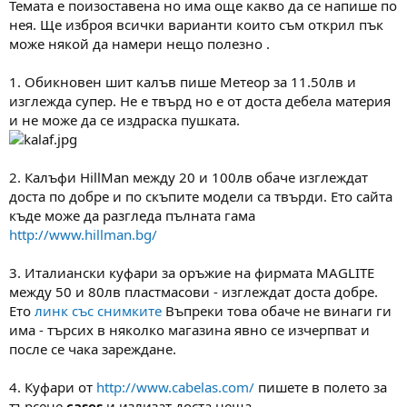
Темата е поизоставена но има още какво да се напише по
м
т
нея. Ще изброя всички варианти които съм открил пък
а
а
може някой да намери нещо полезно .
т
а
1. Обикновен шит калъв пише Метеор за 11.50лв и
изглежда супер. Не е твърд но е от доста дебела материя
и не може да се издраска пушката.
2. Калъфи HillМan между 20 и 100лв обаче изглеждат
доста по добре и по скъпите модели са твърди. Ето сайта
къде може да разгледа пълната гама
http://www.hillman.bg/
3. Италиански куфари за оръжие на фирмата MAGLITE
между 50 и 80лв пластмасови - изглеждат доста добре.
Ето
линк със снимките
Въпреки това обаче не винаги ги
има - търсих в няколко магазина явно се изчерпват и
после се чака зареждане.
4. Куфари от
http://www.cabelas.com/
пишете в полето за
търсене
cases
и излизат доста неща.