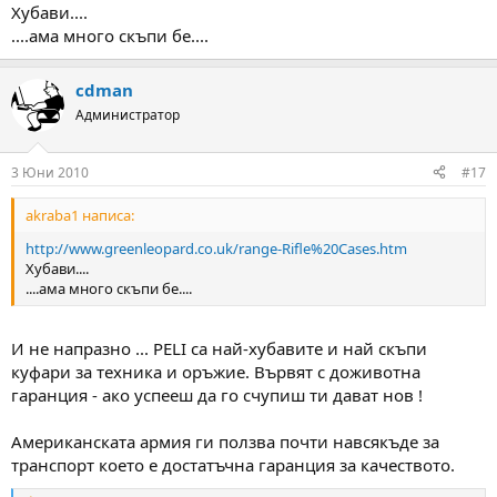
Хубави....
....ама много скъпи бе....
cdman
Администратор
3 Юни 2010
#17
akraba1 написа:
http://www.greenleopard.co.uk/range-Rifle%20Cases.htm
Хубави....
....ама много скъпи бе....
И не напразно ... PELI са най-хубавите и най скъпи
куфари за техника и оръжие. Вървят с доживотна
гаранция - ако успееш да го счупиш ти дават нов !
Американската армия ги ползва почти навсякъде за
транспорт което е достатъчна гаранция за качеството.