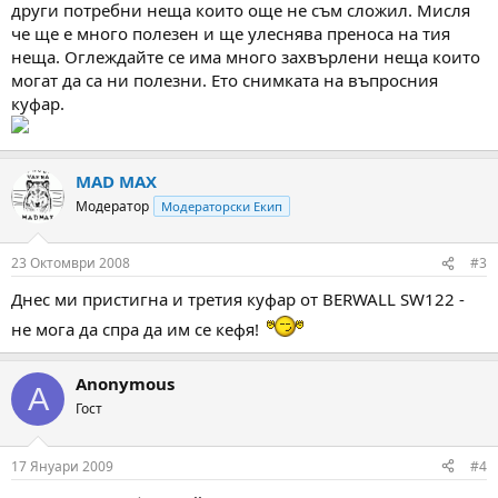
други потребни неща които още не съм сложил. Мисля
че ще е много полезен и ще улеснява преноса на тия
неща. Оглеждайте се има много захвърлени неща които
могат да са ни полезни. Ето снимката на въпросния
куфар.
MAD MAX
Модератор
Модераторски Екип
23 Октомври 2008
#3
Днес ми пристигна и третия куфар от BERWALL SW122 -
не мога да спра да им се кефя!
Anonymous
A
Гост
17 Януари 2009
#4