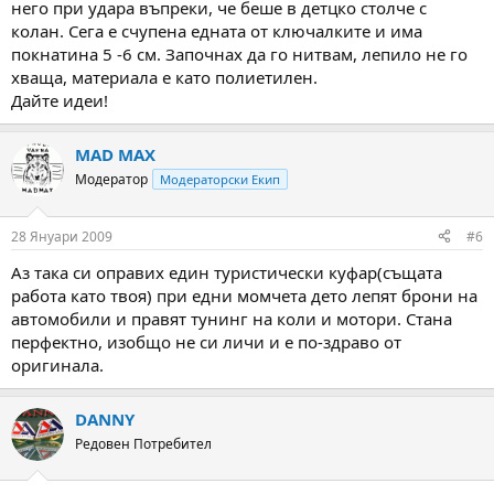
него при удара въпреки, че беше в детцко столче с
колан. Сега е счупена едната от ключалките и има
покнатина 5 -6 см. Започнах да го нитвам, лепило не го
хваща, материала е като полиетилен.
Дайте идеи!
MAD MAX
Модератор
Модераторски Екип
28 Януари 2009
#6
Аз така си оправих един туристически куфар(същата
работа като твоя) при едни момчета дето лепят брони на
автомобили и правят тунинг на коли и мотори. Стана
перфектно, изобщо не си личи и е по-здраво от
оригинала.
DANNY
Редовен Потребител