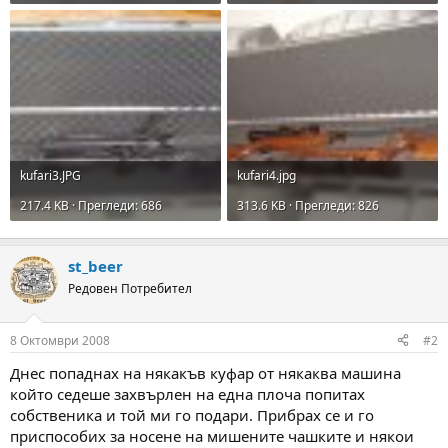
kufari3.JPG
kufari4.jpg
217.4 KB · Прегледи: 686
313.6 KB · Прегледи: 826
st_beer
Редовен Потребител
8 Октомври 2008
#2
Днес попаднах на някакъв куфар от някаква машина
който седеше захвърлен на една плоча попитах
собственика и той ми го подари. Прибрах се и го
приспособих за носене на мишените чашките и някои