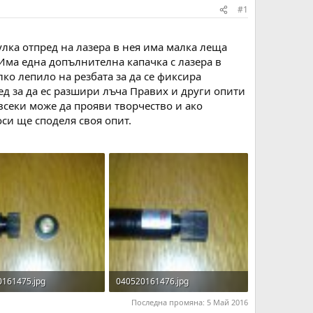
#1
лка отпред на лазера в нея има малка леща
.Има една допълнителна капачка с лазера в
ко лепило на резбата за да се фиксира
ред за да ес разшири лъча Правих и други опити
 всеки може да прояви творчество и ако
си ще споделя своя опит.
0161475.jpg
040520161476.jpg
KB · Прегледи: 219
124.8 KB · Прегледи: 223
Последна промяна:
5 Май 2016