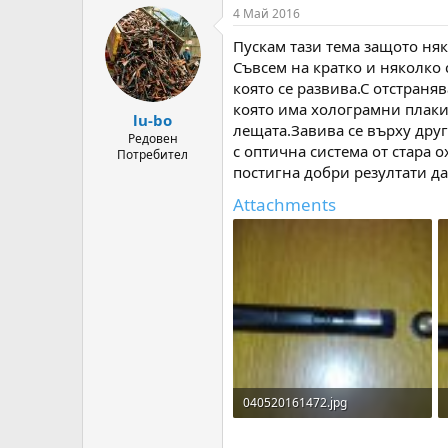
т
ч
4 Май 2016
о
а
Пускам тази тема защото ня
р
л
н
н
Съвсем на кратко и няколко
а
а
която се развива.С отстраня
т
Д
която има холограмни плаки,
lu-bo
е
а
лещата.Завива се върху друг
м
т
Редовен
с оптична система от стара 
Потребител
а
а
постигна добри резултати да
т
а
Attachments
040520161472.jpg
134.1 KB · Прегледи: 234