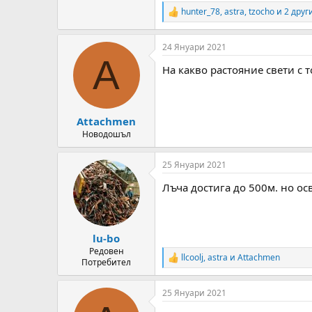
hunter_78
,
astra
,
tzocho
и 2 друг
R
e
a
24 Януари 2021
c
A
t
На какво растояние свети с 
i
o
n
s
:
Attachmen
Новодошъл
25 Януари 2021
Лъча достига до 500м. но ос
lu-bo
Редовен
llcoolj
,
astra
и
Attachmen
R
Потребител
e
a
25 Януари 2021
c
t