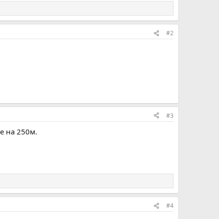
#2
#3
е на 250м.
#4