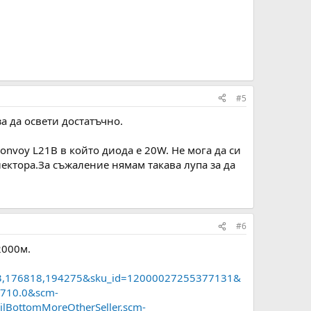
#5
а да освети достатъчно.
nvoy L21B в който диода е 20W. Не мога да си
лектора.За съжаление нямам такава лупа за да
#6
2000м.
73,176818,194275&sku_id=12000027255377131&
6710.0&scm-
lBottomMoreOtherSeller,scm-