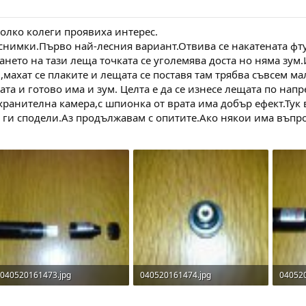
колко колеги проявиха интерес.
 снимки.Първо най-лесния вариант.Отвива се накатената фту
ването на тази леща точката се уголемява доста но няма зум
махат се плаките и лещата се поставя там трябва съвсем мал
ата и готово има и зум. Целта е да се изнесе лещата по нап
охранителна камера,с шпионка от врата има добър ефект.Тук
 ги сподели.Аз продължавам с опитите.Ако някои има въпро
040520161473.jpg
040520161474.jpg
04052
132.5 KB · Прегледи: 226
139 KB · Прегледи: 223
124.5 