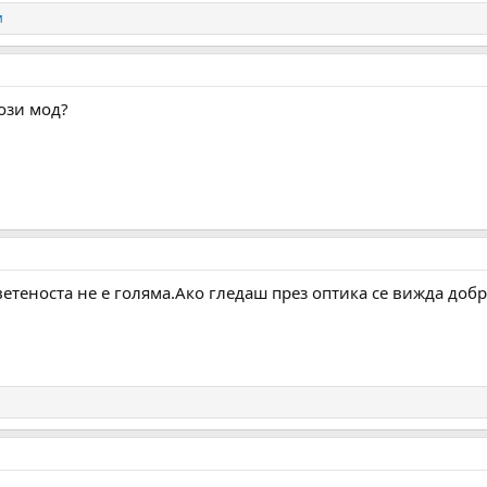
и
този мод?
ветеноста не е голяма.Ако гледаш през оптика се вижда добр