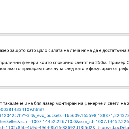
азер защото като цяло силата на лъча няма да е достатъчна з
прилични фенери които спокойно светят на 250м. Пример Co
иод ако го прекарам през лупа след като е фокусиран от реф
т така.Вече има бял лазер монтиран на фенерче и свети на 
005003814334109.html?
7.312042c7hYYGif&_evo_buckets=165609,165598,188871,2243
therSeller&scm=1007.14452.226710.0&scm_id=1007.14452.22
d=1102c85b-4b9d-4964-8b16-38692d13f5d2&_t=gps-id:pcDetai