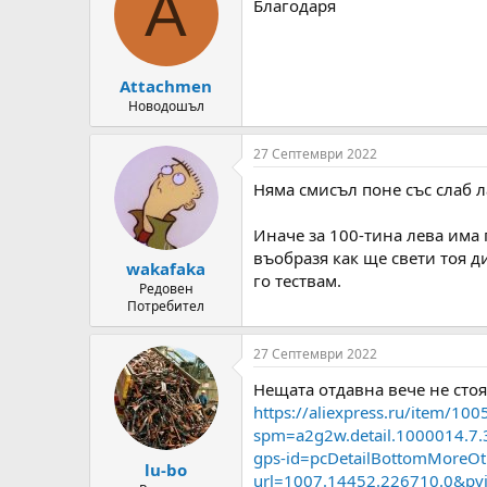
A
Благодаря
i
o
n
s
:
Attachmen
Новодошъл
27 Септември 2022
Няма смисъл поне със слаб л
Иначе за 100-тина лева има 
въобразя как ще свети тоя д
wakafaka
го тествам.
Редовен
Потребител
27 Септември 2022
Нещата отдавна вече не стоя
https://aliexpress.ru/item/1
spm=a2g2w.detail.1000014.
gps-id=pcDetailBottomMoreO
lu-bo
url=1007.14452.226710.0&pvi