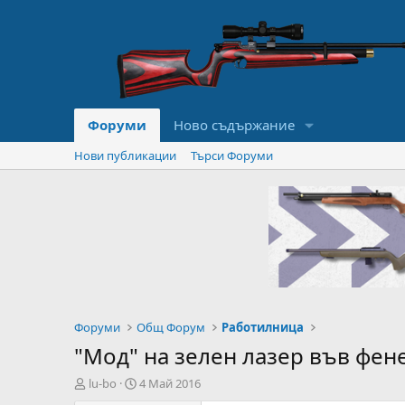
Форуми
Ново съдържание
Нови публикации
Търси Форуми
Форуми
Общ Форум
Работилница
"Мод" на зелен лазер във фен
А
Н
lu-bo
4 Май 2016
в
а