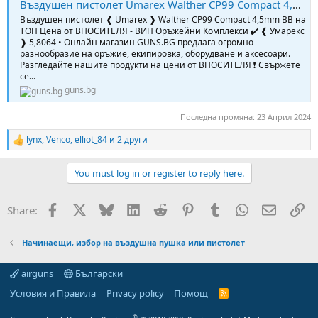
Въздушен пистолет Umarex Walther CP99 Compact 4,5mm BB
Въздушен пистолет ❰ Umarex ❱ Walther CP99 Compact 4,5mm BB на
ТОП Цена от ВНОСИТЕЛЯ - ВИП Оръжейни Комплекси ✔️ ❰ Умарекс
❱ 5,8064 • Онлайн магазин GUNS.BG предлага огромно
разнообразие на оръжие, екипировка, оборудване и аксесоари.
Разгледайте нашите продукти на цени от ВНОСИТЕЛЯ ❗ Свържете
се...
guns.bg
Последна промяна:
23 Април 2024
lynx
,
Venco
,
elliot_84
и 2 други
R
e
a
You must log in or register to reply here.
c
t
i
Facebook
X
Bluesky
LinkedIn
Reddit
Pinterest
Tumblr
WhatsApp
Email
Вм
Share:
o
n
s
Начинаещи, избор на въздушна пушка или пистолет
:
airguns
Български
Условия и Правила
Privacy policy
Помощ
R
S
S
®