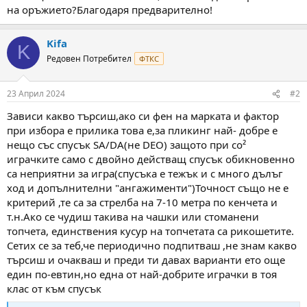
а
а
на оръжието?Благодаря предварително!
т
а
Kifa
K
Редовен Потребител
ФТКС
23 Април 2024
#2
Зависи какво търсиш,ако си фен на марката и фактор
при избора е прилика това е,за пликинг най- добре е
нещо със спусък SA/DA(не DEO) защото при со²
играчките само с двойно действащ спусък обикновенно
са неприятни за игра(спусъка е тежък и с много дълъг
ход и допълнителни "ангажименти")Точност също не е
критерий ,те са за стрелба на 7-10 метра по кенчета и
т.н.Ако се чудиш такива на чашки или стоманени
топчета, единствения кусур на топчетата са рикошетите.
Сетих се за теб,че периодично подпитваш ,не знам какво
търсиш и очакваш и преди ти давах варианти ето още
един по-евтин,но една от най-добрите играчки в тоя
клас от към спусък