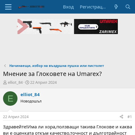
Вход
Регистрация
Начинаещи, избор на въздушна пушка или пистолет
Мнение за Глоковете на Umarex?
А
Н
elliot_84
22 Април 2024
в
а
т
ч
elliot_84
E
о
а
Новодошъл
р
л
н
н
а
а
22 Април 2024
#1
т
Д
е
а
Здравейте!Има ли хора,ползващи такива Глокове и каква
м
т
ви е оценката откъм качество,точност и дълготрайност