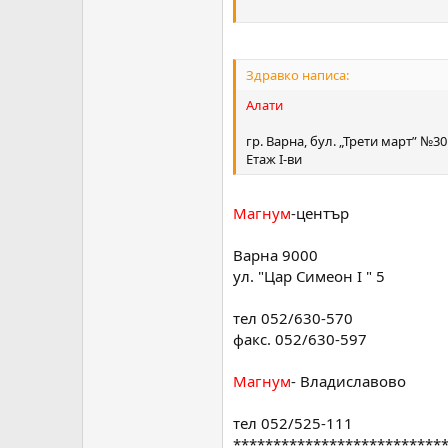
Магнум
- Владиславово
тел 052/525-111
****************************
Здравко написа:
Анкей
Алати
Бисерка Христова
гр. Варна, бул. „Трети март” №3
Етаж I-ви
Варна 9000
ул "Неофит Бозвели" 6
тел 052/609-189
Магнум
-център
052/610-616
0893/468-384
****************************
Варна 9000
Волф Груп
ул. "Цар Симеон I " 5
Галина Колева /Галя/ ..до Турск
тел 052/630-570
факс. 052/630-597
Варна 9000
ул 4Преслав" 33
тел/факс 052/632-525
Магнум
- Владиславово
0888/990-092
****************************
тел 052/525-111
Стоян-центъра
/до МВР-то/
**************************