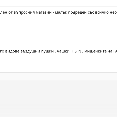
атлен от въпросния магазин - малък подреден със всичко не
го видове въздушни пушки , чашки H & N , мишенките на Г