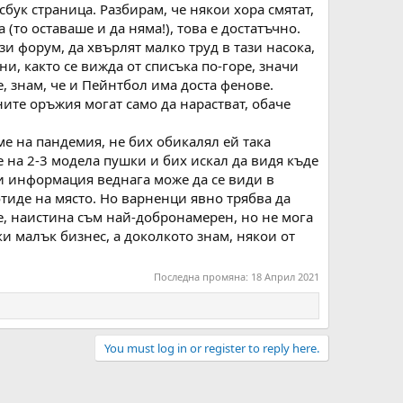
бук страница. Разбирам, че някои хора смятат,
(то оставаше и да няма!), това е достатъчно.
и форум, да хвърлят малко труд в тази насока,
ни, както се вижда от списъка по-горе, значи
, знам, че и Пейнтбол има доста фенове.
ите оръжия могат само да нарастват, обаче
ме на пандемия, не бих обикалял ей така
 на 2-3 модела пушки и бих искал да видя къде
зи информация веднага може да се види в
отиде на място. Но варненци явно трябва да
е, наистина съм най-добронамерен, но не мога
ки малък бизнес, а доколкото знам, някои от
Последна промяна:
18 Април 2021
You must log in or register to reply here.