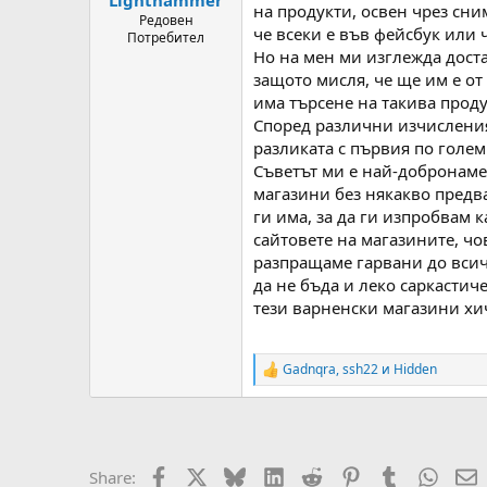
на продукти, освен чрез сни
Редовен
че всеки е във фейсбук или ч
Потребител
Но на мен ми изглежда доста
защото мисля, че ще им е от 
има търсене на такива проду
Според различни изчисления,
разликата с първия по голем
Съветът ми е най-добронамер
магазини без някакво предва
ги има, за да ги изпробвам 
сайтовете на магазините, чо
разпращаме гарвани до всич
да не бъда и леко саркастич
тези варненски магазини хич
Gadnqra
,
ssh22
и
Hidden
R
e
a
c
t
i
Facebook
X
Bluesky
LinkedIn
Reddit
Pinterest
Tumblr
Whats
E
Share:
o