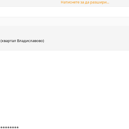
Натиснете за да разшири...
*******
0 (квартал Владиславово)
*******
ият ресторант
*******
*********