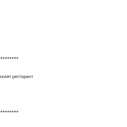
*******
а"/
*********
*******
рският ресторант
*******
*********