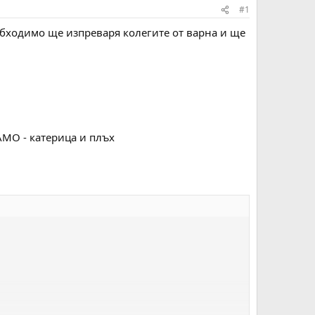
#1
обходимо ще изпреваря колегите от варна и ще
АМО - катерица и плъх