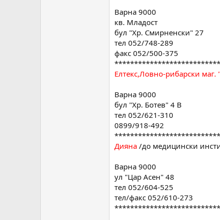
Варна 9000
кв. Младост
бул "Хр. Смирненски" 27
тел 052/748-289
факс 052/500-375
**************************
Елтекс,Ловно-рибарски маг. 
Варна 9000
бул "Хр. Ботев" 4 В
тел 052/621-310
0899/918-492
**************************
Дияна
/до медицински инсти
Варна 9000
ул "Цар Асен" 48
тел 052/604-525
тел/факс 052/610-273
**************************