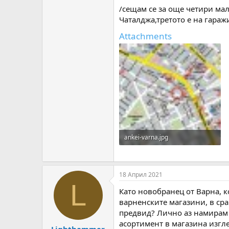
/сещам се за още четири мал
Чаталджа,третото е на гараж
Attachments
ankei-varna.jpg
515.3 KB · Прегледи: 726
18 Април 2021
L
Като новобранец от Варна, к
варненските магазини, в ср
предвид? Лично аз намирам 
асортимент в магазина изгл
Lighthammer