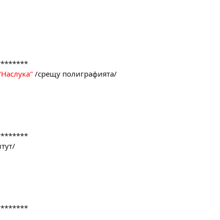
********
"Наслука"
/срещу полиграфията/
********
тут/
********