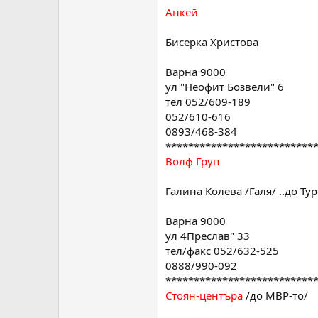
Анкей
Варна 9000
ул " Св. Климент" 16
тел 052/608-341
Бисерка Христова
0885/920-575
0888/505-521
Варна 9000
****************************
ул "Неофит Бозвели" 6
Интерком
/до подлеза на "Шипк
тел 052/609-189
052/610-616
Варна 9000
ул "Шипка" 16
0893/468-384
тел/факс 052/620-627
**************************
0898/756-727
Волф Груп
****************************
Дракон
Галина Колева /Галя/ ..до Ту
Варна 9000
ул "Ал. Константинов" 10
Варна 9000
тел 052/601-538
ул 4Преслав" 33
0887/573-028
тел/факс 052/632-525
****************************
0888/990-092
Фаер ойл
/до затвора/
**************************
Стоян-центъра
/до МВР-то/
Варна 9000
кв. Младост