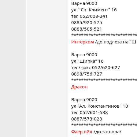
бул "Хр. Смирненски" 27
Варна 9000
тел 052/748-289
ул " Св. Климент" 16
факс 052/500-375
тел 052/608-341
****************************
0885/920-575
Елтекс,Ловно-рибарски маг. "На
0888/505-521
Варна 9000
**************************
бул "Хр. Ботев" 4 В
Интерком
/до подлеза на "Ш
тел 052/621-310
0899/918-492
Варна 9000
****************************
ул "Шипка" 16
Дияна
/до медицински институт
тел/факс 052/620-627
Варна 9000
0898/756-727
ул "Цар Асен" 48
**************************
тел 052/604-525
Дракон
тел/факс 052/610-273
****************************
Варна 9000
ул "Ал. Константинов" 10
/сещам се за още четири малки 
Колхозен пазар,и четвъртото е
тел 052/601-538
0887/573-028
**************************
Фаер ойл
/до затвора/