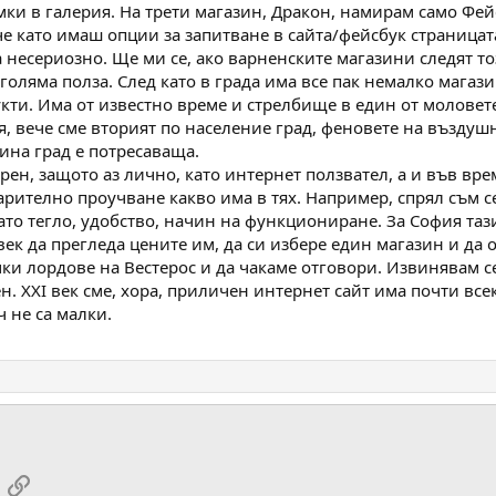
мки в галерия. На трети магазин, Дракон, намирам само Фейс
е като имаш опции за запитване в сайта/фейсбук страницата 
 несериозно. Ще ми се, ако варненските магазини следят тоз
голяма полза. След като в града има все пак немалко магази
кти. Има от известно време и стрелбище в един от моловете
 вече сме вторият по население град, феновете на въздушн
ина град е потресаваща.
ен, защото аз лично, като интернет ползвател, а и във вре
рително проучване какво има в тях. Например, спрял съм се
като тегло, удобство, начин на функциониране. За София та
век да прегледа цените им, да си избере един магазин и да 
ки лордове на Вестерос и да чакаме отговори. Извинявам с
ен. XXI век сме, хора, приличен интернет сайт има почти все
 не са малки.
App
mail
Вмъкни URL връзка