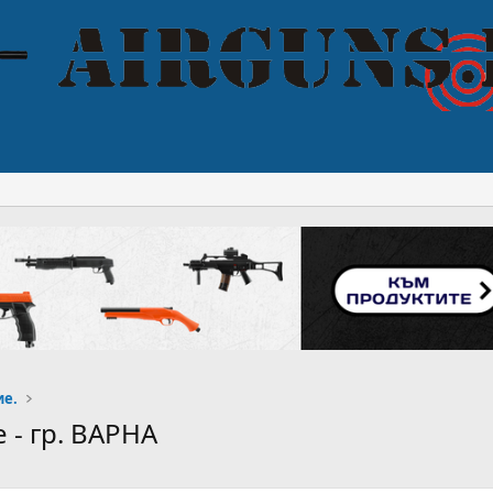
ие.
- гр. ВАРНА