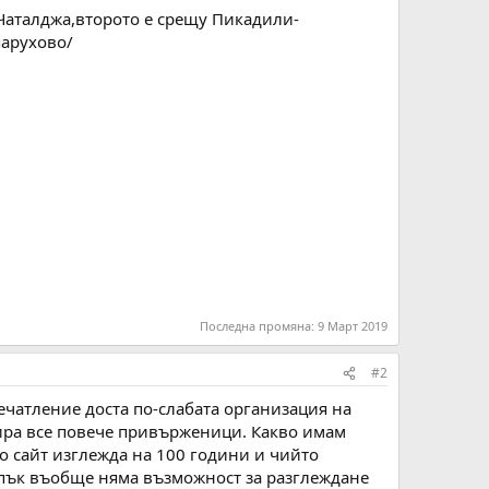
 Чаталджа,второто е срещу Пикадили-
парухово/
Последна промяна:
9 Март 2019
#2
печатление доста по-слабата организация на
бира все повече привърженици. Какво имам
о сайт изглежда на 100 години и чийто
 пък въобще няма възможност за разглеждане