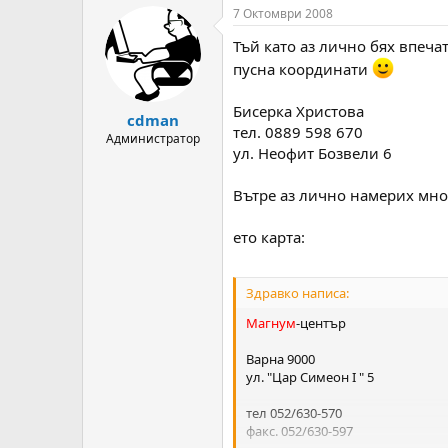
т
ч
7 Октомври 2008
о
а
Тъй като аз лично бях впеч
р
л
н
н
пусна координати
а
а
т
Д
Бисерка Христова
cdman
е
а
тел. 0889 598 670
м
т
Администратор
ул. Неофит Бозвели 6
а
а
т
а
Вътре аз лично намерих мно
ето карта:
Здравко написа:
Магнум
-център
Варна 9000
ул. "Цар Симеон I " 5
тел 052/630-570
факс. 052/630-597