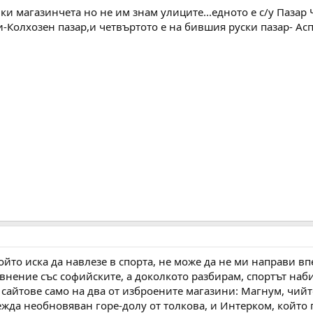
ки магазинчета но не им знам улиците...едното е с/у Пазар
и-Колхозен пазар,и четвъртото е на бившия руски пазар- Ас
ойто иска да навлезе в спорта, не може да не ми направи в
авнение със софийските, а доколкото разбирам, спортът на
сайтове само на два от изброените магазини: Магнум, чийт
ежда необновяван горе-долу от толкова, и Интерком, който