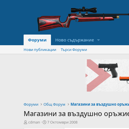
Форуми
Ново съдържание
Нови публикации
Търси Форуми
Форуми
Общ Форум
Магазини за въздушно оръж
Магазини за въздушно оръжие 
А
Н
cdman
7 Октомври 2008
в
а