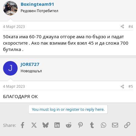
Boxingteam91
Редовен Потребител
4 Март 2023
#4
50ката има 60-70 джаула отгоре ама по-бързо и падат
скоростите . Ако пак взимам бих взел 45 и да сложа 700
бутилка .
JORE727
J
Новодошъл
4 Март 2023
#5
БЛАГОДАРЯ ОК
You must log in or register to reply here.
Facebook
X
Bluesky
LinkedIn
Reddit
Pinterest
Tumblr
WhatsApp
Email
Вм
Share: