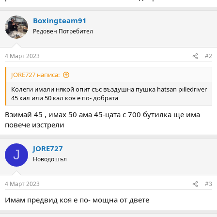
а
а
т
а
Boxingteam91
Редовен Потребител
4 Март 2023
#2
JORE727 написа:
Колеги имали някой опит със въздушна пушка hatsan pilledriver
45 кал или 50 кал коя е по- добрата
Взимай 45 , имах 50 ама 45-цата с 700 бутилка ще има
повече изстрели
JORE727
J
Новодошъл
4 Март 2023
#3
Имам предвид коя е по- мощна от двете