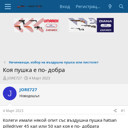
Вход
Регистрация
Начинаещи, избор на въздушна пушка или пистолет
Коя пушка е по- добра
А
Н
JORE727
4 Март 2023
в
а
т
ч
JORE727
J
о
а
Новодошъл
р
л
н
н
а
а
4 Март 2023
#1
т
Д
е
а
Колеги имали някой опит със въздушна пушка hatsan
м
т
pilledriver 45 кал или 50 кал коя е по- добрата