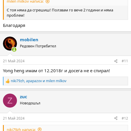
milen milkov написа:
С тоя няма да сгрешиш! Ползвам го вече 2 години и няма
проблем!
Благодаря
mobilen
Редовен Потребител
21 Май 2024
#11
Yong heng имам от 12.2018г и досега не е спирал!
niki79zh
,
apapazov
и
milen milkov
R
e
a
zuc
c
Z
t
Новодошъл
i
o
n
21 Май 2024
#12
s
:
niki79zh написа: