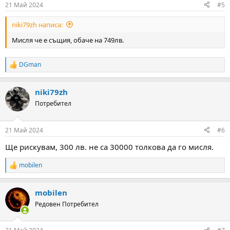
21 Май 2024
#5
niki79zh написа:
Мисля че е същия, обаче на 749лв.
DGman
R
e
a
niki79zh
c
t
Потребител
i
o
n
21 Май 2024
#6
s
:
Ще рискувам, 300 лв. не са 30000 толкова да го мисля.
mobilen
R
e
a
mobilen
c
t
Редовен Потребител
i
o
n