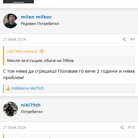
milen milkov
Редовен Потребител
21 Май 2024
#9
niki79zh написа:
Мисля че е същия, обаче на 749лв.
С тоя няма да сгрешиш! Ползвам го вече 2 години и няма
проблем!
mobilen
и
niki79zh
R
e
a
niki79zh
c
t
Потребител
i
o
n
21 Май 2024
#10
s
: