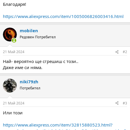
а
а
Благодаря!
т
а
https://www.aliexpress.com/item/1005006826003416.html
mobilen
Редовен Потребител
21 Май 2024
#2
Най- вероятно ще сгрешиш с този..
Даже име си няма.
niki79zh
Потребител
21 Май 2024
#3
Или този
https://www.aliexpress.com/item/32815880523.html?