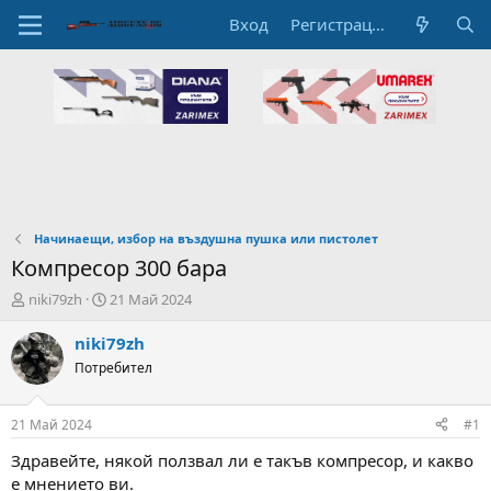
Вход
Регистрация
Начинаещи, избор на въздушна пушка или пистолет
Компресор 300 бара
А
Н
niki79zh
21 Май 2024
в
а
т
ч
niki79zh
о
а
Потребител
р
л
н
н
а
а
21 Май 2024
#1
т
Д
е
а
Здравейте, някой ползвал ли е такъв компресор, и какво
м
т
е мнението ви.