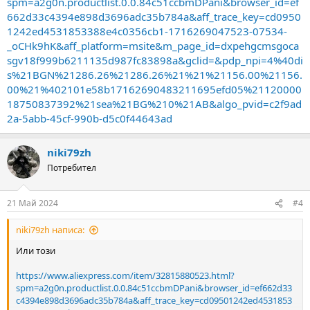
spm=a2g0n.productlist.0.0.84c51ccbmDPani&browser_id=ef
662d33c4394e898d3696adc35b784a&aff_trace_key=cd0950
1242ed4531853388e4c0356cb1-1716269047523-07534-
_oCHk9hK&aff_platform=msite&m_page_id=dxpehgcmsgoca
sgv18f999b6211135d987fc83898a&gclid=&pdp_npi=4%40di
s%21BGN%21286.26%21286.26%21%21%21156.00%21156.
00%21%402101e58b17162690483211695efd05%21120000
18750837392%21sea%21BG%210%21AB&algo_pvid=c2f9ad
2a-5abb-45cf-990b-d5c0f44643ad
niki79zh
Потребител
21 Май 2024
#4
niki79zh написа:
Или този
https://www.aliexpress.com/item/32815880523.html?
spm=a2g0n.productlist.0.0.84c51ccbmDPani&browser_id=ef662d33
c4394e898d3696adc35b784a&aff_trace_key=cd09501242ed4531853