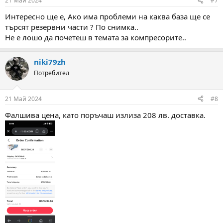
21 Май 2024
#7
s
:
Интересно ще е, Ако има проблеми на каква база ще се
търсят резервни части ? По снимка..
Не е лошо да почетеш в темата за компресорите..
niki79zh
Потребител
21 Май 2024
#8
Фалшива цена, като поръчаш излиза 208 лв. доставка.