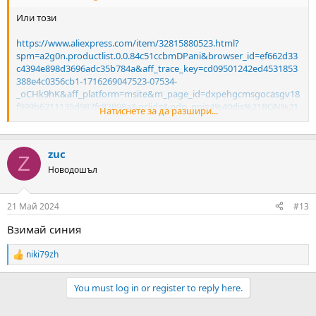
Или този
https://www.aliexpress.com/item/32815880523.html?
spm=a2g0n.productlist.0.0.84c51ccbmDPani&browser_id=ef662d33
c4394e898d3696adc35b784a&aff_trace_key=cd09501242ed4531853
388e4c0356cb1-1716269047523-07534-
_oCHk9hK&aff_platform=msite&m_page_id=dxpehgcmsgocasgv18
f999b6211135d987fc83898a&gclid=&pdp_npi=4%40dis%21BGN%21
Натиснете за да разшири...
286.26%21286.26%21%21%21156.00%21156.00%21%402101e58b17
162690483211695efd05%2112000018750837392%21sea%21BG%210
%21AB&algo_pvid=c2f9ad2a-5abb-45cf-990b-d5c0f44643ad
zuc
Z
Новодошъл
21 Май 2024
#13
Взимай синия
niki79zh
R
e
a
You must log in or register to reply here.
c
t
i