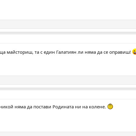
ща майсториш, та с един Галатиян ли няма да се оправиш!
,никой няма да постави Родината ни на колене.