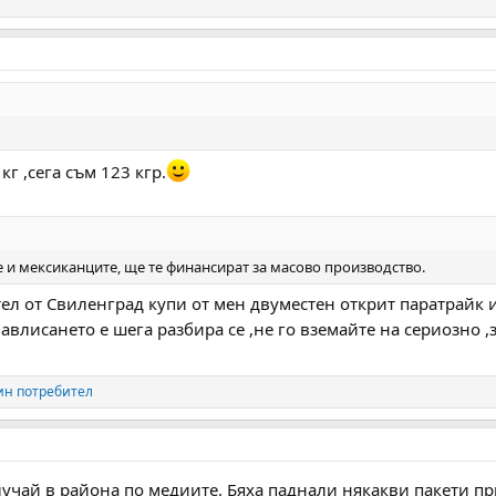
кг ,сега съм 123 кгр.
е и мексиканците, ще те финансират за масово производство.
л от Свиленград купи от мен двуместен открит паратрайк и
навлисането е шега разбира се ,не го вземайте на сериозно ,
ин потребител
лучай в района по медиите. Бяха паднали някакви пакети п