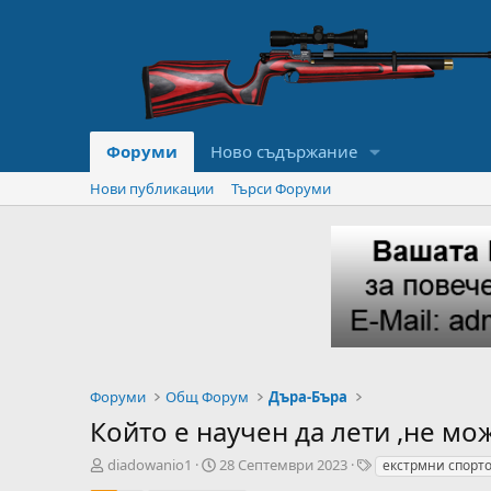
Форуми
Ново съдържание
Нови публикации
Търси Форуми
Форуми
Общ Форум
Дъра-Бъра
Който е научен да лети ,не мож
А
Н
T
diadowanio1
28 Септември 2023
екстрмни спорт
в
а
a