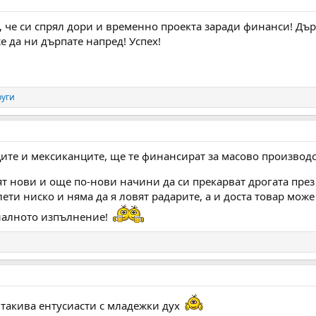
 че си спрял дори и временно проекта заради финанси! Държ
е да ни дърпате напред! Успех!
руги
ците и мексиканците, ще те финансират за масово производс
т нови и още по-нови начини да си прекарват дрогата пре
ети ниско и няма да я ловят радарите, а и доста товар може
налното изпълнение!
 такива ентусиасти с младежки дух