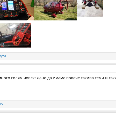
руги
много голям човек! Дано да имаме повече такива теми и так
уги