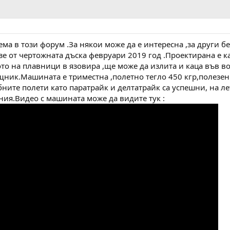
ема в този форум .За някои може да е интересна ,за други б
зе от чертожната дъска февруари 2019 год .Проектирана е 
тото на плавници в язовира ,ще може да излита и каца във во
щник.Машината е триместна ,полетно тегло 450 кгр,полезен
обните полети като паратрайк и делтатрайк са успешни, на 
ия.Видео с машината може да видите тук :