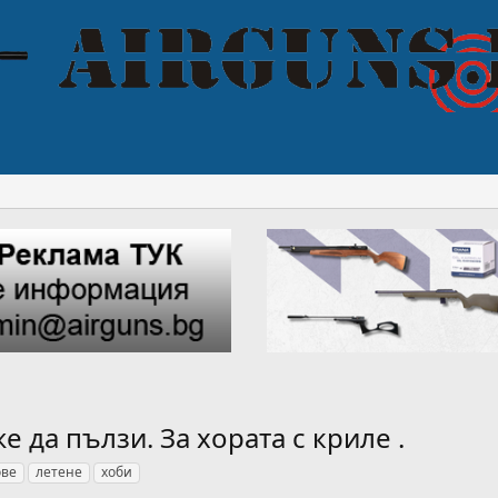
е да пълзи. За хората с криле .
ове
летене
хоби