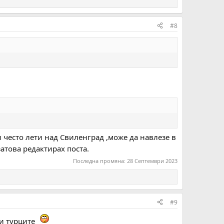
#8
 често лети над Свиленград ,може да навлезе в
затова редактирах поста.
Последна промяна:
28 Септември 2023
#9
ри турците