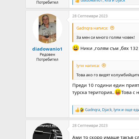
diadowanio1
,
Kifa
и
Djack
R
Потребител
e
a
28 Септември 2023
c
t
i
Gadnqra написа:
o
n
За мен си много голям човек!
s
:
Ники ,голям съм ,бях 132 
diadowanio1
Редовен
Потребител
lynx написа:
Това ако го видят колумбийцит
Преди 10 години един прияте
турска територия..
Това с 
Gadnqra
,
Djack
,
lynx
и още ед
R
e
a
28 Септември 2023
c
t
i
Ами то скоро имаше такъв с