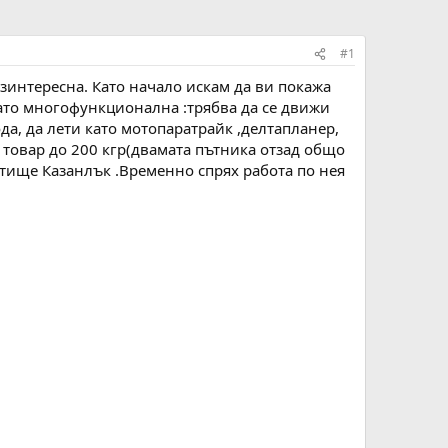
#1
езинтересна. Като начало искам да ви покажа
като многофункционална :трябва да се движи
да, да лети като мотопаратрайк ,делтапланер,
 товар до 200 кгр(двамата пътника отзад общо
летище Казанлък .Временно спрях работа по нея