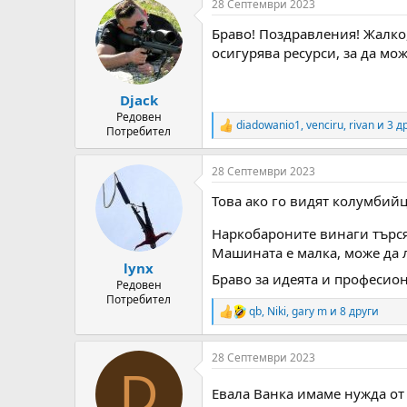
28 Септември 2023
c
t
Браво! Поздравления! Жалко,
i
o
осигурява ресурси, за да мож
n
s
:
Djack
Редовен
diadowanio1
,
venciru
,
rivan
и 3 д
R
Потребител
e
a
28 Септември 2023
c
t
Това ако го видят колумбий
i
o
Наркобароните винаги търся
n
s
Машината е малка, може да л
:
lynx
Браво за идеята и професио
Редовен
Потребител
qb
,
Niki
,
gary m
и 8 други
R
e
a
28 Септември 2023
c
D
t
i
Евала Ванка имаме нужда от
o