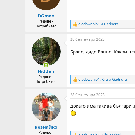
n
s
:
DGman
Редовен
diadowanio1
и
Gadnqra
R
Потребител
e
a
28 Септември 2023
c
t
i
Браво, дядо Ваньо! Какви не
o
n
s
:
Hidden
Редовен
diadowanio1
,
Kifa
и
Gadnqra
R
Потребител
e
a
28 Септември 2023
c
t
Докато има такива българи 
i
o
n
s
:
незнайко
Редовен