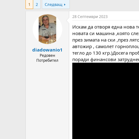
т
ч
g
1
2
Следващ
о
а
s
р
л
28 Септември 2023
н
н
а
а
Искам да отворя една нова т
т
Д
новата си машина ,която сле
е
а
през зимата на ски ,през ля
м
т
автожир , самолет горнопло
а
а
diadowanio1
тегло до 130 кгр.)Досега пр
т
Редовен
поради финансови затруднен
а
Потребител