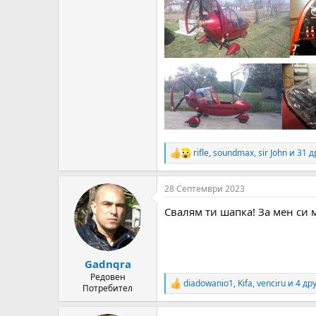
rifle
,
soundmax
,
sir John
и 31 д
R
e
a
28 Септември 2023
c
t
Свалям ти шапка! За мен си 
i
o
n
s
:
Gadnqra
Редовен
diadowanio1
,
Kifa
,
venciru
и 4 др
R
Потребител
e
a