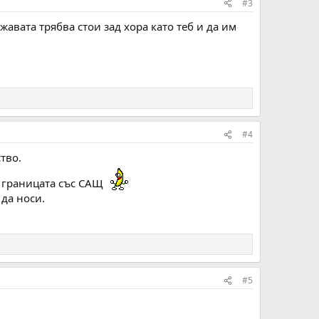
#3
авата трябва стои зад хора като теб и да им
#4
тво.
з границата със САЩ
 да носи.
#5