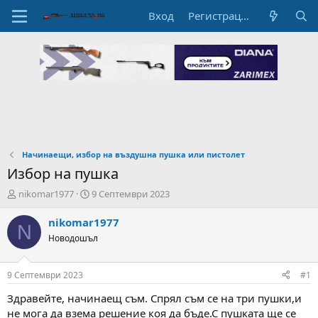
Вход
Регистрация
Начинаещи, избор на въздушна пушка или пистолет
Избор на пушка
А
Н
nikomar1977
9 Септември 2023
в
а
т
ч
nikomar1977
N
о
а
Новодошъл
р
л
н
н
а
а
9 Септември 2023
#1
т
Д
е
а
Здравейте, начинаещ съм. Спрял съм се на три пушки,и
м
т
не мога да взема решение коя да бъде.С пушката ще се