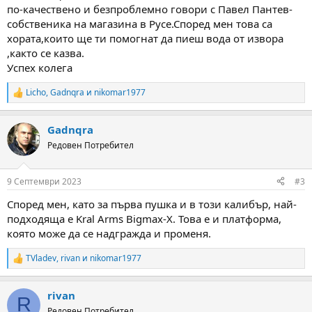
по-качествено и безпроблемно говори с Павел Пантев-
собственика на магазина в Русе.Според мен това са
хората,които ще ти помогнат да пиеш вода от извора
,както се казва.
Успех колега
Licho
,
Gadnqra
и
nikomar1977
R
e
a
Gadnqra
c
t
Редовен Потребител
i
o
n
9 Септември 2023
#3
s
:
Според мен, като за първа пушка и в този калибър, най-
подходяща е Kral Arms Bigmax-X. Това е и платформа,
която може да се надгражда и променя.
TVladev
,
rivan
и
nikomar1977
R
e
a
rivan
c
R
t
Редовен Потребител