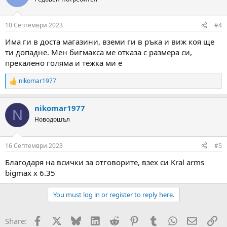
i
o
n
10 Септември 2023
#4
s
:
Има ги в доста магазини, вземи ги в ръка и виж коя ще
ти допадне. Мен бигмакса ме отказа с размера си,
прекалено голяма и тежка ми е
nikomar1977
R
e
a
nikomar1977
c
N
t
Новодошъл
i
o
n
16 Септември 2023
#5
s
:
Благодаря на всички за отговорите, взех си Kral arms
bigmax x 6.35
You must log in or register to reply here.
Facebook
X
Bluesky
LinkedIn
Reddit
Pinterest
Tumblr
WhatsApp
Email
Вм
Share: