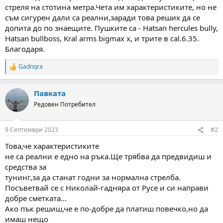
а
а
стреля на стотина метра.Чета им характеристиките, но не
т
съм сигурен дали са реални,заради това реших да се
а
допита до по знаещите. Пушките са - Hatsan hercules bully,
Hatsan bullboss, Kral arms bigmax x, и трите в cal.6.35.
Благодаря.
Gadnqra
R
e
a
Павката
c
t
Редовен Потребител
i
o
n
9 Септември 2023
#2
s
:
Това,че характеристиките
не са реални е едно на ръка.Ще трябва да предвидиш и
средства за
тунинг,за да станат годни за нормална стрелба.
Посъветвай се с Николай-гадняра от Русе и си направи
добре сметката...
Ако пък решиш,че е по-добре да платиш повечко,но да
имаш нещо