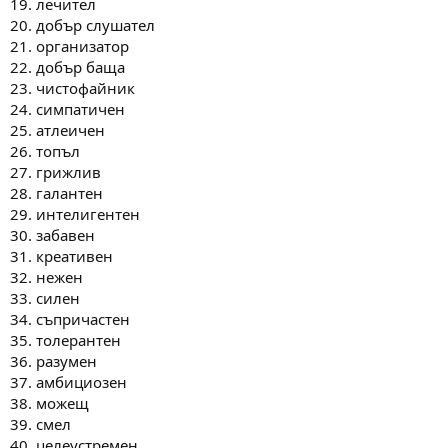
19. лечител
20. добър слушател
21. организатор
22. добър баща
23. чистофайник
24. симпатичен
25. атлеичен
26. топъл
27. грижлив
28. галантен
29. интелигентен
30. забавен
31. креативен
32. нежен
33. силен
34. съпричастен
35. толерантен
36. разумен
37. амбициозен
38. можещ
39. смел
40. целеустремен