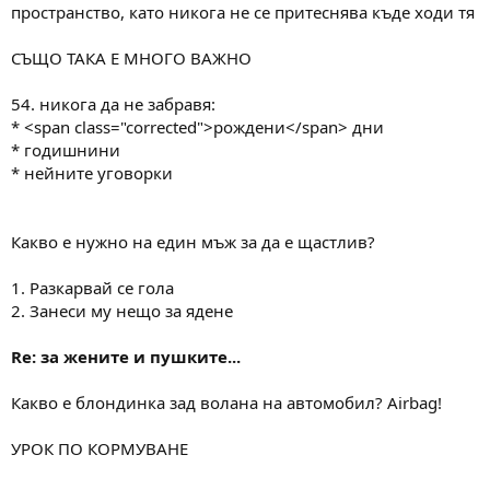
пространство, като никога не се притеснява къде ходи тя
СЪЩО ТАКА Е МНОГО ВАЖНО
54. никога да не забравя:
* <span class="corrected">рождени</span> дни
* годишнини
* нейните уговорки
Какво е нужно на един мъж за да е щастлив?
1. Разкарвай се гола
2. Занеси му нещо за ядене
Re: за жените и пушките...
Какво е блондинка зад волана на автомобил? Airbag!
УРОК ПО КОРМУВАНЕ