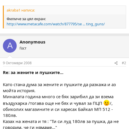
а
а
т
akraba1 написа:
а
Филмче за цял екран:
http://www.metacafe.com/watch/877795/se ... ting_guns/
Anonymous
A
Гост
9 Октомври 2008
#2
Re: за жените и пушките...
Като стана дума за жените и пушките да разкажа и аз
мойта история.
Миналата година много се бях зарибил да зи взема
въздухарка /тогава още не бях и чувал за ПЦП
/,
обиколих магазините и си харесах Байкал МП 512 -
180лв.
Казах на жената и тя : "Ти си луд 180лв за пушка, да не
говорим, че ги нямаме..."