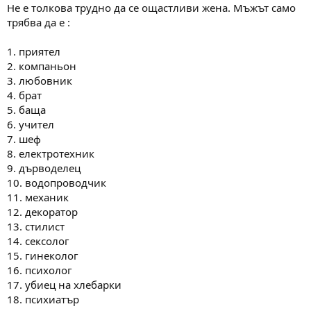
Не е толкова трудно да се ощастливи жена. Мъжът само
трябва да е :
1. приятел
2. компаньон
3. любовник
4. брат
5. баща
6. учител
7. шеф
8. електротехник
9. дърводелец
10. водопроводчик
11. механик
12. декоратор
13. стилист
14. сексолог
15. гинеколог
16. психолог
17. убиец на хлебарки
18. психиатър