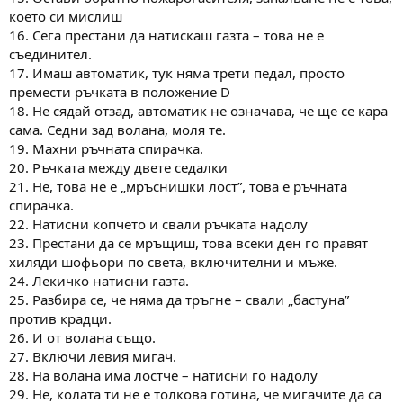
което си мислиш
16. Сега престани да натискаш газта – това не е
съединител.
17. Имаш автоматик, тук няма трети педал, просто
премести ръчката в положение D
18. Не сядай отзад, автоматик не означава, че ще се кара
сама. Седни зад волана, моля те.
19. Махни ръчната спирачка.
20. Ръчката между двете седалки
21. Не, това не е „мръснишки лост”, това е ръчната
спирачка.
22. Натисни копчето и свали ръчката надолу
23. Престани да се мръщиш, това всеки ден го правят
хиляди шофьори по света, включителни и мъже.
24. Лекичко натисни газта.
25. Разбира се, че няма да тръгне – свали „бастуна”
против крадци.
26. И от волана също.
27. Включи левия мигач.
28. На волана има лостче – натисни го надолу
29. Не, колата ти не е толкова готина, че мигачите да са