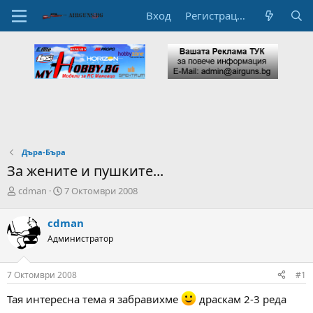
Вход
Регистрация
Дъра-Бъра
За жените и пушките...
А
Н
cdman
7 Октомври 2008
в
а
т
ч
cdman
о
а
Администратор
р
л
н
н
а
а
7 Октомври 2008
#1
т
Д
е
а
Тая интересна тема я забравихме
драскам 2-3 реда
м
т