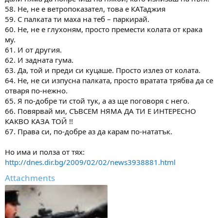
58. Не, не е ветропоказател, това е КАТаджия
59. С палката ти маха на теб – паркирай.
60. Не, не е глухоням, просто премести колата от крака
му.
61. И от другия.
62. И задната гума.
63. Да, той и преди си куцаше. Просто излез от колата.
64. Не, не си изпусна палката, просто вратата трябва да се
отваря по-нежно.
65. Я по-добре ти стой тук, а аз ще поговоря с него.
66. Повярвай ми, СЪВСЕМ НЯМА ДА ТИ Е ИНТЕРЕСНО
КАКВО КАЗА ТОЙ !!
67. Права си, по-добре аз да карам по-нататък.
Но има и полза от тях:
http://dnes.dir.bg/2009/02/02/news3938881.html
Attachments