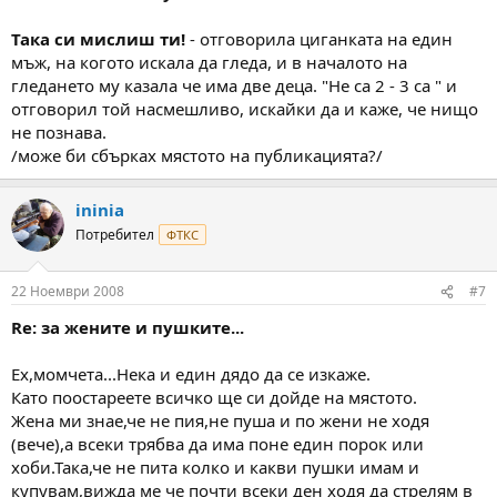
Така си мислиш ти!
- отговорила циганката на един
мъж, на когото искала да гледа, и в началото на
гледането му казала че има две деца. "Не са 2 - 3 са " и
отговорил той насмешливо, искайки да и каже, че нищо
не познава.
/може би сбърках мястото на публикацията?/
ininia
Потребител
ФТКС
22 Ноември 2008
#7
Re: за жените и пушките...
Ех,момчета...Нека и един дядо да се изкаже.
Като поостареете всичко ще си дойде на мястото.
Жена ми знае,че не пия,не пуша и по жени не ходя
(вече),а всеки трябва да има поне един порок или
хоби.Така,че не пита колко и какви пушки имам и
купувам,вижда ме че почти всеки ден ходя да стрелям в