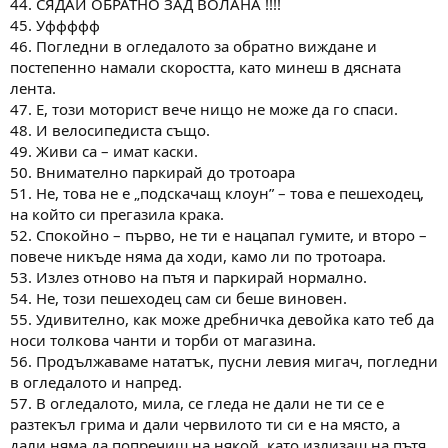
44. СЯДАЙ ОБРАТНО ЗАД ВОЛАНА !!!!
45. Уффффф
46. Погледни в огледалото за обратно виждане и
постепенно намали скоростта, като минеш в дясната
лента.
47. Е, този моторист вече нищо не може да го спаси.
48. И велосипедиста също.
49. Живи са – имат каски.
50. Внимателно паркирай до тротоара
51. Не, това не е „подскачащ клоун” – това е пешеходец,
на който си прегазила крака.
52. Спокойно – първо, не ти е нацапал гумите, и второ –
повече никъде няма да ходи, камо ли по тротоара.
53. Излез отново на пътя и паркирай нормално.
54. Не, този пешеходец сам си беше виновен.
55. Удивително, как може дребничка девойка като теб да
носи толкова чанти и торби от магазина.
56. Продължаваме нататък, пусни левия мигач, погледни
в огледалото и напред.
57. В огледалото, мила, се гледа не дали не ти се е
разтекъл грима и дали червилото ти си е на място, а
дали няма да попречиш на някой, като излизаш на пътя.