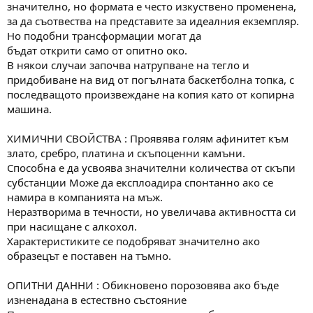
значително, но формата е често изкуствено променена,
за да съотвества на представите за идеалния екземпляр.
Но подобни трансформации могат да
бъдат открити само от опитно око.
В някои случаи започва натрупване на тегло и
придобиване на вид от погълната баскетболна топка, с
последващото произвеждане на копия като от копирна
машина.
ХИМИЧНИ СВОЙСТВА : Проявява голям афинитет към
злато, сребро, платина и скъпоценни камъни.
Способна е да усвоява значителни количества от скъпи
субстанции Може да експлоадира спонтанно ако се
намира в компанията на мъж.
Неразтворима в течности, но увеличава активността си
при насищане с алкохол.
Характеристиките се подобряват значително ако
образецът е поставен на тъмно.
ОПИТНИ ДАННИ : Обикновено порозовява ако бъде
изненадана в естествно състояние