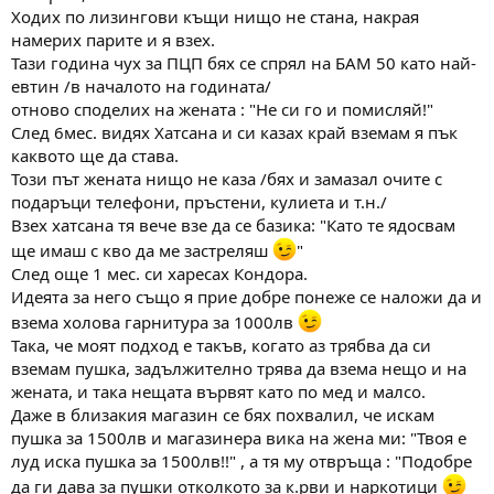
Ходих по лизингови къщи нищо не стана, накрая
намерих парите и я взех.
Тази година чух за ПЦП бях се спрял на БАМ 50 като най-
евтин /в началото на годината/
отново споделих на жената : "Не си го и помисляй!"
След 6мес. видях Хатсана и си казах край вземам я пък
каквото ще да става.
Този път жената нищо не каза /бях и замазал очите с
подаръци телефони, пръстени, кулиета и т.н./
Взех хатсана тя вече взе да се базика: "Като те ядосвам
ще имаш с кво да ме застреляш
"
След още 1 мес. си харесах Кондора.
Идеята за него също я прие добре понеже се наложи да и
взема холова гарнитура за 1000лв
Така, че моят подход е такъв, когато аз трябва да си
вземам пушка, задължително трява да взема нещо и на
жената, и така нещата вървят като по мед и малсо.
Даже в близакия магазин се бях похвалил, че искам
пушка за 1500лв и магазинера вика на жена ми: "Твоя е
луд иска пушка за 1500лв!!" , а тя му отвръща : "Подобре
да ги дава за пушки отколкото за к.рви и наркотици