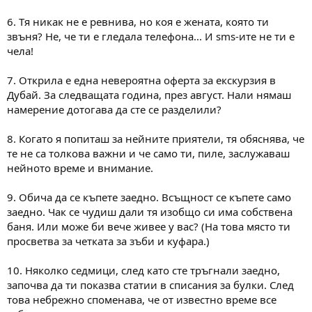
6. Тя никак не е ревнива, но коя е жената, която ти
звъня? Не, че ти е гледала телефона... И sms-ите не ти е
чела!
7. Открила е една невероятна оферта за екскурзия в
Дубай. За следващата година, през август. Нали нямаш
намерение дотогава да сте се разделили?
8. Когато я попиташ за нейните приятели, тя обяснява, че
те не са толкова важни и че само ти, пиле, заслужаваш
нейното време и внимание.
9. Обича да се къпете заедно. Всъщност се къпете само
заедно. Чак се чудиш дали тя изобщо си има собствена
баня. Или може би вече живее у вас? (На това място ти
просветва за четката за зъби и куфара.)
10. Няколко седмици, след като сте тръгнали заедно,
започва да ти показва статии в списания за булки. След
това небрежно споменава, че от известно време все