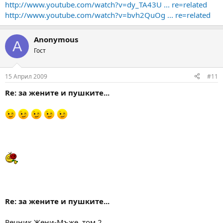
http://www.youtube.com/watch?v=dy_TA43U ... re=related
http://www.youtube.com/watch?v=bvh2QuOg ... re=related
Anonymous
A
Гост
15 Април 2009
#11
Re: за жените и пушките...
Re: за жените и пушките...
Речник Жени-Мъже, том 2