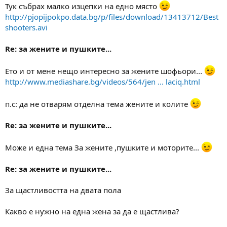
Тук събрах малко изцепки на едно място
http://pjopijpokpo.data.bg/p/files/download/13413712/Best
shooters.avi
Re: за жените и пушките...
Ето и от мене нещо интересно за жените шофьори...
http://www.mediashare.bg/videos/564/jen ... laciq.html
п.с: да не отварям отделна тема жените и колите
Re: за жените и пушките...
Може и една тема За жените ,пушките и моторите...
Re: за жените и пушките...
За щастливостта на двата пола
Какво е нужно на една жена за да е щастлива?