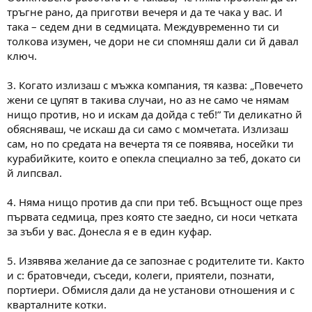
тръгне рано, да приготви вечеря и да те чака у вас. И
така – седем дни в седмицата. Междувременно ти си
толкова изумен, че дори не си спомняш дали си й давал
ключ.
3. Когато излизаш с мъжка компания, тя казва: „Повечето
жени се цупят в такива случаи, но аз не само че нямам
нищо против, но и искам да дойда с теб!” Ти деликатно й
обясняваш, че искаш да си само с момчетата. Излизаш
сам, но по средата на вечерта тя се появява, носейки ти
курабийките, които е опекла специално за теб, докато си
й липсвал.
4. Няма нищо против да спи при теб. Всъщност още през
първата седмица, през която сте заедно, си носи четката
за зъби у вас. Донесла я е в един куфар.
5. Изявява желание да се запознае с родителите ти. Както
и с: братовчеди, съседи, колеги, приятели, познати,
портиери. Обмисля дали да не установи отношения и с
кварталните котки.