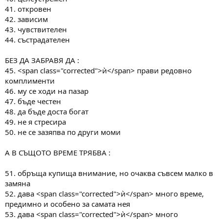
41. откровен
42. зависим
43. чувствителен
44. състрадателен
БЕЗ ДА ЗАБРАВЯ ДА :
45. <span class="corrected">ѝ</span> прави редовно
комплименти
46. му се ходи на пазар
47. бъде честен
48. да бъде доста богат
49. не я стресира
50. не се зазяпва по други моми
А В СЪЩОТО ВРЕМЕ ТРЯБВА :
51. обръща купища внимание, но очаква съвсем малко в
замяна
52. дава <span class="corrected">ѝ</span> много време,
предимно и особено за самата нея
53. дава <span class="corrected">ѝ</span> много