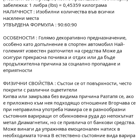
забележка: 1 либра (lbs) = 0,45359 килограма
НАЛИЧНОСТ : Изобилни количества във всички
населени места
УТВЪРДЕНА ФОРМУЛА : 90:60:90
ОСОБЕНОСТИ : Голямо декоративно предназначение,
особено като допълнение в спортен автомобил Най-
големият известен разточител на средства Може да
осигури прекрасна почивка и отдих или да бъде
продължителна причина за социално пропадане и
еприятности
ФИЗИЧНИ СВОЙСТВА : Състои се от повърхности, често
покрити с различни оцветители
Кипва или замръзва без видима причина Разтапя се, ако
е приложено към нея подходящо отношение Вгорчава се
при неправилна употреба Намира се в разнообразни
състояния вариращи от обикновена руда до непокътнат
метал Диамагнетик, но се привлича от банкови средства.
Може винаги да упражнява емоционален натиск в
необходимата точка В естествено състояние вида варира