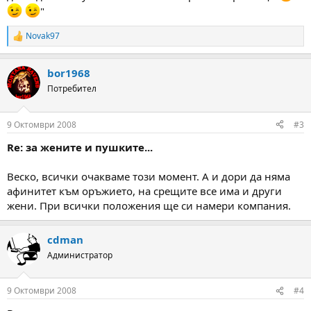
"
Novak97
R
e
a
bor1968
c
t
Потребител
i
o
n
9 Октомври 2008
#3
s
:
Re: за жените и пушките...
Веско, всички очакваме този момент. А и дори да няма
афинитет към оръжието, на срещите все има и други
жени. При всички положения ще си намери компания.
cdman
Администратор
9 Октомври 2008
#4