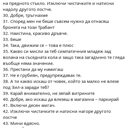
на предното стъкло. Изключи чистачките и натисни
надолу другото лостче.
30. Добре, тръгнахме
31. Според мен не беше съвсем нужно да отнасяш
бронята на този Трабант
32. Наистина, красиво дръвче.
33. Беше
34. Така, движим се – това е плюс
35. Какво си мисли за теб симпатичния младеж зад
волана на съседната кола и защо така загадъчно те гледа
въобще няма значение.
36. Престани да му намигаш
37. Не е грубиян, предупреждавах те.
38. А ти какво искаш от човек, който за малко не влезе
под Зил-а заради теб?
39. Карай внимателно, не зяпай витрините
40. Добре, ако искаш да влезеш в магазина – паркирай
41. Включи десен мигач.
42. Изключи чистачките и натисни нагоре другото
лостче
43. Мини вдясно.