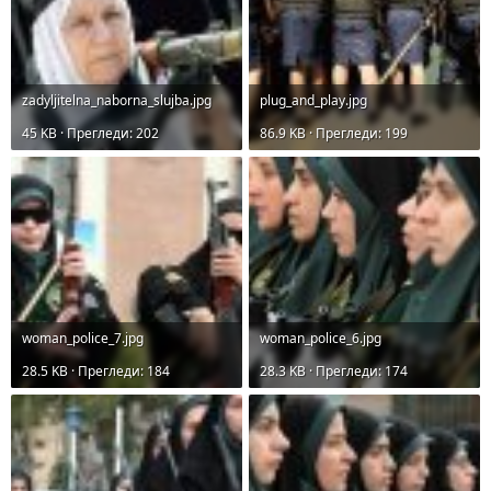
zadyljitelna_naborna_slujba.jpg
plug_and_play.jpg
45 KB · Прегледи: 202
86.9 KB · Прегледи: 199
woman_police_7.jpg
woman_police_6.jpg
28.5 KB · Прегледи: 184
28.3 KB · Прегледи: 174