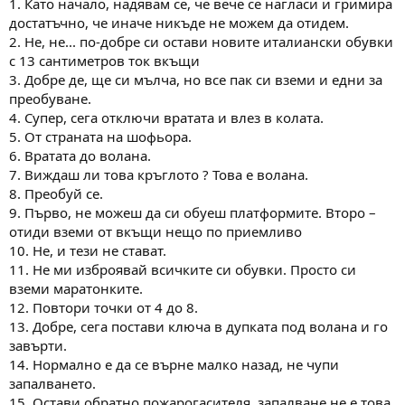
1. Като начало, надявам се, че вече се нагласи и гримира
достатъчно, че иначе никъде не можем да отидем.
2. Не, не... по-добре си остави новите италиански обувки
с 13 сантиметров ток вкъщи
3. Добре де, ще си мълча, но все пак си вземи и едни за
преобуване.
4. Супер, сега отключи вратата и влез в колата.
5. От страната на шофьора.
6. Вратата до волана.
7. Виждаш ли това кръглото ? Това е волана.
8. Преобуй се.
9. Първо, не можеш да си обуеш платформите. Второ –
отиди вземи от вкъщи нещо по приемливо
10. Не, и тези не стават.
11. Не ми изброявай всичките си обувки. Просто си
вземи маратонките.
12. Повтори точки от 4 до 8.
13. Добре, сега постави ключа в дупката под волана и го
завърти.
14. Нормално е да се върне малко назад, не чупи
запалването.
15. Остави обратно пожарогасителя, запалване не е това,