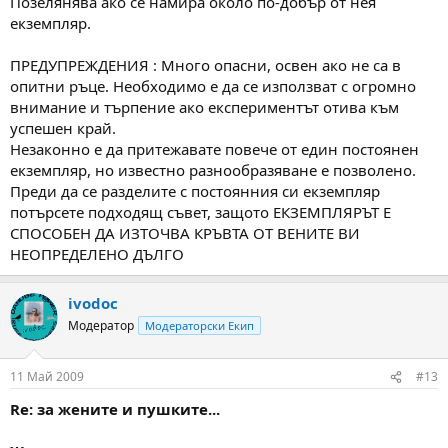
Позелянява ако се намира около по-добър от нея
екземпляр.
ПРЕДУПРЕЖДЕНИЯ : Много опасни, освен ако не са в
опитни ръце. Необходимо е да се използват с огромно
внимание и търпение ако експериментът отива към
успешен край.
Незаконно е да притежавате повече от един постоянен
екземпляр, но известно разнообразяване е позволено.
Преди да се разделите с постоянния си екземпляр
потърсете подходящ съвет, защото ЕКЗЕМПЛЯРЪТ Е
СПОСОБЕН ДА ИЗТОЧВА КРЪВТА ОТ ВЕНИТЕ ВИ
НЕОПРЕДЕЛЕНО ДЪЛГО
ivodoc
Модератор
Модераторски Екип
11 Май 2009
#13
Re: за жените и пушките...