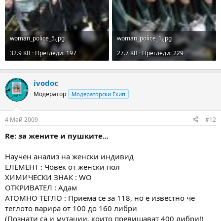
woman_police_5.jpg
woman_police_1.jpg
32.9 KB · Прегледи: 197
27.7 KB · Прегледи: 229
ivodoc
Модератор
Модераторски Екип
4 Май 2009
#12
Re: за жените и пушките...
Научен анализ на женски индивид
ЕЛЕМЕНТ : Човек от женски пол
ХИМИЧЕСКИ ЗНАК : WO
ОТКРИВАТЕЛ : Адам
АТОМНО ТЕГЛО : Приема се за 118, но е известно че
теглото варира от 100 до 160 либри
(Познати са и мутации, които превишават 400 либри!)