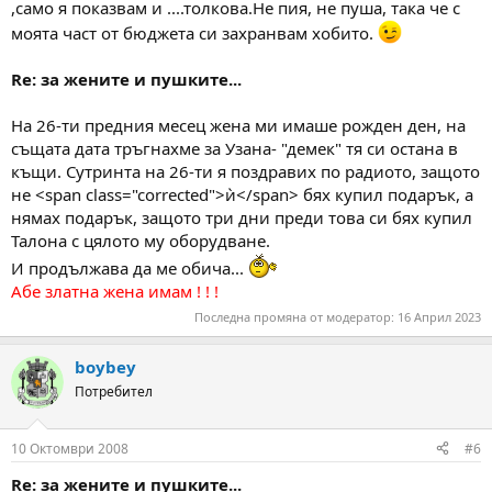
,само я показвам и ....толкова.Не пия, не пуша, така че с
моята част от бюджета си захранвам хобито.
Re: за жените и пушките...
На 26-ти предния месец жена ми имаше рожден ден, на
същата дата тръгнахме за Узана- "демек" тя си остана в
къщи. Сутринта на 26-ти я поздравих по радиото, защото
не <span class="corrected">ѝ</span> бях купил подарък, а
нямах подарък, защото три дни преди това си бях купил
Талона с цялото му оборудване.
И продължава да ме обича...
Абе златна жена имам ! ! !
Последна промяна от модератор:
16 Април 2023
boybey
Потребител
10 Октомври 2008
#6
Re: за жените и пушките...