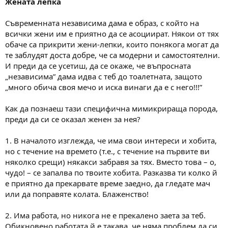
Жената лепка
Съвременната независима дама е образ, с който на
всички жени им е приятно да се асоциират. Някои от тях
обаче са прикрити жени-лепки, които понякога могат да
те заблудят доста добре, че са модерни и самостоятелни.
И преди да се усетиш, да се окаже, че въпросната
„независима” дама идва с теб до тоалетната, защото
„много обича своя мечо и иска винаги да е с него!!!”
Как да познаеш тази специфична мимикрираща порода,
преди да си се оказал женен за нея?
1. В началото изглежда, че има свои интереси и хобита,
но с течение на времето (т.е., с течение на първите ви
няколко срещи) някакси забравя за тях. Вместо това – о,
чудо! – се запалва по твоите хобита. Разказва ти колко й
е приятно да прекарвате време заедно, да гледате мач
или да поправяте колата. Блаженство!
2. Има работа, но никога не е прекалено заета за теб.
Обикновено работата й е такава, че няма проблем да си