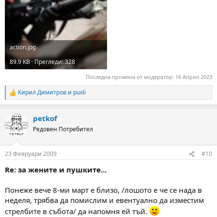
action.jpg
89.9 KB · Прегледи: 328
Последна промяна от модератор:
16 Април 2023
Кирил Димитров
и
puxli
R
e
a
petkof
c
t
Редовен Потребител
i
o
n
23 Февруари 2009
#10
s
:
Re: за жените и пушките...
Понеже вече 8-ми март е близо, /лошото е че се нада в
неделя, трябва да помислим и евентуално да изместим
стрелбите в събота/ да напомня ей тъй.