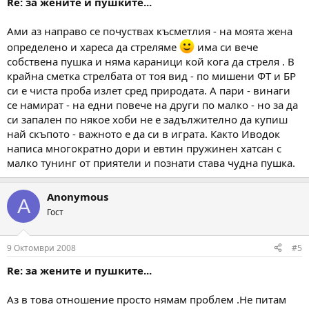
Re: за жените и пушките...
Ами аз направо се почуствах късметлия - на моята жена
определено и хареса да стреляме
има си вече
собствена пушка и няма караници кой кога да стреля . В
крайна сметка стрелбата от тоя вид - по мишени ФТ и БР
си е чиста проба излет сред природата. А пари - винаги
се намират - на едни повече на други по малко - но за да
си запален по някое хоби не е задължително да купиш
най скъпото - важното е да си в играта. Както Иводок
написа многократно дори и евтин пружинен хатсан с
малко тунинг от приятели и познати става чудна пушка.
Anonymous
A
Гост
9 Октомври 2008
#5
Re: за жените и пушките...
Аз в това отношение просто нямам проблем .Не питам