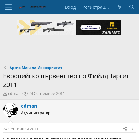
Вход
Регистрация
Архив Минали Мероприятия
Европейско първенство по Фийлд Таргет
2011
А
Н
cdman
24 Септември 2011
в
а
т
ч
cdman
о
а
Администратор
р
л
н
н
а
а
24 Септември 2011
#1
т
Д
е
а
По традиция това състезание се провежда в Weston