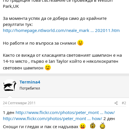
м
т
Park,UK
а
а
т
За момента успях да се добера само до крайните
а
резултати тук:
http://homepage.ntlworld.com/neale_mark ... 202011.htm
Но работя и по въпроса за снимки
Както се вижда от класацията световният шампион е на
14-то място , първо е Ian Taylor който е няколкократен
световен шампион
Termina4
Потребител
24 Септември 2011
#2
1 ден
http://www.flickr.com/photos/peter_mont ... how/
http://www.flickr.com/photos/peter_mont ... how/
2 ден
Снощи ги гледах и пак се надъхвах