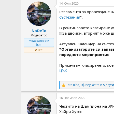
т
ч
14 Юли 2020
о
а
Регламента за провеждане н
р
л
н
н
състезания
".
а
а
т
Д
В рейтинговото класиране у
NaDeTo
е
а
!!!За двойки, вторият може д
м
т
Модератор
а
а
Модераторски
Актуален Календар на състе
т
Екип
а
*
Организаторите си запазв
ФТКС
поредното мероприятие
Прикачвам класирането, кое
ЦЪК
Toto Rino
,
Djubey
,
astra
и 5 други
R
e
a
16 Ноември 2020
c
t
Честито на Шампиона на „Ф
i
o
Хайри Хутев