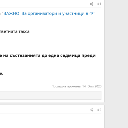
#1
 "
ВАЖНО: За организатори и участници в ФТ
ветната такса.
е на състезанията до една седмица преди
е.
Последна промяна:
14 Юли 2020
#2