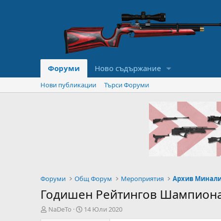
Форуми
Ново съдържание
Нови публикации
Търси Форуми
Форуми
Общ Форум
Мероприятия
Архив Минал
Годишен Рейтингов Шампионат
А
Н
NaDeTo
14 Юли 2020
в
а