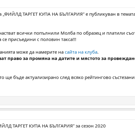
а „ФИЙЛД ТАРГЕТ КУПА НА БЪЛГАРИЯ” е публикуван в темата
частват всички попълнили Молба по образец и платили съот
а се присъедини с половин такса!!!
занията може да намерите на
сайта на клуба
.
ат право за промяна на датите и мястото за провеждан
то ще бъде актуализирано след всяко рейтингово състезани
ИЙЛД ТАРГЕТ КУПА НА БЪЛГАРИЯ” за сезон 2020