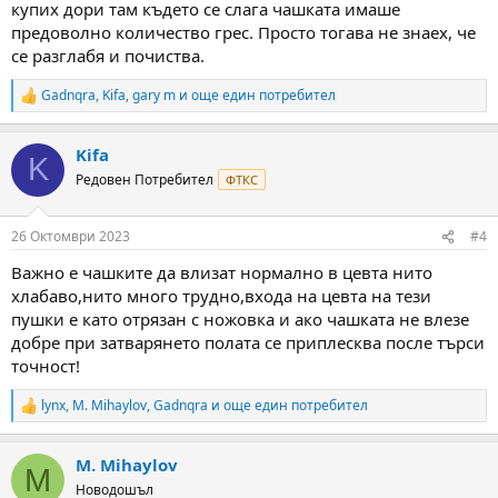
купих дори там където се слага чашката имаше
предоволно количество грес. Просто тогава не знаех, че
се разглабя и почиства.
Gadnqra
,
Kifa
,
gary m
и още един потребител
R
e
a
Kifa
c
K
t
Редовен Потребител
ФТКС
i
o
n
26 Октомври 2023
#4
s
:
Важно е чашките да влизат нормално в цевта нито
хлабаво,нито много трудно,входа на цевта на тези
пушки е като отрязан с ножовка и ако чашката не влезе
добре при затварянето полата се приплесква после търси
точност!
lynx
,
M. Mihaylov
,
Gadnqra
и още един потребител
R
e
a
M. Mihaylov
c
M
t
Новодошъл