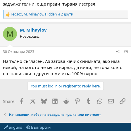
задължителни, още преди първия изстрел.
redsox
,
M. Mihaylov
,
Hidden
и 2 други
R
e
a
M. Mihaylov
c
M
t
Новодошъл
i
o
n
30 Октомври 2023
#9
s
:
Напълно съгласен. Аз затова качих снимката, ако има
някой, на когото не му се вярва, да види, че това което
сте написали в други теми е на 100% вярно.
You must log in or register to reply here.
Facebook
X
Bluesky
LinkedIn
Reddit
Pinterest
Tumblr
WhatsApp
Email
Вм
Share:
Начинаещи, избор на въздушна пушка или пистолет
airguns
Български