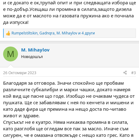
и се докато е ок,трупай опит и при следващата избора ще
е по-добър.Усещаш ли промяна в силата,защото дизела
може да е от маслото на газовата пружина ако е почнала
да изпуска!
Rumpelstiltskin
,
Gadnqra
,
M. Mihaylov
и 4 други
R
e
a
M. Mihaylov
c
M
t
Новодошъл
i
o
n
26 Октомври 2023
#3
s
:
Благодаря за отговора. Значи спокойно ще пробвам
различните субкалибри и марки чашки, докато намеря
кой вид ще пасне що годе. Изобщо не очаквам чудеса от
пушката. Ще се забавлявам с нея по кенчета и мишени и
като даде фира ще премина на нещо доста по-читаво
живот и здраве.
Спусъкът не е куатро. Няма никаква промяна в силата,
като разглобя ще огледам все пак за масло. Иначе съм
сигурен, че е омазана отвсякъде с нещо като грес. Като я