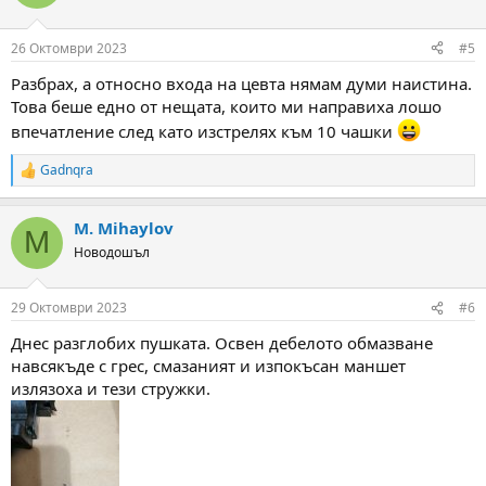
i
o
n
26 Октомври 2023
#5
s
:
Разбрах, а относно входа на цевта нямам думи наистина.
Това беше едно от нещата, които ми направиха лошо
впечатление след като изстрелях към 10 чашки
Gadnqra
R
e
a
M. Mihaylov
c
M
t
Новодошъл
i
o
n
29 Октомври 2023
#6
s
:
Днес разглобих пушката. Освен дебелото обмазване
навсякъде с грес, смазаният и изпокъсан маншет
излязоха и тези стружки.