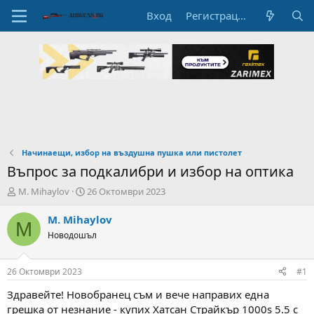
Вход
Регистрация
Начинаещи, избор на въздушна пушка или пистолет
Въпрос за подкалибри и избор на оптика
А
Н
M. Mihaylov
26 Октомври 2023
в
а
т
ч
M. Mihaylov
M
о
а
Новодошъл
р
л
н
н
а
а
26 Октомври 2023
#1
т
Д
е
а
Здравейте! Новобранец съм и вече направих една
м
т
грешка от незнание - купих Хатсан Страйкър 1000s 5.5 с