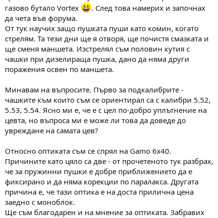
а
а
газово бутало Vortex
. След това намерих и започнах
т
да чета във форума.
а
От тук научих защо пушката пуши като комин, когато
стрелям. Та тези дни ще я отворя, ще почистя смазката и
ще сменя маншета. Изстрелял съм половин кутия с
чашки при дизелираща пушка, дано да няма други
поражения освен по маншета.
Минавам на въпросите. Първо за подкалибрите -
чашките към които съм се ориентирал са с калибри 5.52,
5.53, 5.54. Ясно ми е, че е с цел по-добро уплътнение на
цевта, но въпроса ми е може ли това да доведе до
увреждане на самата цев?
Относно оптиката съм се спрял на Gamo 6x40.
Причините като цяло са две - от прочетеното тук разбрах,
че за пружинни пушки е добре приближението да е
фиксирано и да няма корекции по паралакса. Другата
причина е, че тази оптика е на доста прилична цена
заедно с моноблок.
Ще съм благодарен и на мнение за оптиката. Забравих