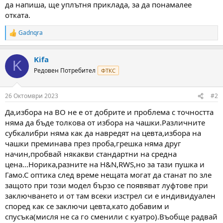
да напиша, ще уплътня приклада, за да понамалее
отката.
Gadnqra
R
e
a
Kifa
c
K
t
Редовен Потребител
ФТКС
i
o
n
26 Октомври 2023
#2
s
:
Да,избора на ВО не е от добрите и проблема с точността
няма да бъде толкова от избора на чашки.Различните
субкалибри няма как да навредят на цевта,избора на
чашки преминава през проба,грешка няма друг
начин,пробвай някакви стандартни на средна
цена...Норика,разните на H&N,RWS,но за тази пушка и
Гамо.С оптика след време нещата могат да станат по зле
защото при този модел бързо се появяват луфтове при
заключването и от там всеки изстрел си е индивидуален
според как се заключи цевта,като добавим и
спусъка(мисля не са го сменили с куатро).Въобще радвай