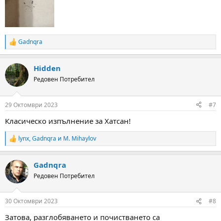
Gadnqra
R
e
a
Hidden
c
t
Редовен Потребител
i
o
n
29 Октомври 2023
#7
s
:
Класическо изпълнение за Хатсан!
lynx
,
Gadnqra
и
M. Mihaylov
R
e
a
Gadnqra
c
t
Редовен Потребител
i
o
n
30 Октомври 2023
#8
s
:
Затова, разглобяването и почистването са