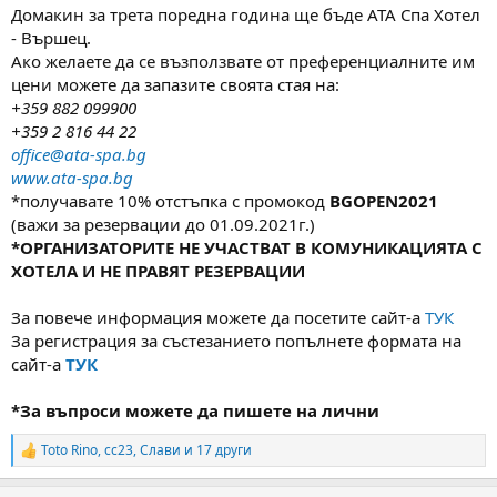
Домакин за трета поредна година ще бъде АТА Спа Хотел
- Вършец.
Ако желаете да се възползвате от преференциалните им
цени можете да запазите своята стая на:
+359 882 099900
+359 2 816 44 22
office@ata-spa.bg
www.ata-spa.bg
*получавате 10% отстъпка с промокод
BGOPEN2021
(важи за резервации до 01.09.2021г.)
*ОРГАНИЗАТОРИТЕ НЕ УЧАСТВАТ В КОМУНИКАЦИЯТА С
ХОТЕЛА И НЕ ПРАВЯТ РЕЗЕРВАЦИИ
За повече информация можете да посетите сайт-а
ТУК
За регистрация за състезанието попълнете формата на
сайт-а
ТУК
*За въпроси можете да пишете на лични
Toto Rino
,
cc23
,
Слави
и 17 други
R
e
a