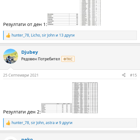
Резултати от ден 1:
hunter_78
,
Licho
,
sir John
и 13 други
R
e
a
Djubey
c
t
Редовен Потребител
ФТКС
i
o
n
25 Септември 2021
#15
s
:
Резултати ден 2:
hunter_78
,
sir John
,
astra
и 9 други
R
e
a
peko
c