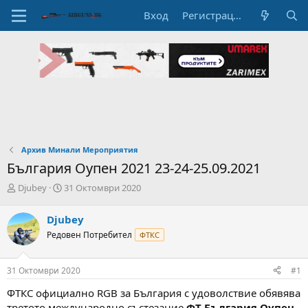
Вход
Регистрация
Архив Минали Мероприятия
България Оупен 2021 23-24-25.09.2021
А
Н
Djubey
31 Октомври 2020
в
а
т
ч
Djubey
о
а
Редовен Потребител
ФТКС
р
л
н
н
а
а
31 Октомври 2020
#1
т
Д
е
а
ФТКС официално RGB за България с удоволствие обявява
м
т
третото международно състезание
ФТ България Оупен