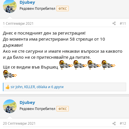
Djubey
c
t
Редовен Потребител
ФТКС
i
o
n
1 Септември 2021
#11
s
:
Днес е последният ден за регистрация!
До момента има регистрирани 58 стрелци от 10
държави!
Ако не сте сигурни и имате някакви въпроси за каквото
и да било не се притеснявайте да питате.
Ще се видим във Вършец
sir John
,
KILLER
,
oblaka
и 6 други
R
e
a
Djubey
c
t
Редовен Потребител
ФТКС
i
o
n
20 Септември 2021
#12
s