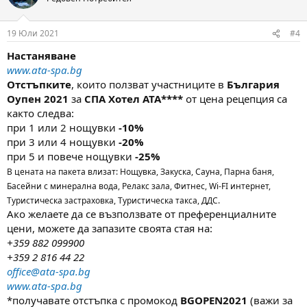
i
o
n
19 Юли 2021
#4
s
:
Настаняване
www.ata-spa.bg
Отстъпките
, които ползват участниците в
България
Оупен 2021
за
СПА Хотел АТА****
от цена рецепция са
както следва:
при 1 или 2 нощувки
-10%
при 3 или 4 нощувки
-20%
при 5 и повече нощувки
-25%
В цената на пакета влизат: Нощувка, Закуска, Сауна, Парна баня,
Басейни с минерална вода, Релакс зала, Фитнес, Wi-FI интернет,
Туристическа застраховка, Туристическа такса, ДДС.
Ако желаете да се възползвате от преференциалните
цени, можете да запазите своята стая на:
+359 882 099900
+359 2 816 44 22
office@ata-spa.bg
www.ata-spa.bg
*получавате отстъпка с промокод
BGOPEN2021
(важи за