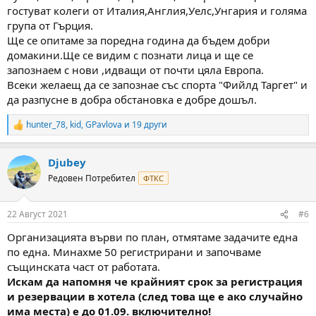
гостуват колеги от Италия,Англия,Уелс,Унгария и голяма
група от Гърция.
Ще се опитаме за поредна година да бъдем добри
домакини.Ще се видим с познати лица и ще се
запознаем с нови ,идващи от почти цяла Европа.
Всеки желаещ да се запознае със спорта "Фийлд Таргет" и
да разпусне в добра обстановка е добре дошъл.
hunter_78
,
kid
,
GPavlova
и 19 други
R
e
a
Djubey
c
t
Редовен Потребител
ФТКС
i
o
n
22 Август 2021
#6
s
:
Организацията върви по план, отмятаме задачите една
по една. Минахме 50 регистрирани и започваме
същинската част от работата.
Искам да напомня че крайният срок за регистрация
и резервации в хотела (след това ще е ако случайно
има места) е до 01.09. включително!