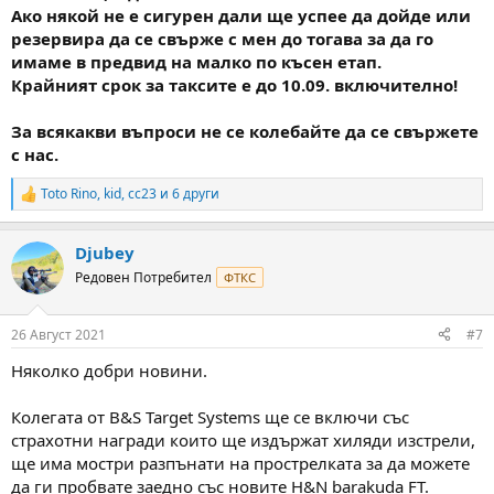
Ако някой не е сигурен дали ще успее да дойде или
резервира да се свърже с мен до тогава за да го
имаме в предвид на малко по късен етап.
Крайният срок за таксите е до 10.09. включително!
За всякакви въпроси не се колебайте да се свържете
с нас.
Toto Rino
,
kid
,
cc23
и 6 други
R
e
a
Djubey
c
t
Редовен Потребител
ФТКС
i
o
n
26 Август 2021
#7
s
:
Няколко добри новини.
Колегата от B&S Target Systems ще се включи със
страхотни награди които ще издържат хиляди изстрели,
ще има мостри разпънати на прострелката за да можете
да ги пробвате заедно със новите H&N barakuda FT.