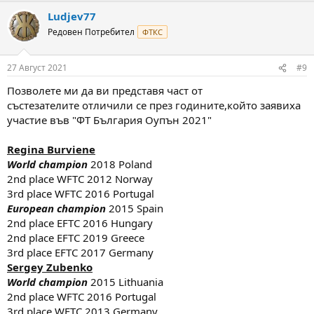
a
Ludjev77
c
t
Редовен Потребител
ФТКС
i
o
n
27 Август 2021
#9
s
:
Позволете ми да ви представя част от
състезателите отличили се през годините,който заявиха
участие във "ФТ България Оупън 2021"
Regina Burviene
World champion
2018 Poland
2nd place WFTC 2012 Norway
3rd place WFTC 2016 Portugal
European champion
2015 Spain
2nd place EFTC 2016 Hungary
2nd place EFTC 2019 Greece
3rd place EFTC 2017 Germany
Sergey Zubenko
World champion
2015 Lithuania
2nd place WFTC 2016 Portugal
3rd place WFTC 2013 Germany