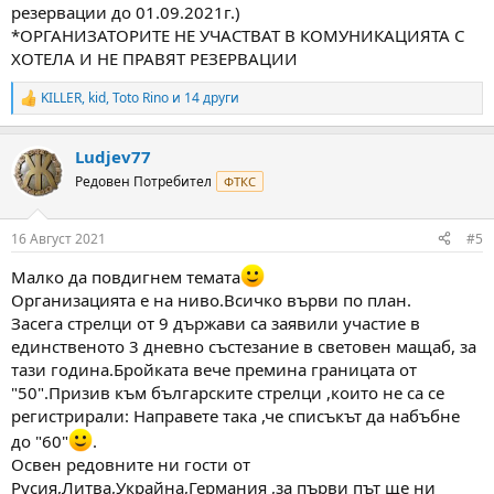
резервации до 01.09.2021г.)
*ОРГАНИЗАТОРИТЕ НЕ УЧАСТВАТ В КОМУНИКАЦИЯТА С
ХОТЕЛА И НЕ ПРАВЯТ РЕЗЕРВАЦИИ
KILLER
,
kid
,
Toto Rino
и 14 други
R
e
a
Ludjev77
c
t
Редовен Потребител
ФТКС
i
o
n
16 Август 2021
#5
s
:
Малко да повдигнем темата
Организацията е на ниво.Всичко върви по план.
Засега стрелци от 9 държави са заявили участие в
единственото 3 дневно състезание в световен мащаб, за
тази година.Бройката вече премина границата от
"50".Призив към българските стрелци ,които не са се
регистрирали: Направете така ,че списъкът да набъбне
до "60"
.
Освен редовните ни гости от
Русия,Литва,Украйна,Германия ,за първи път ще ни