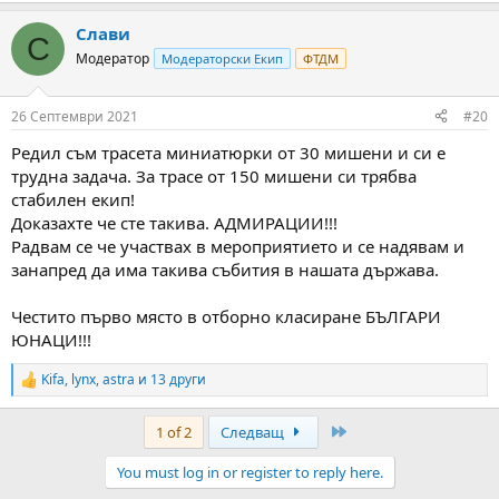
a
Слави
c
С
t
Модератор
Модераторски Екип
ФТДМ
i
o
n
26 Септември 2021
#20
s
:
Редил съм трасета миниатюрки от 30 мишени и си е
трудна задача. За трасе от 150 мишени си трябва
стабилен екип!
Доказахте че сте такива. АДМИРАЦИИ!!!
Радвам се че участвах в мероприятието и се надявам и
занапред да има такива събития в нашата държава.
Честито първо място в отборно класиране БЪЛГАРИ
ЮНАЦИ!!!
Kifa
,
lynx
,
astra
и 13 други
R
e
a
Last
1 of 2
Следващ
c
t
You must log in or register to reply here.
i
o