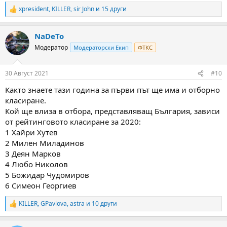
xpresident
,
KILLER
,
sir John
и 15 други
R
e
a
NaDeTo
c
t
Модератор
Модераторски Екип
ФТКС
i
o
n
30 Август 2021
#10
s
:
Както знаете тази година за първи път ще има и отборно
класиране.
Кой ще влиза в отбора, представляващ България, зависи
от рейтинговотo класиране за 2020:
1 Хайри Хутев
2 Милен Миладинов
3 Деян Марков
4 Любо Николов
5 Божидар Чудомиров
6 Симеон Георгиев
KILLER
,
GPavlova
,
astra
и 10 други
R
e
a