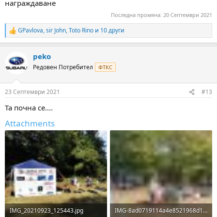
награждаване
Последна промяна:
20 Септември 2021
GPavlova
,
sir John
,
Toto Rino
и 10 други
R
e
a
peko
c
t
Редовен Потребител
ФТКС
i
o
n
23 Септември 2021
#13
s
:
Та почна се....
Attachments
IMG_20210923_125443.jpg
IMG-8ad0719114a4e8521968d1d20169db72-V.jpg