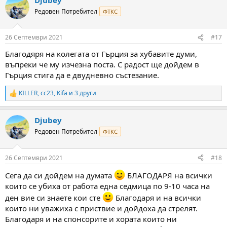
c
t
Редовен Потребител
ФТКС
i
o
n
26 Септември 2021
#17
s
:
Благодяря на колегата от Гърция за хубавите думи,
въпреки че му изчезна поста. С радост ще дойдем в
Гърция стига да е двудневно състезание.
KILLER
,
cc23
,
Kifa
и 3 други
R
e
a
Djubey
c
t
Редовен Потребител
ФТКС
i
o
n
26 Септември 2021
#18
s
:
Сега да си дойдем на думата
БЛАГОДАРЯ на всички
които се убиха от работа една седмица по 9-10 часа на
ден вие си знаете кои сте
Благодаря и на всички
които ни уважиха с приствие и дойдоха да стрелят.
Благодаря и на спонсорите и хората които ни