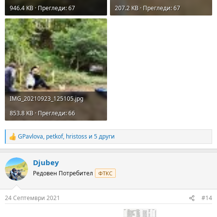
946.4 KB · Прегледи: 67
207.2 KB · Прегледи: 67
IMG_20210923_125105.jpg
853.8 KB · Прегледи: 66
GPavlova
,
petkof
,
hristoss
и 5 други
R
e
a
Djubey
c
t
Редовен Потребител
ФТКС
i
o
n
24 Септември 2021
#14
s
: