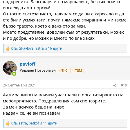
подкрепиха. Благодаря и на маршалите, без тях всичко
изглежда аматьорски!
Относно състезанието, надявам се да ви е харесало и да
сте били усмихнати, почти нямахме спирания и минахме
бързо трасето, което е важното за мен.
Моето представяне: доволен съм от резултата си, можех
и по добре, но можех и много по зле хахах
Kifa
,
GPavlova
,
astra
и 16 други
R
e
a
pavloff
c
t
Редовен Потребител
ФТКС
ФТДМ
i
o
n
26 Септември 2021
#19
s
:
Адмирации към всички участвали в организирането на
мероприятието. Поздравления към спонсорите.
За мен всичко беше на ниво.
Радвам се, че ви познавам
Kifa
,
astra
,
petkof
и 11 други
R
e