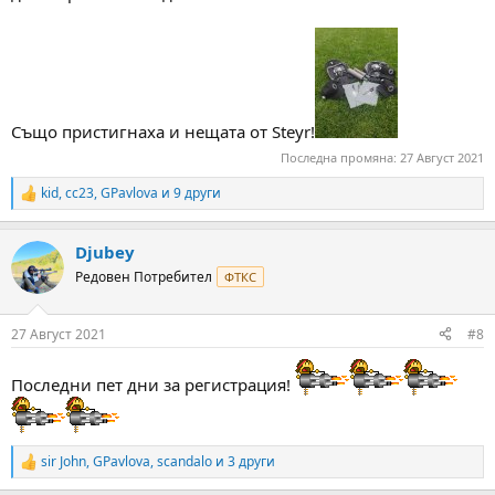
Също пристигнаха и нещата от Steyr!
Последна промяна:
27 Август 2021
kid
,
cc23
,
GPavlova
и 9 други
R
e
a
Djubey
c
t
Редовен Потребител
ФТКС
i
o
n
27 Август 2021
#8
s
:
Последни пет дни за регистрация!
sir John
,
GPavlova
,
scandalo
и 3 други
R
e