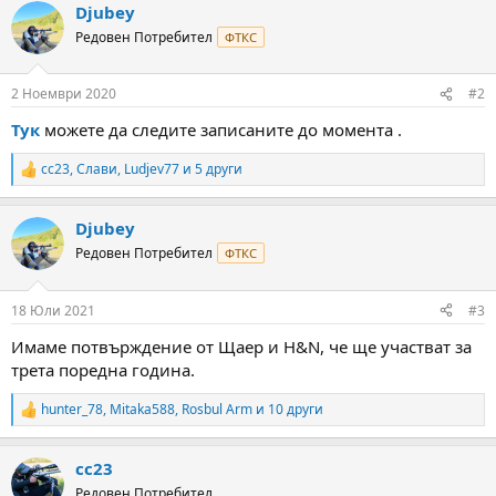
Djubey
c
t
Редовен Потребител
ФТКС
i
o
n
2 Ноември 2020
#2
s
:
Тук
можете да следите записаните до момента .
cc23
,
Слави
,
Ludjev77
и 5 други
R
e
a
Djubey
c
t
Редовен Потребител
ФТКС
i
o
n
18 Юли 2021
#3
s
:
Имаме потвърждение от Щаер и H&N, че ще участват за
трета поредна година.
hunter_78
,
Mitaka588
,
Rosbul Arm
и 10 други
R
e
a
cc23
c
t
Редовен Потребител