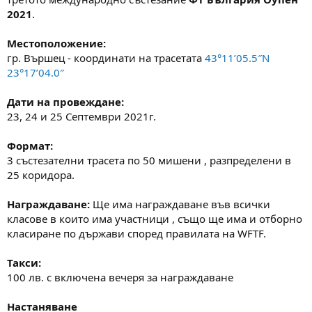
а
а
2021
.
т
а
Местоположение:
гр. Вършец - координати на трасетата
43°11’05.5″N
23°17’04.0″
Дати на провеждане:
23, 24 и 25 Септември 2021г.
Формат:
3 състезателни трасета по 50 мишени , разпределени в
25 коридора.
Награждаване:
Ще има награждаване във всички
класове в които има участници , също ще има и отборно
класиране по държави според правилата на WFTF.
Такси:
100 лв. с включена вечеря за награждаване
Настаняване