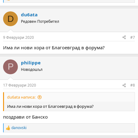
R
e
a
du6ata
c
D
t
Редовен Потребител
i
o
n
9 Февруари 2020
#7
s
:
Има ли нови хора от Благоевград в форума?
philippe
P
Новодошъл
17 Февруари 2020
#8
du6ata написа:
Има ли нови хора от Благоевград в форума?
поздрави от Банско
danovski
R
e