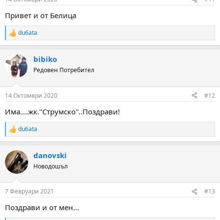
Привет и от Белица
du6ata
R
e
a
bibiko
c
t
Редовен Потребител
i
o
n
14 Октомври 2020
#12
s
:
Има....жк.''Струмско''..Поздрави!
du6ata
R
e
a
danovski
c
t
Новодошъл
i
o
n
7 Февруари 2021
#13
s
:
Поздрави и от мен...