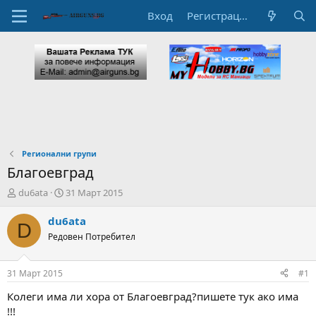
Вход
Регистрация
Регионални групи
Благоевград
А
Н
du6ata
31 Март 2015
в
а
т
ч
du6ata
D
о
а
Редовен Потребител
р
л
н
н
а
а
31 Март 2015
#1
т
Д
е
а
Колеги има ли хора от Благоевград?пишете тук ако има
м
т
!!!