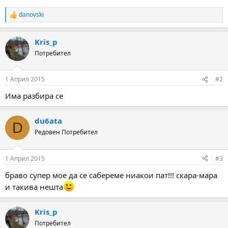
а
а
т
danovski
R
а
e
a
Kris_p
c
t
Потребител
i
o
n
1 Април 2015
#2
s
:
Има разбира се
du6ata
D
Редовен Потребител
1 Април 2015
#3
браво супер мое да се сабереме ниакои пат!!! скара-мара
и такива нешта
Kris_p
Потребител