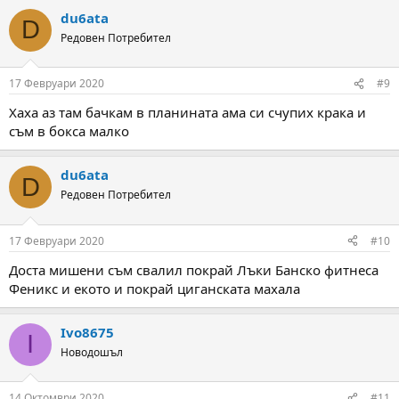
a
du6ata
c
D
t
Редовен Потребител
i
o
n
17 Февруари 2020
#9
s
:
Хаха аз там бачкам в планината ама си счупих крака и
съм в бокса малко
du6ata
D
Редовен Потребител
17 Февруари 2020
#10
Доста мишени съм свалил покрай Лъки Банско фитнеса
Феникс и екото и покрай циганската махала
Ivo8675
I
Новодошъл
14 Октомври 2020
#11