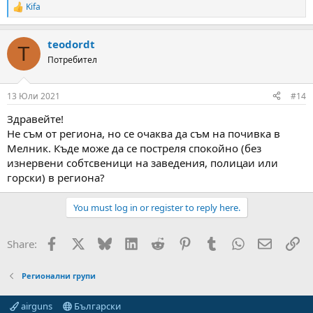
Kifa
R
e
a
teodordt
c
T
t
Потребител
i
o
n
13 Юли 2021
#14
s
:
Здравейте!
Не съм от региона, но се очаква да съм на почивка в
Мелник. Къде може да се постреля спокойно (без
изнервени собтсвеници на заведения, полицаи или
горски) в региона?
You must log in or register to reply here.
Facebook
X
Bluesky
LinkedIn
Reddit
Pinterest
Tumblr
WhatsApp
Email
Вм
Share:
Регионални групи
airguns
Български