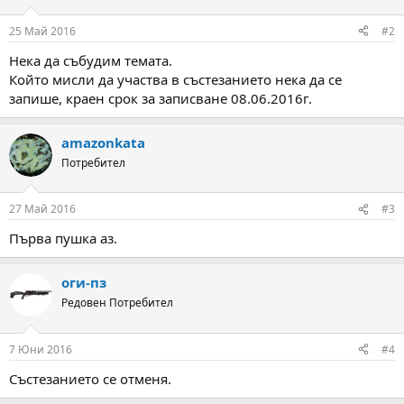
o
n
25 Май 2016
#2
s
:
Нека да събудим темата.
Който мисли да участва в състезанието нека да се
запише, краен срок за записване 08.06.2016г.
amazonkata
Потребител
27 Май 2016
#3
Първа пушка аз.
оги-пз
Редовен Потребител
7 Юни 2016
#4
Състезанието се отменя.