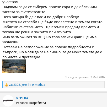
участвам.
Надявам се да се съберем повече хора и да облекчим
таксата за състезателите.
Нека вятъра бъде с вас и по-добрия победи.
Мястото на стрелби ще бъде оповестено в темата когато
наближи състезанието. Ще вземем предвид времето и
тогава ще решим закрито или открито.
Има възможност за BBQ но това зависи дали ще има
желаещи.
Оставам на разположение за повече подробности и
въпроси, но моля да са на лично, за да може темата да е
по чиста и прегледна.
Последна промяна:
7 Май 2016
vas2308
,
joro_ihr
и
methaa
R
e
a
оги-пз
c
t
Редовен Потребител
i