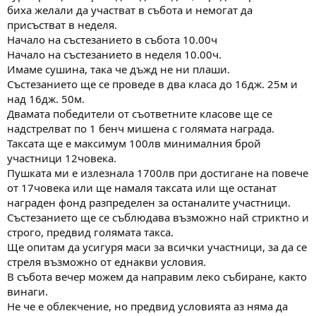
а
а
биха желали да участват в събота и немогат да
т
присъстват в неделя.
а
Начало на състезанието в събота 10.00ч
Начало на състезанието в неделя 10.00ч.
Имаме сушина, така че дъжд не ни плаши.
Състезанието ще се проведе в два класа до 16дж. 25м и
над 16дж. 50м.
Двамата победители от съответните класове ще се
надстрелват по 1 бенч мишена с голямата награда.
Таксата ще е максимум 100лв минималния брой
участници 12човека.
Пушката ми е излезнала 1700лв при достигане на повече
от 17човека или ще намаля таксата или ще останат
награден фонд разпределен за останалите участници.
Състезанието ще се съблюдава възможно най стриктно и
строго, предвид голямата такса.
Ще опитам да усигуря маси за всички участници, за да се
стреля възможно от еднакви условия.
В събота вечер можем да направим леко събиране, както
винаги.
Не че е облекчение, но предвид условията аз няма да