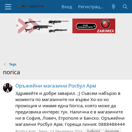
Вход
Регистрация
Tags
norica
Оръжейни магазини Росбул Арм
Здравейте и добре заварил. ;) Съвсем набързо в
момента по магазините ни върви Хо-хо-хо
промоция и имаме една Norica, която може да
предизвика интерес тук. Налична е в магазините
ни в София, Ловеч, Етрополе и Банско. Оръжейни
магазини Росбул Арм. Гореща линия: 0888488444
Rosbul Arm
Тема
13 Декември 2016
ballistol
daystate