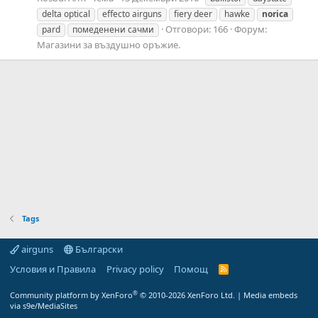
delta optical
effecto airguns
fiery deer
hawke
norica
Отговори: 166
Форум:
pard
помеденени сачми
Магазини за въздушно оръжие.
Tags
airguns
Български
Условия и Правила
Privacy policy
Помощ
R
S
S
®
Community platform by XenForo
© 2010-2026 XenForo Ltd.
|
Media embeds
via s9e/MediaSites