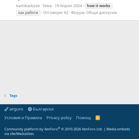
kamikadzzze
Тема
19 Април 2024
how
it
works
Отговори: 62
Форум:
Общи дискусии
как работи
Tags
airguns
Български
Условия и Правила
Privacy policy
Помощ
R
S
S
®
Community platform by XenForo
© 2010-2026 XenForo Ltd.
|
Media embeds
via s9e/MediaSites