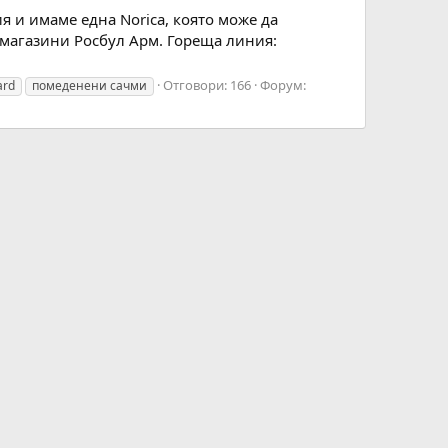
я и имаме една Norica, която може да
 магазини Росбул Арм. Гореща линия:
Отговори: 166
Форум:
ard
помеденени сачми