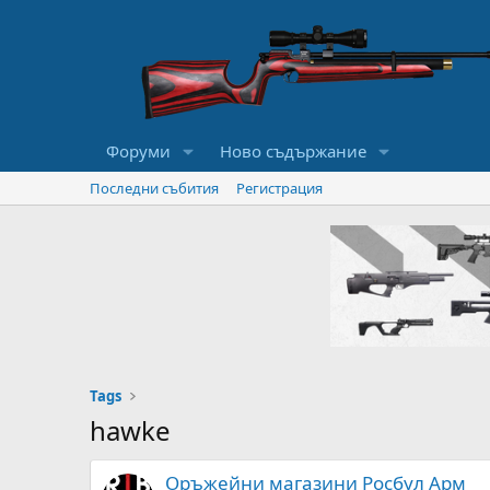
Форуми
Ново съдържание
Последни събития
Регистрация
Tags
hawke
Оръжейни магазини Росбул Арм