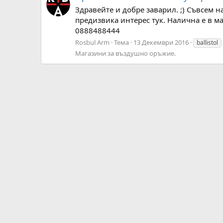
Здравейте и добре заварил. ;) Съвсем 
предизвика интерес тук. Налична е в м
0888488444
Rosbul Arm
Тема
13 Декември 2016
ballistol
Магазини за въздушно оръжие.