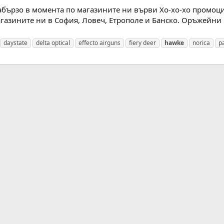
набързо в момента по магазините ни върви Хо-хо-хо промоци
агазините ни в София, Ловеч, Етрополе и Банско. Оръжейни
daystate
delta optical
effecto airguns
fiery deer
hawke
norica
p