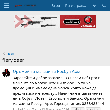
Вход
Регистрация
Tags
fiery deer
Оръжейни магазини Росбул Арм
Здравейте и добре заварил. ;) Съвсем набързо в
момента по магазините ни върви Хо-хо-хо
промоция и имаме една Norica, която може да
предизвика интерес тук. Налична е в магазините
ни в София, Ловеч, Етрополе и Банско. Оръжейни
магазини Росбул Арм. Гореща линия: 0888488444
Rosbul Arm
Тема
13 Декември 2016
ballistol
daystate