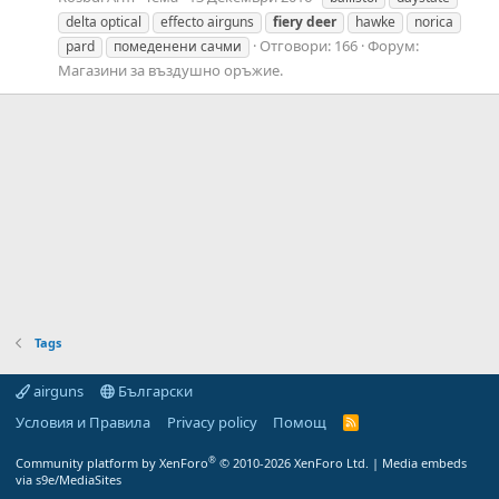
delta optical
effecto airguns
fiery
deer
hawke
norica
Отговори: 166
Форум:
pard
помеденени сачми
Магазини за въздушно оръжие.
Tags
airguns
Български
Условия и Правила
Privacy policy
Помощ
R
S
S
®
Community platform by XenForo
© 2010-2026 XenForo Ltd.
|
Media embeds
via s9e/MediaSites