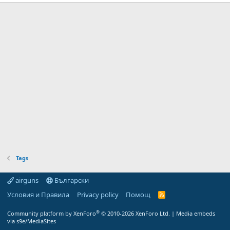
Tags
airguns
Български
Условия и Правила
Privacy policy
Помощ
R
S
S
®
Community platform by XenForo
© 2010-2026 XenForo Ltd.
|
Media embeds
via s9e/MediaSites