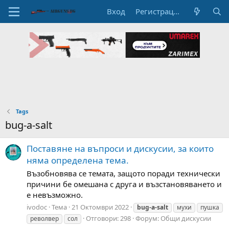
Вход
Регистрация
Tags
bug-a-salt
Поставяне на въпроси и дискусии, за които
няма определена тема.
Възобновява се темата, защото поради технически
причини бе омешана с друга и възстановяването и
е невъзможно.
ivodoc
Тема
21 Октомври 2022
bug-a-salt
мухи
пушка
Отговори: 298
Форум:
Общи дискусии
револвер
сол