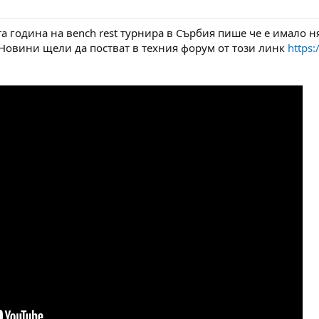
а година на вench rest турнира в Сърбия пише че е имало н
 Новини щели да постват в техния форум от този линк
https: