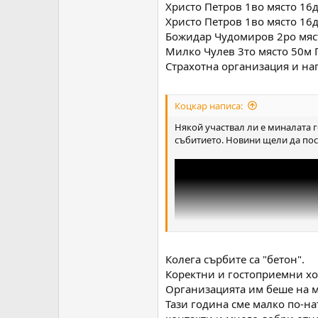
Христо Петров 1во място 16
Христо Петров 1во място 16
Божидар Чудомиров 2ро мяс
Милко Чулев 3то място 50м 
Страхотна организация и наг
Коцкар написа:
Някой участвал ли е миналата г
събитието. Новини щели да пос
Колега сърбите са "бетон".
Коректни и гостоприемни хо
Организацията им беше на м
Тази година сме малко по-на