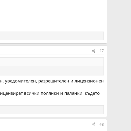
#7
ен, уведомителен, разрешителен и лицензионен
лицензират всички полянки и паланки, където
#8