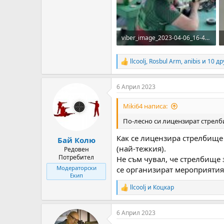
viber_image_2023-04-06_16-49-32-344.jpg
517.5 KB · Прегледи: 68
llcoolj
,
Rosbul Arm
,
anibis
и 10 др
R
e
a
6 Април 2023
c
t
i
Miki64 написа:
o
n
По-лесно си лицензират стрелб
s
:
Как се лицензира стрелбище
Бай Колю
(най-тежкия).
Редовен
Потребител
Не съм чувал, че стрелбище
Модераторски
се организират мероприятия 
Екип
llcoolj
и
Коцкар
R
e
a
6 Април 2023
c
t