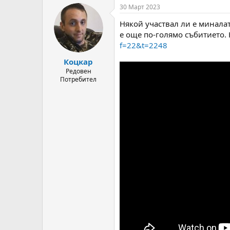
т
ч
30 Март 2023
о
а
Някой участвал ли е миналат
р
л
н
н
е още по-голямо събитието.
а
а
f=22&t=2248
т
Д
Коцкар
е
а
м
т
Редовен
Потребител
а
а
т
а