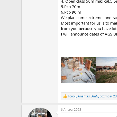
4. Open class 50m max cal.5
5.Pcp 70m
6.Pcp 90 m
We plan some extreme long range
Most important for us is to mak
from you because you have lots
I will announce dates of AGS BR
llcoolj
,
Anahtas.DmN
,
cozmo
и 23
R
e
a
6 Април 2023
c
t