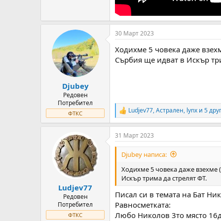
30 Март 2023
Ходихме 5 човека даже взехм
Сърбия ще идват в Искър три
Djubey
Редовен
Потребител
Ludjev77
,
Астрален
,
lynx
и 5 дру
R
ФТКС
e
a
31 Март 2023
c
t
i
Djubey написа:
o
n
Ходихме 5 човека даже взехме (
s
Искър трима да стрелят ФТ.
:
Ludjev77
Писал си в темата на Бат Ни
Редовен
Равносметката:
Потребител
Любо Николов 3то място 16
ФТКС