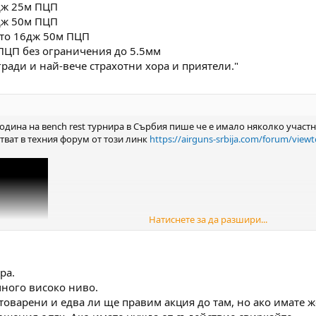
дж 25м ПЦП
дж 50м ПЦП
то 16дж 50м ПЦП
ПЦП без ограничения до 5.5мм
ради и най-вече страхотни хора и приятели."
одина на вench rest турнира в Сърбия пише че е имало няколко участ
тват в техния форум от този линк
https://airguns-srbija.com/forum/view
Натиснете за да разшири...
ра.
ного високо ниво.
товарени и едва ли ще правим акция до там, но ако имате ж