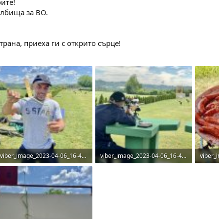
ите!
елбища за ВО.
трана, приеха ги с открито сърце!
viber_image_2023-04-06_16-49-31-346.jpg
viber_image_2023-04-06_16-49-31-748.jpg
446.8 KB · Прегледи: 76
535.8 KB · Прегледи: 71
569.8 