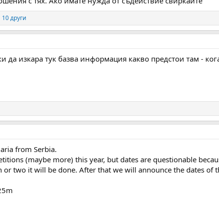
шения с тях. Ако имате нужда от съдействие свиркайте
 10 други
и да изкара тук базва информация какво предстои там - кога,
garia from Serbia.
tions (maybe more) this year, but dates are questionable becau
or two it will be done. After that we will announce the dates of 
 25m