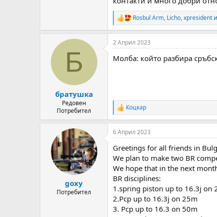
контакти и много добри отно
Rosbul Arm
,
Licho
,
xpresident
и
R
e
a
2 Април 2023
c
Б
t
Молба: който разбира сръбск
i
o
n
s
:
братушка
Редовен
Коцкар
R
Потребител
e
a
6 Април 2023
c
t
Greetings for all friends in Bul
i
o
We plan to make two BR competi
n
We hope that in the next month 
s
BR disciplines:
:
goxy
1.spring piston up to 16.3j on
Потребител
2.Pcp up to 16.3j on 25m
3. Pcp up to 16.3 on 50m