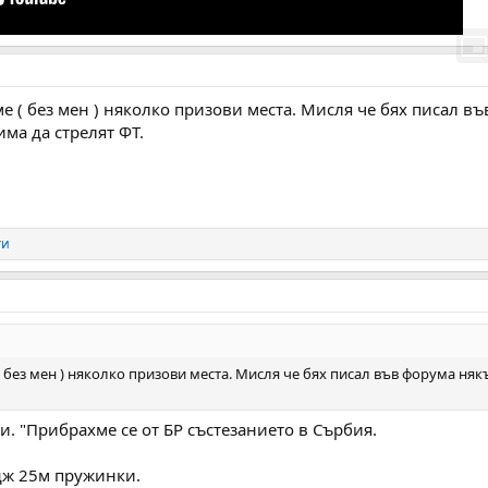
е ( без мен ) няколко призови места. Мисля че бях писал в
ма да стрелят ФТ.
ги
 без мен ) няколко призови места. Мисля че бях писал във форума няк
ки. "Прибрахме се от БР състезанието в Сърбия.
дж 25м пружинки.