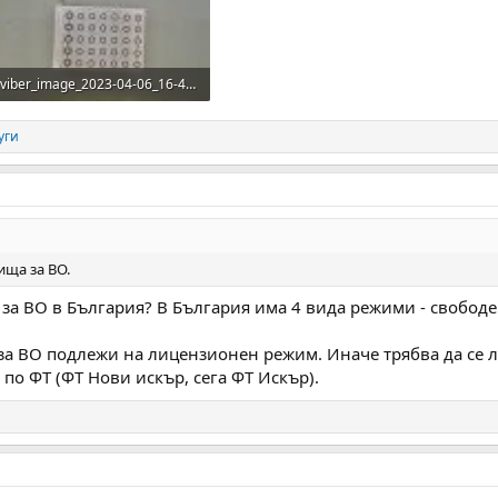
viber_image_2023-04-06_16-49-31-151.jpg
392.2 KB · Прегледи: 71
уги
ища за ВО.
 за ВО в България? В България има 4 вида режими - свобод
 за ВО подлежи на лицензионен режим. Иначе трябва да се 
по ФТ (ФТ Нови искър, сега ФТ Искър).