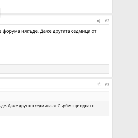
#2
ъв форума някъде. Даже другата седмица от
#3
ъде. Даже другата седмица от Сърбия ще идват в