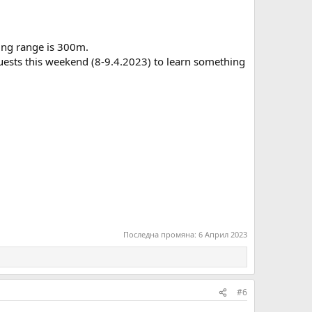
ting range is 300m.
guests this weekend (8-9.4.2023) to learn something
Последна промяна:
6 Април 2023
#6