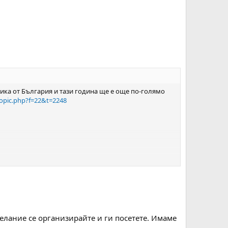
ника от България и тази година ще е още по-голямо
topic.php?f=22&t=2248
елание се организирайте и ги посетете. Имаме