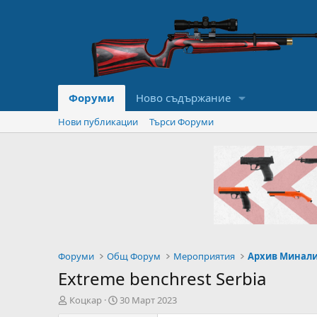
Форуми
Ново съдържание
Нови публикации
Търси Форуми
Форуми
Общ Форум
Мероприятия
Архив Минал
Extreme benchrest Serbia
А
Н
Коцкар
30 Март 2023
в
а