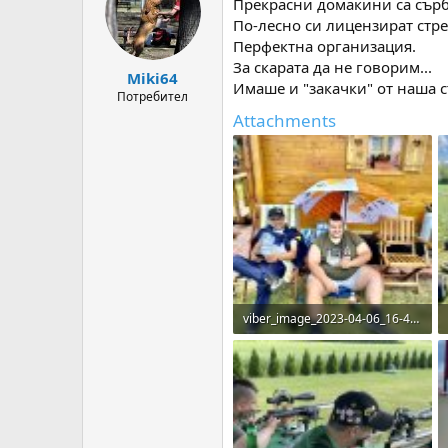
Прекрасни домакини са сърб
i
o
По-лесно си лицензират стр
n
Перфектна организация.
s
За скарата да не говорим...
:
Miki64
Имаше и "закачки" от наша с
Потребител
Attachments
viber_image_2023-04-06_16-49-31-550.jpg
551.7 KB · Прегледи: 76