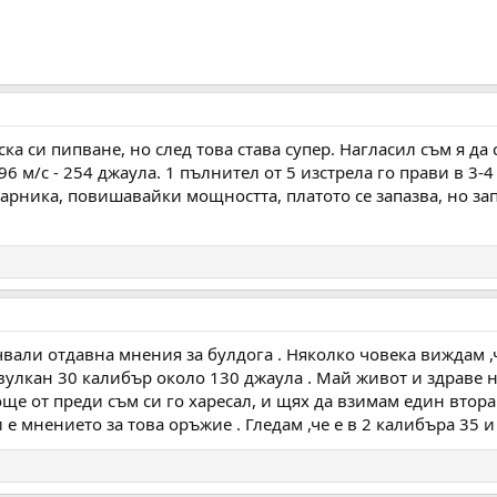
ка си пипване, но след това става супер. Нагласил съм я да с
96 м/с - 254 джаула. 1 пълнител от 5 изстрела го прави в 3-4
арника, повишавайки мощността, платото се запазва, но зап
ачвали отдавна мнения за булдога . Няколко човека виждам ,
 вулкан 30 калибър около 130 джаула . Май живот и здраве н
ще от преди съм си го харесал, и щях да взимам един втора 
 е мнението за това оръжие . Гледам ,че е в 2 калибъра 35 и