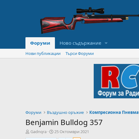
Форуми
Ново съдържание
Нови публикации
Търси Форуми
Форуми
Въздушно оръжие
Компресионна Пневма
Benjamin Bulldog 357
А
Н
Gadnqra
25 Октомври 2021
в
а