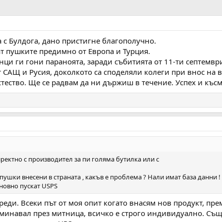
 с Булдога, дано пристигне благополучно.
ат пушките предимно от Европа и Турция.
ци ги гони параноята, заради събитията от 11-ти септемвр
т САЩ и Русия, доколкото са споделяли колеги при внос на 
ество. Ще се радвам да ни държиш в течение. Успех и късм
ректно с производител за пи голяма бутилка или с
пушки внесени в страната , какъв е проблема ? Нали имат база данни !
новно пускат USPS
реди. Всеки път от моя опит когато внасям нов продукт, пр
 минавал през митница, всичко е строго индивидуално. Същ