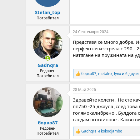
n
s
:
Stefan_top
Потребител
24 Септември 2024
Представя се много добре. Ис
перфектни изстрела с 290 - 2
натягане на пружината на уд
Gadnqra
Редовен
борко87
,
metalex
,
lynx
и 6 други
R
Потребител
e
a
28 Май 2026
c
t
Здравейте колеги . Не сте к
i
o
пп750 -25 джаула ,след това
n
голямокалибрено . Булдога о
s
гледам по клипове . Какво ви
:
борко87
Редовен
Gadnqra
и
kokodjambo
R
Потребител
e