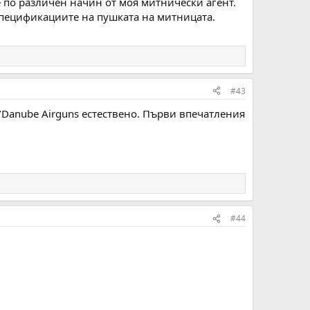
е по различен начин от моя митнически агент.
спецификациите на пушката на митницата.
#43
n/Danube Airguns естествено. Първи впечатления
#44