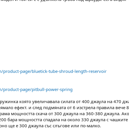
m/product-page/bluetick-tube-shroud-length-reservoir
m/product-page/pitbull-power-spring
пружинка която увеличавала силата от 400 джаула на 470 джа
ямало ефект. и след подмяната от 6 изстрела правила вече 8
рама мощността скача от 300 джаула на 360-380 джаула. Ако 
200 бара мощността спадала на около 330 джаула с чашките 
урно ще е 300 джаула със слъгове или по-малко.