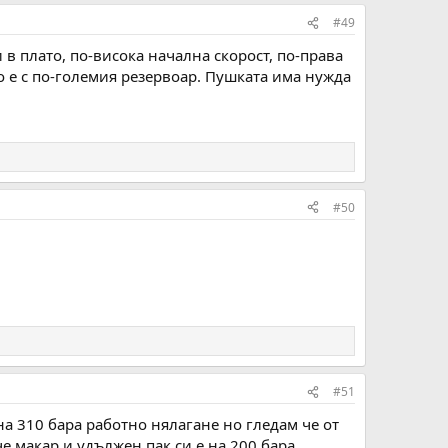
#49
в плато, по-висока начална скорост, по-права
о е с по-големия резервоар. Пушката има нужда
#50
#51
на 310 бара работно нялагане но гледам че от
е макар и удължен пак си е на 200 бара.