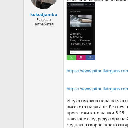
n
s
:
kokodjambo
Редовен
Потребител
https://www.pitbullairguns.co
https://www.pitbullairguns.co
И тука някаква нова по-яка 
високото налягане. Без нея н
проектили като чашки 5.25 г
налягане след редуктора на 
с еднаква скорост което сиг