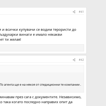
#41
и и всички купувачи се водим терористи до
въздухарки винаги е имало някакви
ет ти желая!
#42
 То агента ще е на някоя от спедиционни те компании .
еминавам през сага с документите. Независимо,
о така когато последно направих опит да