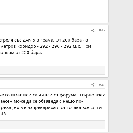
#47
треля със ZAN 5,8 грама. От 200 бара - 8
 метров коридор - 292 - 296 - 292 м/с. При
очвам от 220 бара.
#48
че го имат или са имали от форума . Първо взех
аесен може да се обзаведа с нещо по-
ръка ,но ме изпревариха и от тогава все си ги
 45.