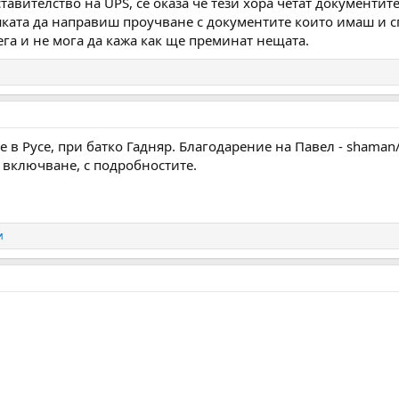
тавителство на UPS, се оказа че тези хора четат документит
шката да направиш проучване с документите които имаш и 
ега и не мога да кажа как ще преминат нещата.
 е в Русе, при батко Гадняр. Благодарение на Павел - shama
а включване, с подробностите.
и