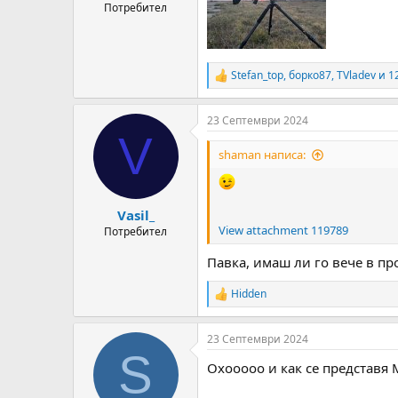
Потребител
Stefan_top
,
борко87
,
TVladev
и 1
R
e
a
23 Септември 2024
c
V
t
i
shaman написа:
o
n
s
:
Vasil_
View attachment 119789
Потребител
Павка, имаш ли го вече в п
Hidden
R
e
a
23 Септември 2024
c
S
t
Охооооо и как се представя 
i
o