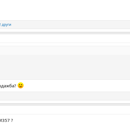
2 други
родажба?
М357 ?