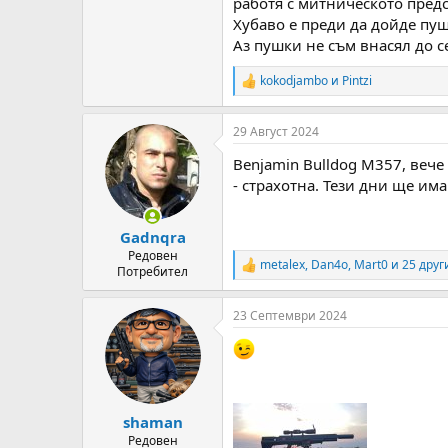
работя с митническото предс
Хубаво е преди да дойде пу
Аз пушки не съм внасял до с
kokodjambo
и
Pintzi
R
e
a
29 Август 2024
c
t
Benjamin Bulldog M357, вече
i
o
- страхотна. Тези дни ще им
n
s
:
Gadnqra
Редовен
metalex
,
Dan4o
,
Mart0
и 25 друг
R
Потребител
e
a
23 Септември 2024
c
t
i
o
n
s
:
shaman
Редовен