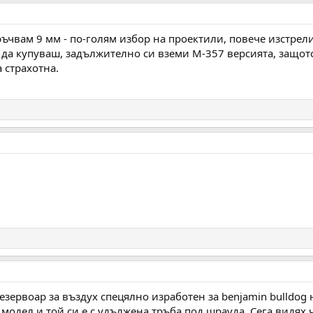
ъчвам 9 мм - по-голям избор на проектили, повече изстрели 
 да купуваш, задължително си вземи М-357 версията, защот
а страхотна.
езервоар за въздух спецялно изработен за benjamin bulldog 
модел и той си е с удължена тръба под шрауда. Сега видях ч