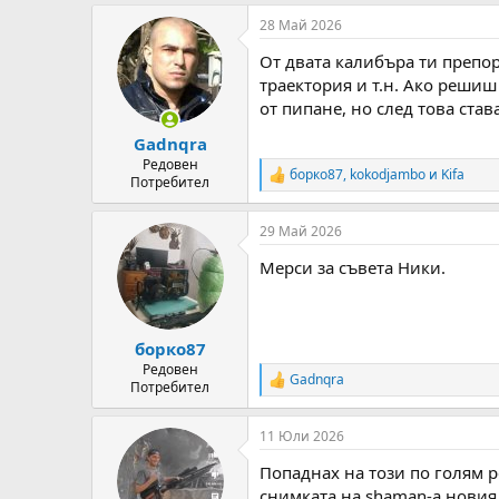
a
28 Май 2026
c
t
От двата калибъра ти препор
i
o
траектория и т.н. Ако решиш
n
от пипане, но след това став
s
:
Gadnqra
Редовен
борко87
,
kokodjambo
и
Kifa
R
Потребител
e
a
29 Май 2026
c
t
Мерси за съвета Ники.
i
o
n
s
:
борко87
Редовен
Gadnqra
R
Потребител
e
a
11 Юли 2026
c
t
Попаднах на този по голям р
i
o
снимката на shaman-a новия 