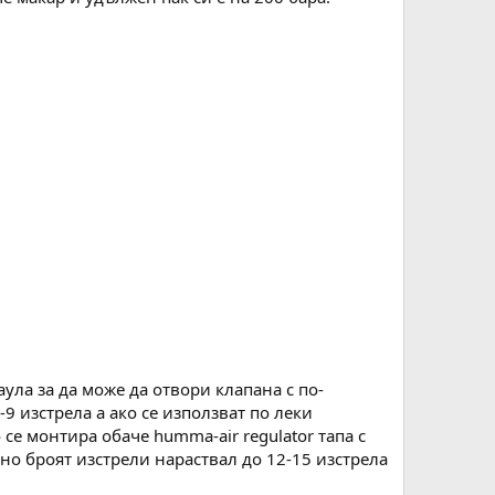
ула за да може да отвори клапана с по-
-9 изстрела а ако се използват по леки
се монтира обаче humma-air regulator тапа с
но броят изстрели нараствал до 12-15 изстрела