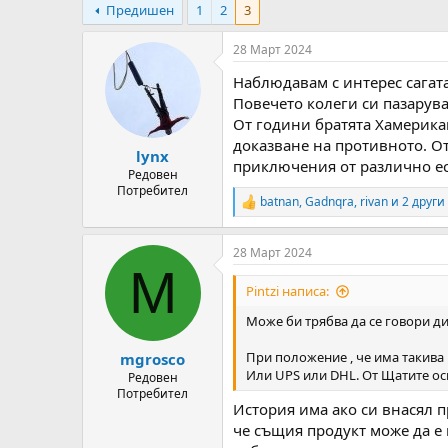
Предишен
1
2
3
т
ч
о
а
р
л
28 Март 2024
н
н
Наблюдавам с интерес сагата
а
а
т
Д
Повечето колеги си пазарув
е
а
От години братята Хамерикан
м
т
доказване на противното. О
lynx
а
а
приключения от различно ест
т
Редовен
Потребител
а
batnan
,
Gadnqra
,
rivan
и 2 други
R
e
a
28 Март 2024
c
M
t
i
Pintzi написа:
o
n
Може би трябва да се говори ди
s
:
При положение , че има такива 
mgrosco
Или UPS или DHL. От Щатите ос
Редовен
Потребител
История има ако си внасял п
че същия продукт може да е