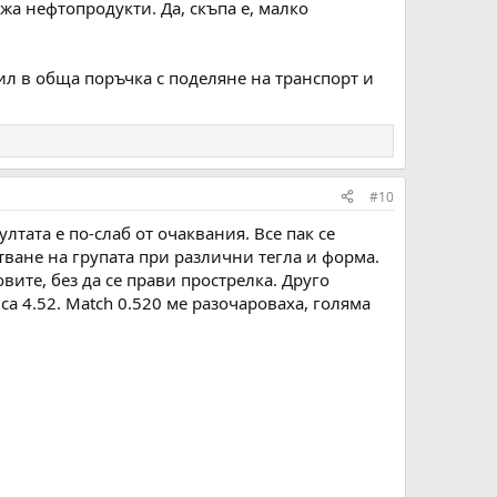
жа нефтопродукти. Да, скъпа е, малко
ил в обща поръчка с поделяне на транспорт и
#10
тата е по-слаб от очаквания. Все пак се
тване на групата при различни тегла и форма.
овите, без да се прави прострелка. Друго
 са 4.52. Match 0.520 ме разочароваха, голяма