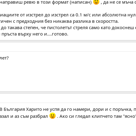
у направиш ревю в този формат (написан)
, да не се мъча 
виациите от изстрел до изстрел са 0.1 м/с или абсолютна нул
ичен с предходния без никаква разлика в скоростта.
 до такава степен, че пистолетът стреля само като докоснеш
 пръста върху него и....готово.
лет?
В България Харито не успя да го намери, дори и с поръчка, 
казал и аз съм разбрал
. Ако си гледал клипчето там "ясно"