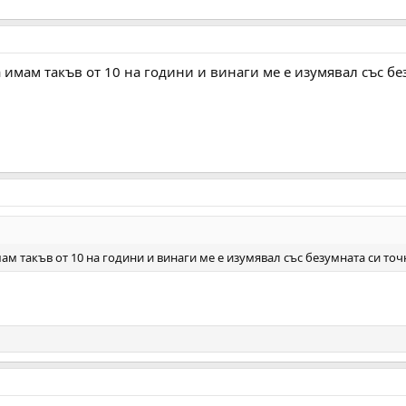
 имам такъв от 10 на години и винаги ме е изумявал със бе
ам такъв от 10 на години и винаги ме е изумявал със безумната си точ