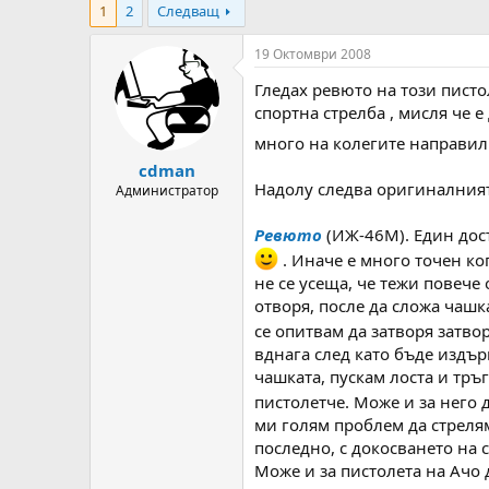
1
2
Следващ
т
ч
о
а
р
л
19 Октомври 2008
н
н
Гледах ревюто на този пист
а
а
т
Д
спортна стрелба , мисля че 
е
а
много на колегите направи
м
т
cdman
а
а
Надолу следва оригиналният 
т
Администратор
а
Ревюто
(ИЖ-46М). Един дост
. Иначе е много точен ког
не се усеща, че тежи повече 
отворя, после да сложа чашк
се опитвам да затворя затвор
вднага след като бъде издър
чашката, пускам лоста и тръ
пистолетче. Може и за него 
ми голям проблем да стрелям
последно, с докосването на с
Може и за пистолета на Ачо 