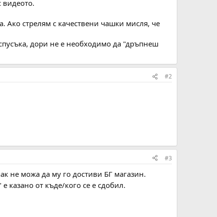
с видеото.
а. Ако стрелям с качествени чашки мисля, че
 спусъка, дори не е необходимо да "дръпнеш
#2
#3
пак не можа да му го достиви БГ магазин.
 е казано от къде/кого се е сдобил.