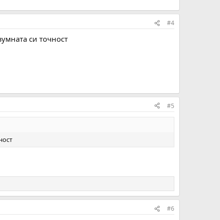
#4
зумната си точност
#5
ност
#6