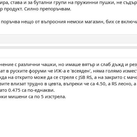
лира, става и за бутални групи на пружинни пушки, не съдър
ър продукт. Силно препоръчвам.
е поръчва нещо от въпросния немски магазин, бих се включ
нение с различни чашки, но имаше вятър и слаб дъжд и резул
т в руските форуми че ИЖ-а е 'всеяден', няма голямо измес
да на открито може да се стреля с JSB RS, а на закрито с мач
ите влизат трудно в цевта, въпреки че са 4.50, а RS лесно, а
ато 0.475 са по-еднакви.
ички мишени са по 5 изстрела.