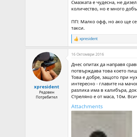
Смазката е чудесна, не дизе
количество, но е много доб
ПП: Малко офф, но ако ще с
такси.
xpresident
R
e
a
16 Октомври 2016
c
t
Днес опитах да направя срав
i
o
потвърждава това което пиша
n
Това е добре, защото при нуж
s
интересно - главите на мачов
:
xpresident
разлика има в калибъра, док
Редовен
Стреляно е от маса, 10м. Вс
Потребител
Attachments