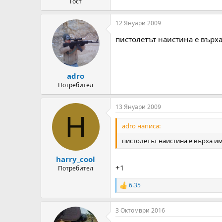
Гост
12 Януари 2009
пистолетът наистина е върха
adro
Потребител
13 Януари 2009
H
adro написа:
пистолетът наистина е върха им
harry_cool
+1
Потребител
6.35
R
e
a
3 Октомври 2016
c
t