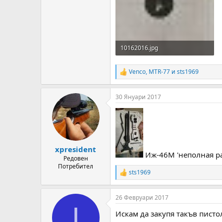
10162016.jpg
167.1 KB · Прегледи: 140
Venco
,
MTR-77
и
sts1969
R
e
a
30 Януари 2017
c
t
i
o
n
s
:
xpresident
Иж-46М 'неполная ра
Редовен
Потребител
sts1969
R
e
a
26 Февруари 2017
c
I
t
Искам да закупя такъв писто
i