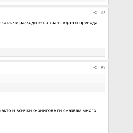
#8
ката, че разходите по транспорта и превода
#9
както и всички о-рингове ги смазвам много