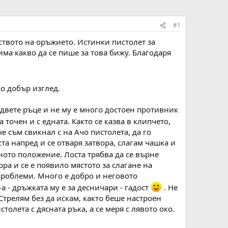
#1
ството на оръжието. Истинки пистолет за
има какво да се пише за това бижу. Благодаря
по добър изглед.
 двете ръце и не му е много достоен противник
 точен и с едната. Както се казва в клипчето,
е съм свикнал с на Ачо пистолета, да го
та напред и се отваря затвора, слагам чашка и
ното положение. Лоста трябва да се върне
ра и се е появило мястото за слагане на
 проблеми. Много е добро и неговото
а - дръжката му е за десничари - гадост
. Не
Стрелям без да искам, както беше настроен
толета с дясната ръка, а се меря с лявото око.