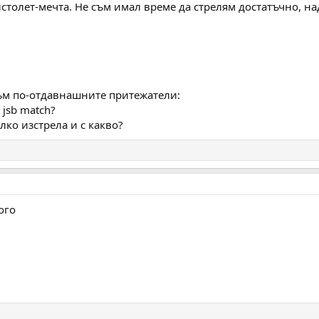
истолет-мечта. Не съм имал време да стрелям достатъчно, на
ъм по-отдавнашните притежатели:
 jsb match?
олко изстрела и с какво?
ого