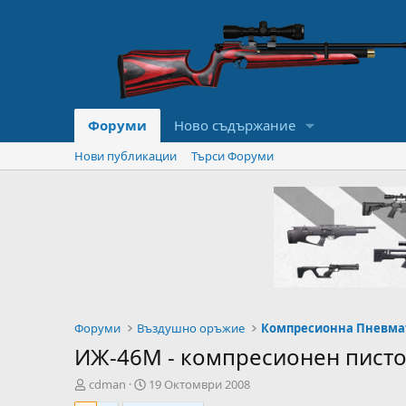
Форуми
Ново съдържание
Нови публикации
Търси Форуми
Форуми
Въздушно оръжие
Компресионна Пневма
ИЖ-46М - компресионен писто
А
Н
cdman
19 Октомври 2008
в
а