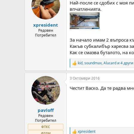
Най-после се сдобих с моя п
i
o
впчатленията.
n
s
:
xpresident
Редовен
Потребител
За начало имам 2 въпроса к
Какъв субкалибър харесва за
Как се смазва буталото, на к
kid
,
soundmax
,
Alucard
и 4 други
R
e
a
3 Октомври 2016
c
t
Честит Васко. Да те радва мн
i
o
n
s
:
pavloff
Редовен
Потребител
ФТКС
xpresident
R
ФТДМ