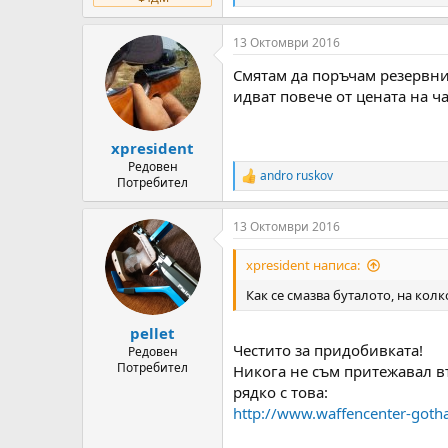
e
a
13 Октомври 2016
c
t
Смятам да поръчам резервни
i
o
идват повече от цената на ча
n
s
:
xpresident
Редовен
andro ruskov
R
Потребител
e
a
13 Октомври 2016
c
t
i
xpresident написа:
o
n
Как се смазва буталото, на колк
s
:
pellet
Честито за придобивката!
Редовен
Потребител
Никога не съм притежавал въ
рядко с това:
http://www.waffencenter-goth