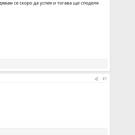
дявам се скоро да успея и тогава ще споделя
#7