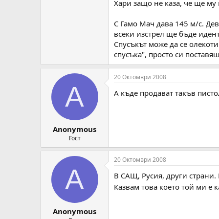
Хари защо не каза, че ще м
С Гамо Мач дава 145 м/с. Де
всеки изстрел ще бъде идент
Спусъкът може да се олекоти
спусъка", просто си поставяш
20 Октомври 2008
A
А къде продават такъв писто
Anonymous
Гост
20 Октомври 2008
A
В САЩ, Русия, други страни. 
Казвам това което той ми е 
Anonymous