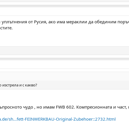
 уплътнения от Русия, ако има мераклии да обединим поръч
стите.
о изстрела и с какво?
просното чудо , но имам FWB 602. Компресионната и част, 
a.de/sh...fett-FEINWERKBAU-Original-Zubehoer::2732.html