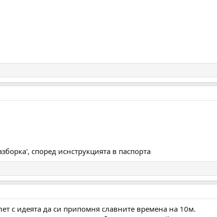
зборка', според иснструкцията в паспорта
лет с идеята да си припомня славните времена на 10м.