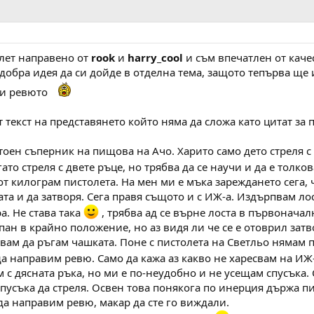
олет направено от
rook
и
harry_cool
и съм впечатлен от каче
е добра идея да си дойде в отделна тема, защото тепърва ще 
ли ревюто
текст на представянето който няма да сложа като цитат за 
оен съперник на пищова на Ачо. Харито само дето стреля с
ато стреля с двете ръце, но трябва да се научи и да е толкова
от килограм пистолета. На мен ми е мъка зареждането сега, ч
ата и да затворя. Сега правя същото и с ИЖ-а. Издърпвам лос
а. Не става така
, трябва ад се върне лоста в първоначал
пан в крайно положение, но аз видя ли че се е отоврил затво
гвам да ръгам чашката. Поне с пистолета на Светльо нямам
да направим ревю. Само да кажа аз какво не харесвам на ИЖ-
 с дясната ръка, но ми е по-неудобно и не усещам спусъка. 
пусъка да стреля. Освен това понякога по инерция държа пис
да направим ревю, макар да сте го виждали.