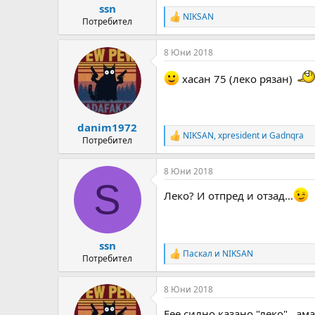
:
ssn
NIKSAN
R
Потребител
e
a
8 Юни 2018
c
t
i
хасан 75 (леко рязан)
o
n
s
:
danim1972
NIKSAN
,
xpresident
и
Gadnqra
R
Потребител
e
a
8 Юни 2018
c
S
t
Леко? И отпред и отзад...
i
o
n
s
:
ssn
Паскал
и
NIKSAN
R
Потребител
e
a
8 Юни 2018
c
t
Еее силно казано "леко" , ам
i