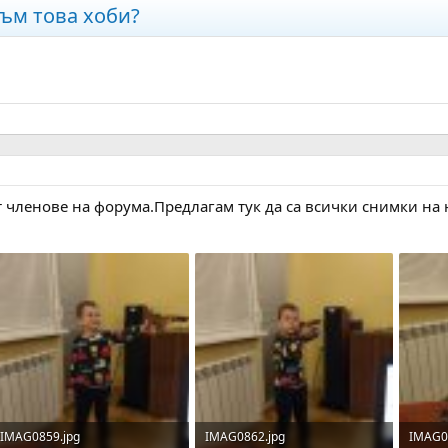
ъм това хоби?
т членове на форума.Предлагам тук да са всички снимки н
IMAG0859.jpg
IMAG0862.jpg
IMAG0