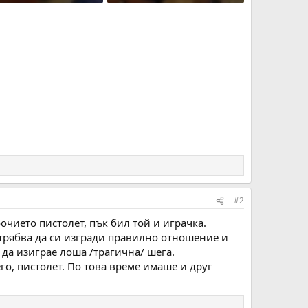
KB · Прегледи: 220
341.6 KB · Прегледи: 222
#2
очието пистолет, пък бил той и играчка.
о трябва да си изгради правилно отношение и
 да изиграе лоша /трагична/ шега.
его, пистолет. По това време имаше и друг