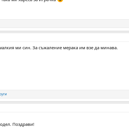
малкия ми син. За съжаление мерака им взе да минава.
руги
одел. Поздрави!