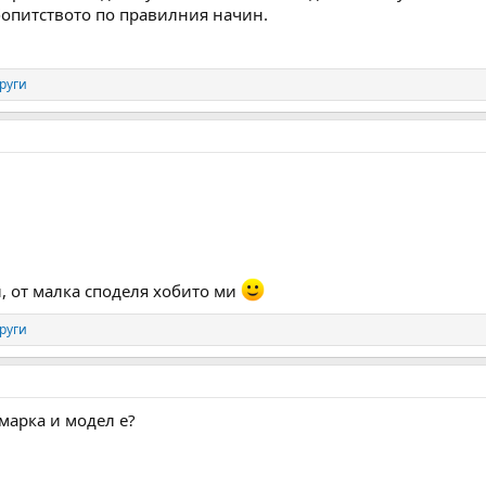
опитството по правилния начин.
руги
, от малка споделя хобито ми
руги
марка и модел е?