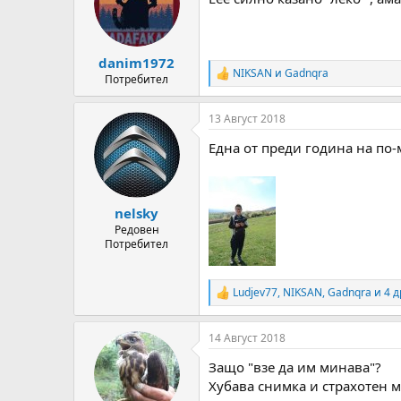
o
n
s
:
danim1972
NIKSAN
и
Gadnqra
R
Потребител
e
a
13 Август 2018
c
t
Една от преди година на по-
i
o
n
s
:
nelsky
Редовен
Потребител
Ludjev77
,
NIKSAN
,
Gadnqra
и 4 д
R
e
a
14 Август 2018
c
t
Защо "взе да им минава"?
i
o
Хубава снимка и страхотен м
n