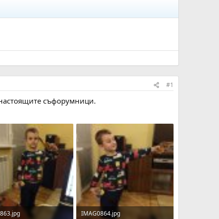
#1
а настоящите съфорумници.
863.jpg
IMAG0864.jpg