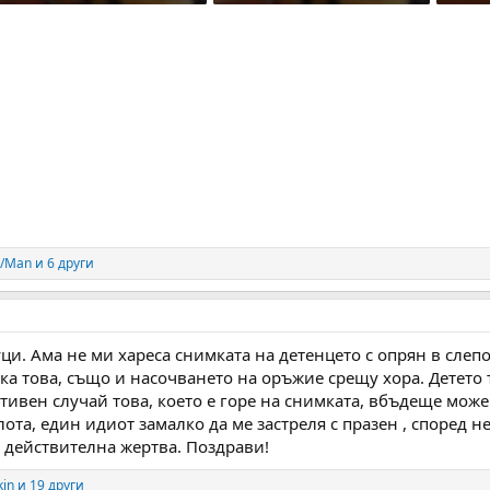
313.4 KB · Прегледи: 215
300.6 KB · Прегледи: 213
310.4 
o/Man
и 6 други
ци. Ама не ми хареса снимката на детенцето с опрян в слепо
ска това, също и насочването на оръжие срещу хора. Детет
тивен случай това, което е горе на снимката, вбъдеще може
ота, един идиот замалко да ме застреля с празен , според н
с действителна жертва. Поздрави!
kin
и 19 други