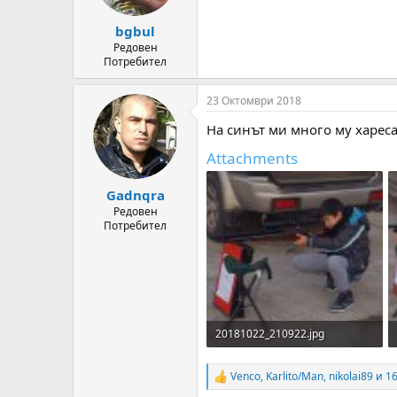
s
:
bgbul
Редовен
Потребител
23 Октомври 2018
На синът ми много му хареса
Attachments
Gadnqra
Редовен
Потребител
20181022_210922.jpg
777.9 KB · Прегледи: 179
Venco
,
Karlito/Man
,
nikolai89
и 16
R
e