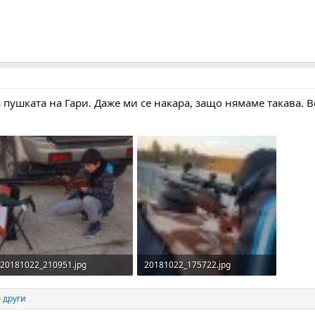
 пушката на Гари. Даже ми се накара, защо нямаме такава. Вс
20181022_210951.jpg
20181022_175722.jpg
1,000.6 KB · Прегледи: 175
146.3 KB · Прегледи: 173
 други