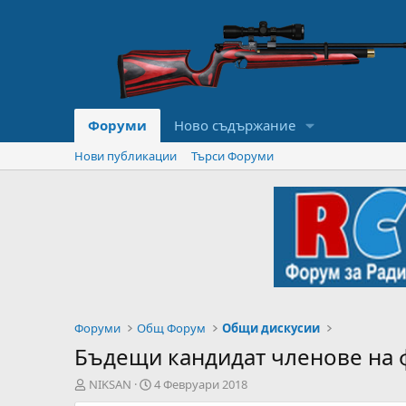
Форуми
Ново съдържание
Нови публикации
Търси Форуми
Форуми
Общ Форум
Общи дискусии
Бъдещи кандидат членове на 
А
Н
NIKSAN
4 Февруари 2018
в
а