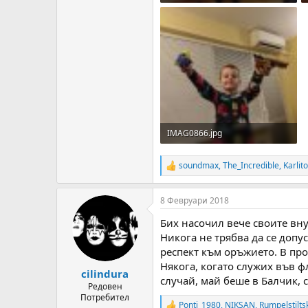
302 KB · Прегледи: 234
IMAG0866.jpg
363.3 KB · Прегледи: 227
soundmax
,
The_Incredible
,
Karlit
R
e
a
8 Февруари 2018
c
t
Бих насочил вече своите вну
i
o
Никога не трябва да се допу
n
респект към оръжието. В про
s
Някога, когато служих във фл
:
cilindura
случай, май беше в Балчик, 
Редовен
Потребител
Ponti_1980
,
NIKSAN
,
Rumpelstilts