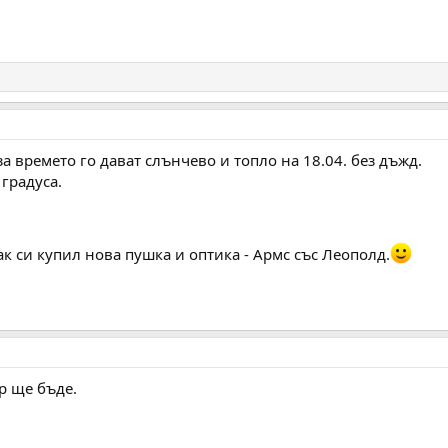
за времето го дават слънчево и топло на 18.04. без дъжд.
градуса.
ак си купил нова пушка и оптика - Армс със Леополд.
р ще бъде.