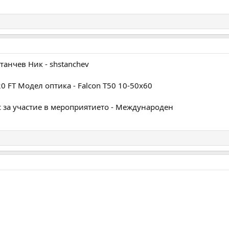
анчев Ник - shstanchev
0 FT Модел оптика - Falcon T50 10-50x60
с за участие в мероприятието - Международен