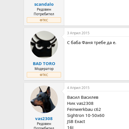
scandalo
Редовен
Потребител
ФТКС
3 Април 2015
С баба Фаня требе да е.
BAD TORO
Модератор
ФТКС
4 Април 2015
Васил Василев
Ник vas2308
Feinwerkbau c62
Sightron 10-50x60
vas2308
JSB Exact
Редовен
16J
Потребител