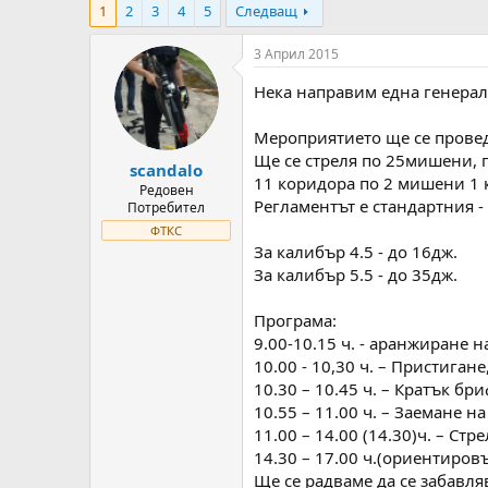
1
2
3
4
5
Следващ
т
ч
о
а
р
л
3 Април 2015
н
н
а
а
Нека направим една генерал
т
Д
е
а
Мероприятието ще се проведе 
м
т
Ще се стреля по 25мишени, п
scandalo
а
а
11 коридора по 2 мишени 1 к
т
Редовен
Регламентът е стандартния -
Потребител
а
ФТКС
За калибър 4.5 - до 16дж.
За калибър 5.5 - до 35дж.
Програма:
9.00-10.15 ч. - аранжиране н
10.00 - 10,30 ч. – Пристиган
10.30 – 10.45 ч. – Кратък бр
10.55 – 11.00 ч. – Заемане н
11.00 – 14.00 (14.30)ч. – Стре
14.30 – 17.00 ч.(ориентировъ
Ще се радваме да се забавля