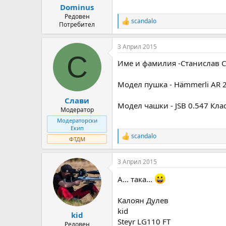
:
Dominus
Редовен
scandalo
R
Потребител
e
a
3 Април 2015
c
С
t
Име и фамилия -Станислав Ст
i
o
n
Модел пушка - Hämmerli AR 2
s
:
Слави
Модел чашки - JSB 0.547 Кла
Модератор
Модераторски
Екип
scandalo
R
ФТДМ
e
a
3 Април 2015
c
t
A... така...
i
o
n
Калоян Дулев
s
kid
:
kid
Steyr LG110 FT
Редовен