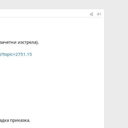
#1
зачетни изстрела).
hp?topic=2751.15
адка приказка.