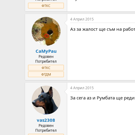
ФТКС
4 Април 2015
Аз за жалост ще съм на работ
CaMyPau
Редовен
Потребител
ФТКС
ФТДМ
4 Април 2015
За сега аз и Румбата ще ред
vas2308
Редовен
Потребител