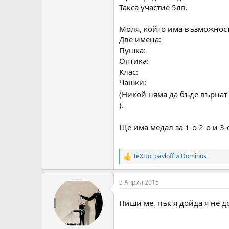
Такса участие 5лв.
Моля, който има възможност 
Две имена:
Пушка:
Оптика:
Клас:
Чашки:
(Никой няма да бъде върнат 
).
Ще има медал за 1-о 2-о и 3
TeXHo
,
pavloff
и
Dominus
R
e
a
3 Април 2015
c
t
i
Пиши ме, пък я дойда я не 
o
n
s