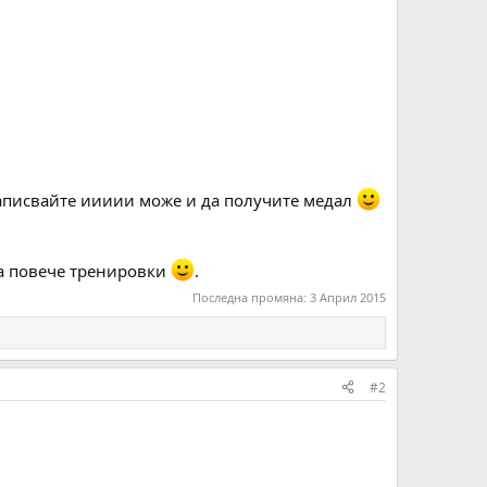
 записвайте иииии може и да получите медал
 за повече тренировки
.
Последна промяна:
3 Април 2015
#2