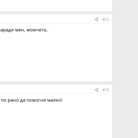
#11
заради мен, момчета..
#12
 по рано да помогне малко!