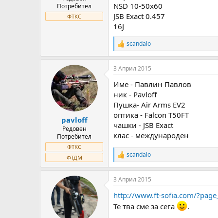
NSD 10-50x60
Потребител
JSB Exact 0.457
ФТКС
16J
scandalo
R
e
a
3 Април 2015
c
t
Име - Павлин Павлов
i
o
ник - Pavloff
n
Пушка- Air Arms EV2
s
оптика - Falcon T50FT
:
pavloff
чашки - JSB Exact
Редовен
клас - международен
Потребител
ФТКС
scandalo
R
ФТДМ
e
a
3 Април 2015
c
t
http://www.ft-sofia.com/?pag
i
o
Те тва сме за сега
.
n