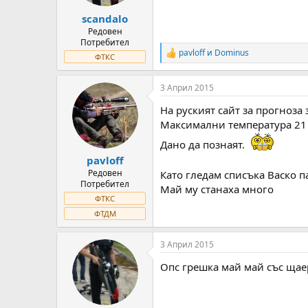
s
:
scandalo
Редовен
Потребител
pavloff
и
Dominus
R
ФТКС
e
a
3 Април 2015
c
t
На руският сайт за прогноза 
i
o
Максимални температура 21 
n
Дано да познаят.
s
:
pavloff
Редовен
Като гледам списъка Васко п
Потребител
Май му станаха много
ФТКС
ФТДМ
3 Април 2015
Опс грешка май май със щае