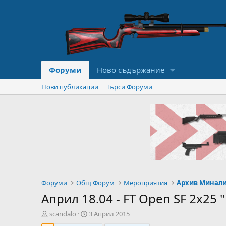
Форуми
Ново съдържание
Нови публикации
Търси Форуми
Форуми
Общ Форум
Мероприятия
Архив Минал
Април 18.04 - FT Open SF 2x25 
А
Н
scandalo
3 Април 2015
в
а