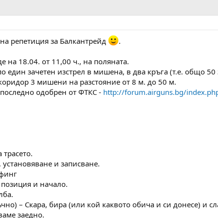
на репетиция за Балкантрейд
.
на 18.04. от 11,00 ч., на поляната.
о един зачетен изстрел в мишена, в два кръга (т.е. общо 50 
оридор 3 мишени на разстояние от 8 м. до 50 м.
 последно одобрен от ФТКС -
http://forum.airguns.bg/index.p
а трасето.
е, установяване и записване.
ифинг
а позиция и начало.
лба.
чно) – Скара, бира (или кой каквото обича и си донесе) и сл
ваме заедно.