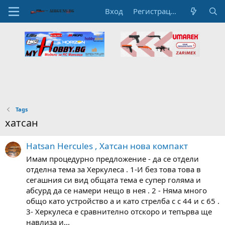
Вход
Регистрация
Tags
хатсан
Hatsan Hercules , Хатсан нова компакт
Имам процедурно предложение - да се отдели
отделна тема за Херкулеса . 1-И без това това в
сегашния си вид общата тема е супер голяма и
абсурд да се намери нещо в нея . 2 - Няма много
общо като устройство а и като стрелба с с 44 и с 65 .
3- Херкулеса е сравнително отскоро и тепърва ще
навлиза и...