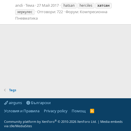
andi
Тема
27 Май 2017
hatsan
herciles
хатсан
Отговори: 722
Форум:
Компресионна
херкулес
Пневматика
Tags
airguns
Български
Условия и Правила
Privacy policy
Помощ
R
S
S
®
Community platform by XenForo
© 2010-2026 XenForo Ltd.
|
Media embeds
via s9e/MediaSites