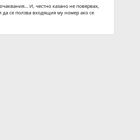
чаквания... И, честно казано не повярвах,
и да се ползва входящия му номер ако се