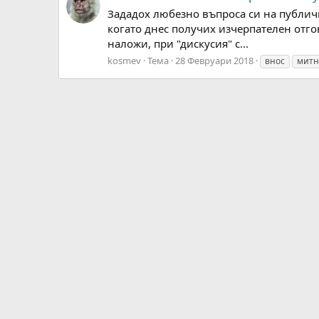
Зададох любезно въпроса си на публични
когато днес получих изчерпателен отго
наложи, при "дискусия" с...
kosmev
Тема
28 Февруари 2018
внос
митн