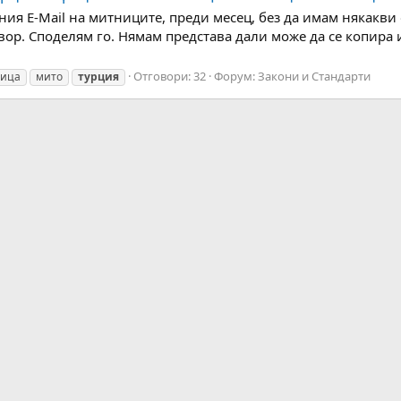
я E-Mail на митниците, преди месец, без да имам някакви о
вор. Споделям го. Нямам представа дали може да се копира 
Отговори: 32
Форум:
Закони и Стандарти
ица
мито
турция