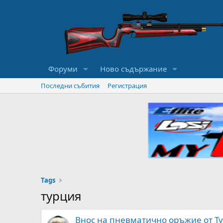
Форуми
Ново съдържание
Последни събития
Регистрация
Tags
турция
Внос на пневматично оръжие от Т