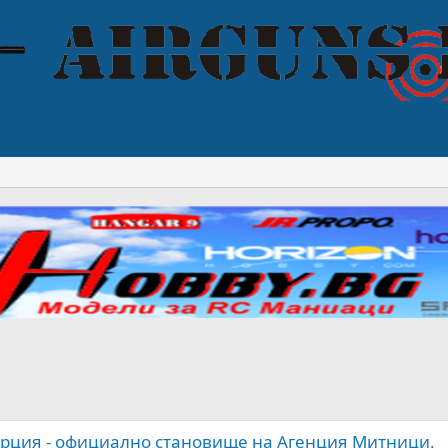
урция - официално становище на Агенция Митници.