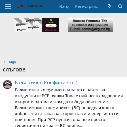
Вход
Регистрация
Tags
слъгове
Балистичен Коефициент ?
Балистичен коефициент и защо е важен за
въздушните PCP пушки Това е наѝ-често задавания
въпрос и затова искам да въбеда пояснение.
Балистичният коефициент (BC) определя колко
добре слъгът запазва скоростта си и енергията си
при полет. При PCP пушки това не е просто
теоретична цифра — BC влияе...