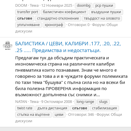
DOOM
Тема
12 Ноември 2025
doombg
pcp пушки
transfer port
балистичен коефициент
въздушни пушки
слъгове
стандартно отклонение
твърдост на оловото
Отговори: 0
Форум:
Общи
уплътняване
хронограф
дискусии
БАЛИСТИКА / ЦЕВИ, КАЛИБРИ .177, .20, .22,
.25 ..... Предимства и недостатъци.
Предлагам тук да обсъдим практическата и
икономическа страна на различните калибри
пневматика които познаваме. Знам че много е
говорено за това а и в чуждите форуми полемиката
по тази тема "бушува" с пълна сила но на всеки би
била полезна ПРОВЕРЕНА информация по
възможност допълнена със снимки и...
NATAN
Тема
9 Октомври 2008
long range
slugs
twist rate
дълга дистанция
слъгове
стабилизация
Отговори: 346
Форум:
Общи
стъпка на въртене
цеви
дискусии