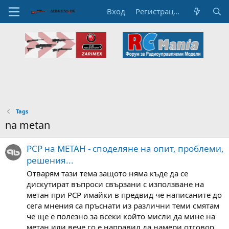
Вход
Регистрация
Tags
na metan
PCP на МЕТАН - споделяне на опит, проблеми,
решения...
Отварям тази тема защото няма къде да се
дискутират въпроси свързани с използване на
метан при PCP имайки в предвид че написаните до
сега мнения са пръснати из различни теми смятам
че ще е полезно за всеки който мисли да мине на
метан или вече го е направил да намери отговор