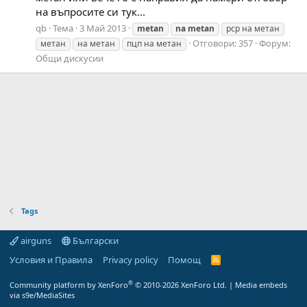
на въпросите си тук...
qb
Тема
3 Май 2013
metan
na
metan
pcp на метан
Отговори: 357
Форум:
метан
на метан
пцп на метан
Общи дискусии
Tags
airguns
Български
Условия и Правила
Privacy policy
Помощ
R
S
S
®
Community platform by XenForo
© 2010-2026 XenForo Ltd.
|
Media embeds
via s9e/MediaSites