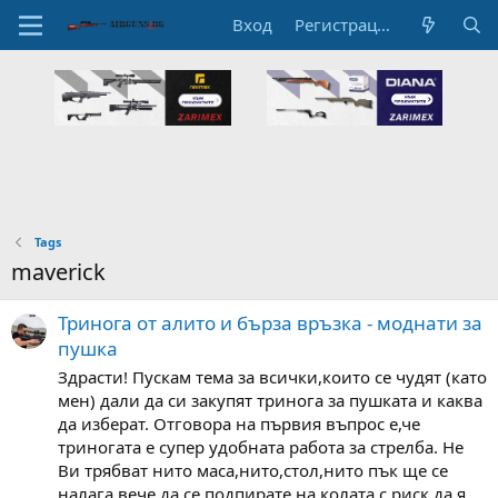
Вход
Регистрация
Tags
maverick
Тринога от алито и бърза връзка - моднати за
пушка
Здрасти! Пускам тема за всички,които се чудят (като
мен) дали да си закупят тринога за пушката и каква
да изберат. Отговора на първия въпрос е,че
триногата е супер удобната работа за стрелба. Не
Ви трябват нито маса,нито,стол,нито пък ще се
налага вече да се подпирате на колата с риск да я...