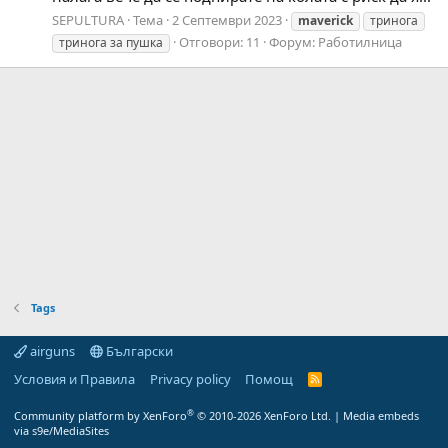
SEPULTURA
Тема
2 Септември 2023
maverick
тринога
Отговори: 11
Форум:
Работилница
тринога за пушка
Tags
airguns
Български
Условия и Правила
Privacy policy
Помощ
R
S
S
®
Community platform by XenForo
© 2010-2026 XenForo Ltd.
|
Media embeds
via s9e/MediaSites