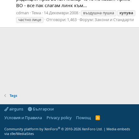
ВО - все пак слагам линк към...
cdman
Тема
14 Декември 2008
въздушна пушка
купува
Отговори: 1,463
Форум:
Закони и Стандарти
частно лице
Tags
airguns
Български
Условия и Правила
Privacy policy
Помощ
R
S
S
®
Community platform by XenForo
© 2010-2026 XenForo Ltd.
|
Media embeds
via s9e/MediaSites