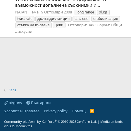
възможност допълнена със снимки и...
NATAN
Тема
9 Октомври 2008
long range
slugs
twist rate
дълга
дистанция
слъгове
стабилизация
Отговори: 346
Форум:
Общи
стъпка на въртене
цеви
дискусии
Tags
airguns
Български
Условия и Правила
Privacy policy
Помощ
R
S
S
®
Community platform by XenForo
© 2010-2026 XenForo Ltd.
|
Media embeds
via s9e/MediaSites