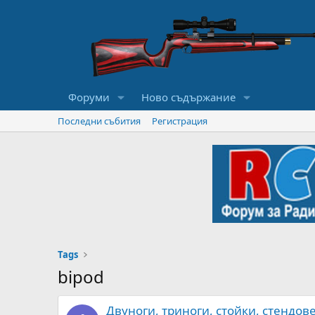
Форуми
Ново съдържание
Последни събития
Регистрация
Tags
bipod
Двуноги, триноги, стойки, стендове