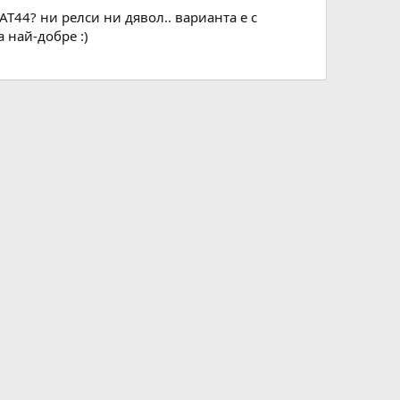
T44? ни релси ни дявол.. варианта е с
а най-добре :)