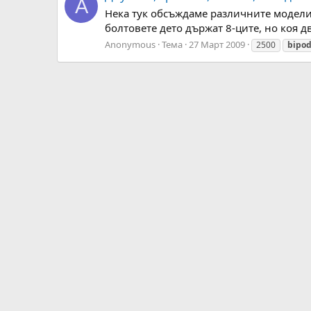
A
Нека тук обсъждаме различните модели 
болтовете дето държат 8-ците, но коя дв
Anonymous
Тема
27 Март 2009
2500
bipo