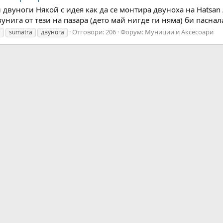
двуноги Някой с идея как да се монтира двуноха на Hatsan A
унига от тези на пазара (дето май нигде ги няма) би паснал
Отговори: 206
Форум:
Муниции и Аксесоари
d
sumatra
двунога