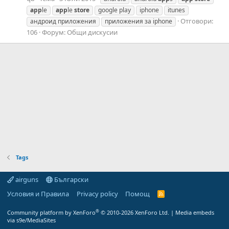
app
le
app
le
store
google play
iphone
itunes
Отговори:
андроид приложения
приложения за iphone
106
Форум:
Общи дискусии
Tags
airguns
Български
Условия и Правила
Privacy policy
Помощ
R
S
S
®
Community platform by XenForo
© 2010-2026 XenForo Ltd.
|
Media embeds
via s9e/MediaSites