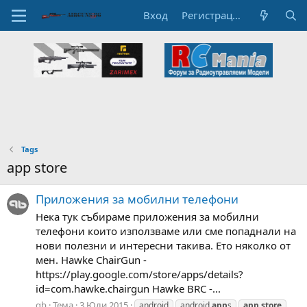
Вход
Регистрация
Tags
app store
Приложения за мобилни телефони
Нека тук събираме приложения за мобилни
телефони които използваме или сме попаднали на
нови полезни и интересни такива. Ето няколко от
мен. Hawke ChairGun -
https://play.google.com/store/apps/details?
id=com.hawke.chairgun Hawke BRC -...
qb
Тема
3 Юли 2015
android
android
app
s
app
store