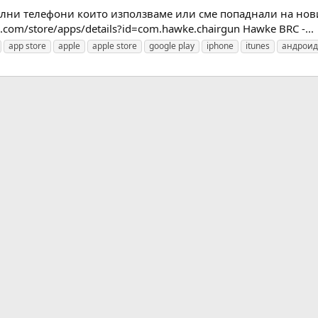
лни телефони които използваме или сме попаднали на нови
e.com/store/apps/details?id=com.hawke.chairgun Hawke BRC -...
app store
apple
apple store
google play
iphone
itunes
андроид