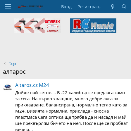
Вход
Регистрация
Tags
алтарос
Altaros.cz M24
Дойде най-сетне.... В .22 калибър се предлага само
за сега. На първо хващане, много добре ляга за
прикладване, балансирана, нормално тегло като за
М24. Визията нормална, приклада - сносна
пластмаса Сега оптика ще трябва да и насадя и май
ще прехвърлям бичето на нея. После ще се пробват
вече и...