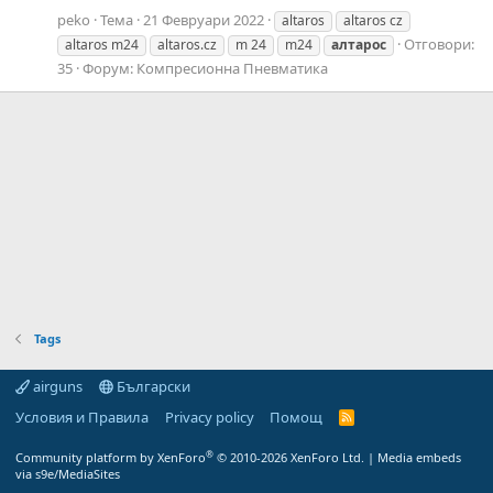
peko
Тема
21 Февруари 2022
altaros
altaros cz
Отговори:
altaros m24
altaros.cz
m 24
m24
алтарос
35
Форум:
Компресионна Пневматика
Tags
airguns
Български
Условия и Правила
Privacy policy
Помощ
R
S
S
®
Community platform by XenForo
© 2010-2026 XenForo Ltd.
|
Media embeds
via s9e/MediaSites