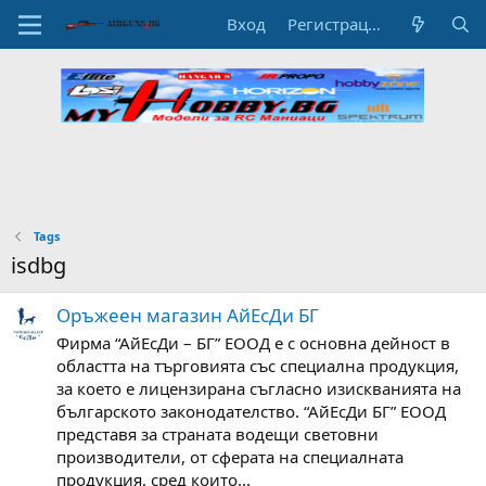
Вход
Регистрация
Tags
isdbg
Оръжеен магазин АйЕсДи БГ
Фирма “АйЕсДи – БГ” ЕООД е с основна дейност в
областта на търговията със специална продукция,
за което е лицензирана съгласно изискванията на
българското законодателство. “АйЕсДи БГ” ЕООД
представя за страната водещи световни
производители, от сферата на специалната
продукция, сред които...