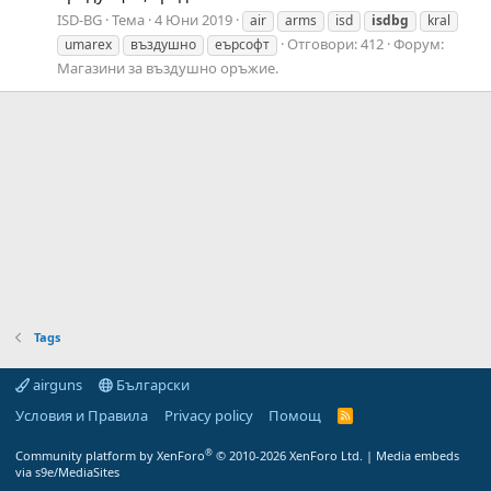
ISD-BG
Тема
4 Юни 2019
air
arms
isd
isdbg
kral
Отговори: 412
Форум:
umarex
въздушно
еърсофт
Магазини за въздушно оръжие.
Tags
airguns
Български
Условия и Правила
Privacy policy
Помощ
R
S
S
®
Community platform by XenForo
© 2010-2026 XenForo Ltd.
|
Media embeds
via s9e/MediaSites