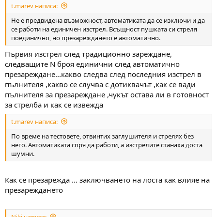
t.marev написа:
Не е предвидена възможност, автоматиката да се изключи и да
се работи на единичен изстрел. Всъщност пушката си стреля
поединично, но презареждането е автоматично.
Първия изстрел след традиционно зареждане,
следващите N броя единични след автоматично
презареждане...какво следва след последния изстрел в
пълнителя ,какво се случва с дотиквачът ,как се вади
пълнителя за презареждане ,чукът остава ли в готовност
за стрелба и как се извежда
t.marev написа:
По време на тестовете, отвинтих заглушителя и стрелях без
него. Автоматиката спря да работи, а изстрелите станаха доста
шумни.
Как се презарежда ... заключването на лоста как влияе на
презареждането
Niki написа: