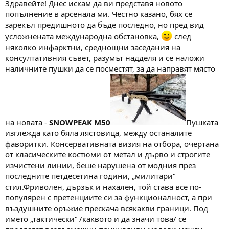
Здравейте! Днес искам да ви представя новото
м
т
попълнение в арсенала ми. Честно казано, бях се
а
а
зарекъл предишното да бъде последно, но пред вид
т
а
усложнената международна обстановка,
след
няколко инфарктни, среднощни заседания на
консултативния съвет, разумът надделя и се наложи
наличните пушки да се посместят, за да направят място
на новата -
SNOWPEAK M50
Пушката
изглежда като бяла лястовица, между останалите
фаворитки. Консервативната визия на отбора, очертана
от класическите костюми от метал и дърво и строгите
изчистени линии, беше нарушена от модния през
последните петдесетина години, „милитари“
стил.Фриволен, дързък и нахален, той става все по-
популярен с претенциите си за функционалност, а при
въздушните оръжие прескача всякакви граници. Под
името „тактически“ /каквото и да значи това/ се