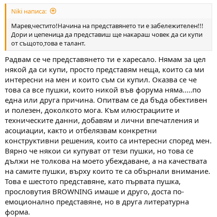
:
Niki написа:
Марев,честито!Начина на представянето ти е забележителен!!!
Дори и цепеница да представиш ще накараш човек да си купи
от същото,това е талант.
Радвам се че представянето ти е харесало. Нямам за цел
някой да си купи, просто представям неща, които са ми
интересни на мен и които съм си купил. Оказва се че
това са все пушки, които никой във форума няма.....по
една или друга причина. Опитвам се да бъда обективен
и полезен, доколкото мога. Към илюстрациите и
техническите данни, добавям и лични впечатления и
асоциации, както и отбелязвам конкретни
конструктивни решения, които са интересни според мен.
Вярно че някои си купуват от тези пушки, но това се
дължи не толкова на моето убеждаване, а на качествата
на самите пушки, върху които те са обърнали внимание.
Това е шестото представяне, като първата пушка,
прословутия BROWNING имаше и друго, доста по-
емоционално представяне, но в друга литературна
форма.