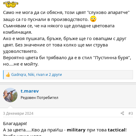
Само не мога да си обясня, този цвят "слухово апаратче"
защо са го пуснали в производството.
Съмнявам се, че на някого ще допадне цветовата
комбинация.
Ако е моя пушката, бръже, бръже ще го овапцам с друг
цвят. Без значение от това колко ще ми струва
удоволствието.
Вероятно цвета би трябвало да е в стил "Пустинна буря",
но....не е мойту.
Gadnqra
,
Niki
,
rivan
и 2 други
R
e
a
t.marev
c
t
Редовен Потребител
i
o
n
3 Декември 2024
#3
s
:
Благадаря!
А за цвета.....Кво да праИш -
military
при това
tactical
!
Требе нещо ново.