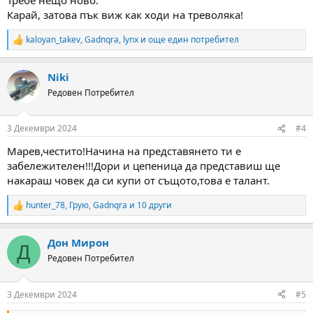
Карай, затова пък виж как ходи на треволяка!
kaloyan_takev
,
Gadnqra
,
lynx
и още един потребител
R
e
a
Niki
c
t
Редовен Потребител
i
o
n
3 Декември 2024
#4
s
:
Марев,честито!Начина на представянето ти е
забележителен!!!Дори и цепеница да представиш ще
накараш човек да си купи от същото,това е талант.
hunter_78
,
Грую
,
Gadnqra
и 10 други
R
e
a
Дон Мирон
c
Д
t
Редовен Потребител
i
o
n
3 Декември 2024
#5
s
: