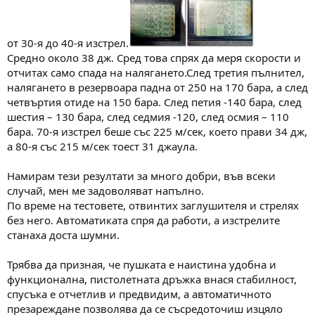
от 30-я до 40-я изстрел.
Средно около 38 дж. Сред това спрях да меря скорости и
отчитах само спада на налягането.След третия пълнител,
налягането в резервоара падна от 250 на 170 бара, а след
четвъртия отиде на 150 бара. След петия -140 бара, след
шестия – 130 бара, след седмия -120, след осмия – 110
бара. 70-я изстрел беше със 225 м/сек, което прави 34 дж,
а 80-я със 215 м/сек тоест 31 джаула.
Намирам тези резултати за много добри, във всеки
случай, мен ме задоволяват напълно.
По време на тестовете, отвинтих заглушителя и стрелях
без него. Автоматиката спря да работи, а изстрелите
станаха доста шумни.
Трябва да призная, че пушката е наистина удобна и
функционална, пистолетната дръжка внася стабилност,
спусъка е отчетлив и предвидим, а автоматичното
презареждане позволява да се съсредоточиш изцяло