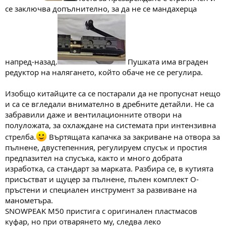
се заключва допълнително, за да не се мандахерца
напред-назад.
Пушката има вграден
редуктор на налягането, който обаче не се регулира.
Изобщо китайците са се постарали да не пропуснат нещо
и са се вгледали внимателно в дребните детайли. Не са
забравили даже и вентилационните отвори на
полуложата, за охлаждане на системата при интензивна
стрелба.
Въртящата капачка за закриване на отвора за
пълнене, двустепенния, регулируем спусък и простия
предпазител на спусъка, както и много добрата
изработка, са стандарт за марката. Разбира се, в кутията
присъстват и щуцер за пълнене, пълен комплект О-
пръстени и специален инструмент за развиване на
манометъра.
SNOWPEAK M50 пристига с оригинален пластмасов
куфар, но при отварянето му, следва леко