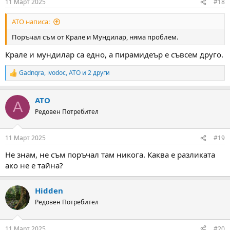
11 Март 2025
#18
s
:
ATO написа:
Поръчал съм от Крале и Мундилар, няма проблем.
Крале и мундилар са едно, а пирамидеър е съвсем друго.
Gadnqra
,
ivodoc
,
ATO
и 2 други
R
e
a
ATO
c
A
t
Редовен Потребител
i
o
n
11 Март 2025
#19
s
:
Не знам, не съм поръчал там никога. Каква е разликата
ако не е тайна?
Hidden
Редовен Потребител
11 Март 2025
#20