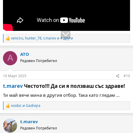
venciru
,
hunter_78
,
t.marev
и 4 други
R
e
a
ATO
c
A
t
Редовен Потребител
i
o
n
10 Март 2025
#10
s
:
t.marev
Честото!!! Да си я ползваш със здраве!​
Ти май вече мина в другия отбор. Така като гледам ...
ivodoc
и
Gadnqra
R
e
a
t.marev
c
t
Редовен Потребител
i