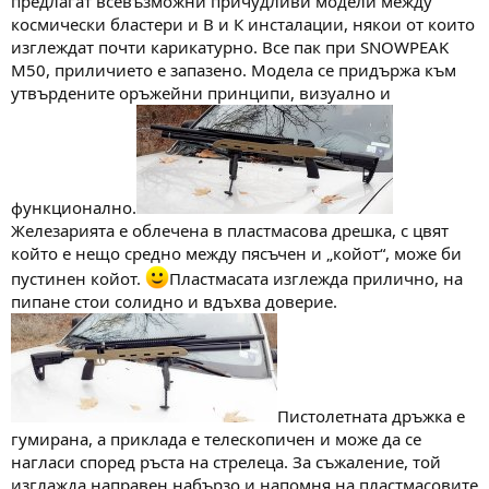
предлагат всевъзможни причудливи модели между
космически бластери и В и К инсталации, някои от които
изглеждат почти карикатурно. Все пак при SNOWPEAK
M50, приличието е запазено. Модела се придържа към
утвърдените оръжейни принципи, визуално и
функционално.
Железарията е облечена в пластмасова дрешка, с цвят
който е нещо средно между пясъчен и „койот“, може би
пустинен койот.
Пластмасата изглежда прилично, на
пипане стои солидно и вдъхва доверие.
Пистолетната дръжка е
гумирана, а приклада е телескопичен и може да се
нагласи според ръста на стрелеца. За съжаление, той
изглажда направен набързо и напомня на пластмасовите