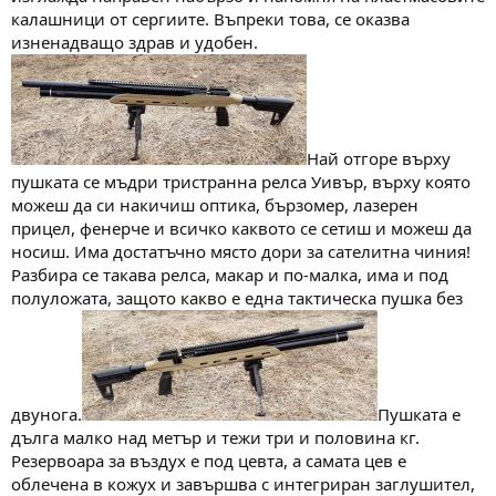
калашници от сергиите. Въпреки това, се оказва
изненадващо здрав и удобен.
Най отгоре върху
пушката се мъдри тристранна релса Уивър, върху която
можеш да си накичиш оптика, бързомер, лазерен
прицел, фенерче и всичко каквото се сетиш и можеш да
носиш. Има достатъчно място дори за сателитна чиния!
Разбира се такава релса, макар и по-малка, има и под
полуложата, защото какво е една тактическа пушка без
двунога.
Пушката е
дълга малко над метър и тежи три и половина кг.
Резервоара за въздух е под цевта, а самата цев е
облечена в кожух и завършва с интегриран заглушител,