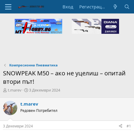
Вход
Регистрация
Компресионна Пневматика
SNOWPEAK M50 – ако не уцелиш – опитай
втори път!
А
Н
t.marev
3 Декември 2024
в
а
т
ч
t.marev
о
а
Редовен Потребител
р
л
н
н
а
а
3 Декември 2024
#1
т
Д
е
а