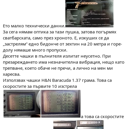
Ето малко технически данни.
За сега нямам оптика за тази пушка, затова погърмях
сватбарската, само през хроното. Е, изкуших се да
„застрелям“ едно бидонче от зехтин на 20 метра и горе-
долу нямаше много пропуски.
Десетте чашки в пълнителя излитат неусетно. При
презареждането има незначителна вибрация, нещо като
трепване, което обаче не пречи, а лично на мен ми
харесва.
Използвах чашки H&N Baracuda 1.37 грама. Това са
скоростите за първите 10 изстрела
а това са скоростите