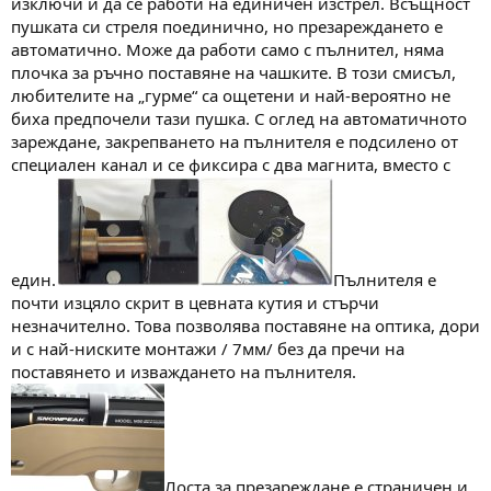
изключи и да се работи на единичен изстрел. Всъщност
пушката си стреля поединично, но презареждането е
автоматично. Може да работи само с пълнител, няма
плочка за ръчно поставяне на чашките. В този смисъл,
любителите на „гурме“ са ощетени и най-вероятно не
биха предпочели тази пушка. С оглед на автоматичното
зареждане, закрепването на пълнителя е подсилено от
специален канал и се фиксира с два магнита, вместо с
един.
Пълнителя е
почти изцяло скрит в цевната кутия и стърчи
незначително. Това позволява поставяне на оптика, дори
и с най-ниските монтажи / 7мм/ без да пречи на
поставянето и изваждането на пълнителя.
Лоста за презареждане е страничен и