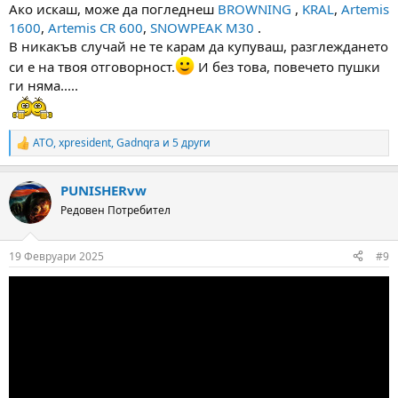
Ако искаш, може да погледнеш
BROWNING
,
KRAL
,
Artemis
1600
,
Artemis CR 600
,
SNOWPEAK M30
.
В никакъв случай не те карам да купуваш, разглеждането
си е на твоя отговорност.
И без това, повечето пушки
ги няма.....
ATO
,
xpresident
,
Gadnqra
и 5 други
R
e
a
PUNISHERvw
c
t
Редовен Потребител
i
o
n
19 Февруари 2025
#9
s
: