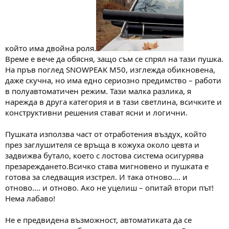
който има двойна роля.
Време е вече да обясня, защо съм се спрял на тази пушка.
На пръв поглед SNOWPEAK M50, изглежда обикновена,
даже скучна, но има едно сериозно предимство – работи
в полуавтоматичен режим. Тази малка разлика, я
нарежда в друга категория и в тази светлина, всичките и
конструктивни решения стават ясни и логични.
Пушката използва част от отработения въздух, който
през заглушителя се връща в кожуха около цевта и
задвижва бутало, което с лостова система осигурява
презареждането.Всичко става мигновено и пушката е
готова за следващия изстрел. И така отново…. и
отново…. и отново. Ако не уцелиш – опитай втори път!
Нема лабаво!
Не е предвидена възможност, автоматиката да се