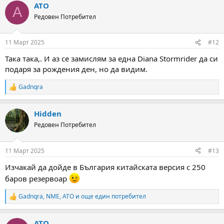
ATO
c
A
t
Редовен Потребител
i
o
n
11 Март 2025
#12
s
:
Така така,. И аз се замислям за една Diana Stormrider да си
подаря за рождения ден, но да видим.
Gadnqra
R
e
a
Hidden
c
t
Редовен Потребител
i
o
n
11 Март 2025
#13
s
:
Изчакай да дойде в България китайската версия с 250
баров резервоар
Gadnqra
,
NME
,
ATO
и още един потребител
R
e
a
ATO
c