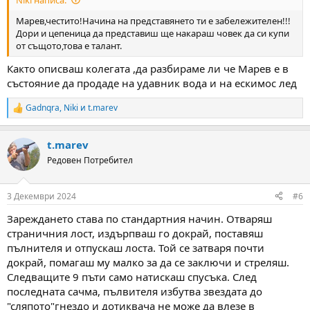
Марев,честито!Начина на представянето ти е забележителен!!!
Дори и цепеница да представиш ще накараш човек да си купи
от същото,това е талант.
Както описваш колегата ,да разбираме ли че Марев е в
състояние да продаде на удавник вода и на ескимос лед
Gadnqra
,
Niki
и
t.marev
R
e
a
t.marev
c
t
Редовен Потребител
i
o
n
3 Декември 2024
#6
s
:
Зареждането става по стандартния начин. Отваряш
страничния лост, издърпваш го докрай, поставяш
пълнителя и отпускаш лоста. Той се затваря почти
докрай, помагаш му малко за да се заключи и стреляш.
Следващите 9 пъти само натискаш спусъка. След
последната сачма, пълвителя избутва звездата до
"сляпото"гнездо и дотиквача не може да влезе в