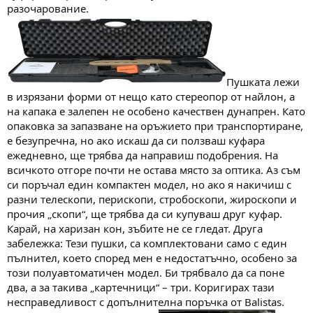
разочарование.
Пушката лежи
в изрязани форми от нещо като стереопор от найлон, а
на капака е залепен не особено качествен дунапрен. Като
опаковка за запазване на оръжието при транспортиране,
е безупречна, но ако искаш да си ползваш куфара
ежедневно, ще трябва да направиш подобрения. На
всичкото отгоре почти не остава място за оптика. Аз съм
си поръчал един компактен модел, но ако я накичиш с
разни телескопи, перископи, стробоскопи, жироскопи и
прочия „скопи“, ще трябва да си купуваш друг куфар.
Карай, на харизан кон, зъбите не се гледат. Друга
забележка: Тези пушки, са комплектовани само с един
пълнител, което според мен е недостатъчно, особено за
този полуавтоматичен модел. Би трябвало да са поне
два, а за такива „картечници“ – три. Коригирах тази
несправедливост с допълнителна поръчка от Balistas.