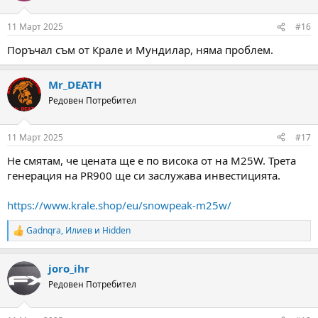
o
n
11 Март 2025
#16
s
:
Поръчал съм от Крале и Мундилар, няма проблем.
Mr_DEATH
Редовен Потребител
11 Март 2025
#17
Не смятам, че цената ще е по висока от на M25W. Трета
генерация на PR900 ще си заслужава инвестицията.
https://www.krale.shop/eu/snowpeak-m25w/
Gadnqra
,
Илиев
и
Hidden
R
e
a
joro_ihr
c
t
Редовен Потребител
i
o
n