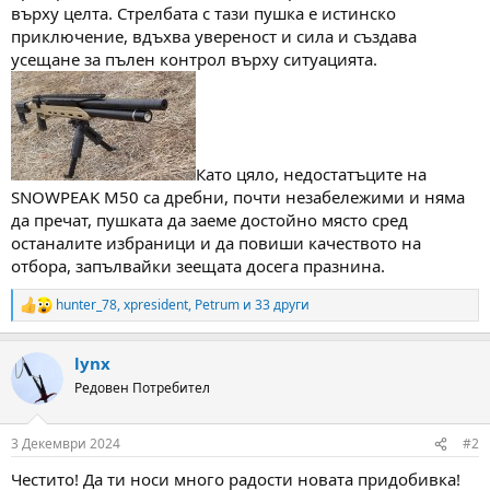
върху целта. Стрелбата с тази пушка е истинско
приключение, вдъхва увереност и сила и създава
усещане за пълен контрол върху ситуацията.
Като цяло, недостатъците на
SNOWPEAK M50 са дребни, почти незабележими и няма
да пречат, пушката да заеме достойно място сред
останалите избраници и да повиши качеството на
отбора, запълвайки зеещата досега празнина.
hunter_78
,
xpresident
,
Petrum
и 33 други
R
e
a
lynx
c
t
Редовен Потребител
i
o
n
3 Декември 2024
#2
s
:
Честито! Да ти носи много радости новата придобивка!