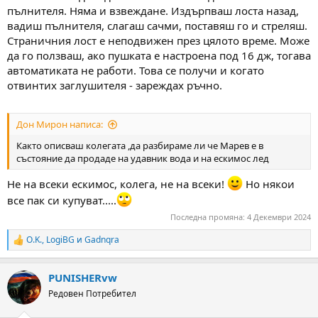
пълнителя. Няма и взвеждане. Издърпваш лоста назад,
вадиш пълнителя, слагаш сачми, поставяш го и стреляш.
Страничния лост е неподвижен през цялото време. Може
да го ползваш, ако пушката е настроена под 16 дж, тогава
автоматиката не работи. Това се получи и когато
отвинтих заглушителя - зареждах ръчно.
Дон Мирон написа:
Както описваш колегата ,да разбираме ли че Марев е в
състояние да продаде на удавник вода и на ескимос лед
Не на всеки eскимос, колега, не на всеки!
Но някои
все пак си купуват.....
Последна промяна:
4 Декември 2024
O.K.
,
LogiBG
и
Gadnqra
R
e
a
PUNISHERvw
c
t
Редовен Потребител
i
o