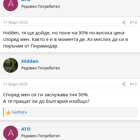
A
t
Редовен Потребител
i
o
n
11 Март 2025
#14
s
:
Hidden, тя ще дойде, но поне на 30% по-висока цена
според мен. Както е и в момента де. Аз мислих да си я
поръчам от Пирамидар.
Hidden
Редовен Потребител
11 Март 2025
#15
Според мен си ги заслужава тия 30%.
А те пращат ли до България изобщо?
Gadnqra
R
e
a
ATO
c
A
t
Редовен Потребител
i